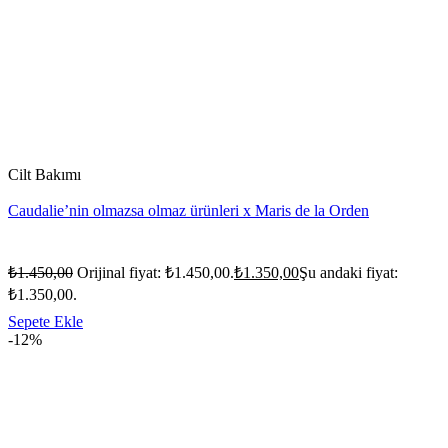
Cilt Bakımı
Caudalie’nin olmazsa olmaz ürünleri x Maris de la Orden
₺
1.450,00
Orijinal fiyat: ₺1.450,00.
₺
1.350,00
Şu andaki fiyat:
₺1.350,00.
Sepete Ekle
-12%