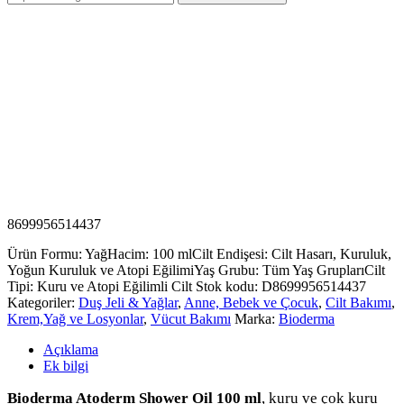
8699956514437
Ürün Formu: Yağ
Hacim: 100 ml
Cilt Endişesi: Cilt Hasarı, Kuruluk,
Yoğun Kuruluk ve Atopi Eğilimi
Yaş Grubu: Tüm Yaş Grupları
Cilt
Tipi: Kuru ve Atopi Eğilimli Cilt
Stok kodu:
D8699956514437
Kategoriler:
Duş Jeli & Yağlar
,
Anne, Bebek ve Çocuk
,
Cilt Bakımı
,
Krem,Yağ ve Losyonlar
,
Vücut Bakımı
Marka:
Bioderma
Açıklama
Ek bilgi
Bioderma Atoderm Shower Oil 100 ml
, kuru ve çok kuru