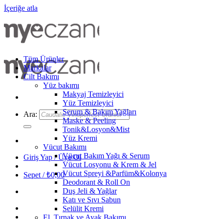
İçeriğe atla
Tüm Ürünler
Markalar
Cilt Bakımı
Yüz bakımı
Makyaj Temizleyici
Yüz Temizleyici
Serum & Bakım Yağları
Ara:
Maske & Peeling
Tonik&Losyon&Mist
Yüz Kremi
Vücut Bakımı
Vücut Bakım Yağı & Serum
Giriş Yap / Üye Ol
Vücut Losyonu & Krem & Jel
Vücut Spreyi &Parfüm&Kolonya
Sepet /
₺
0,00
Deodorant & Roll On
Duş Jeli & Yağlar
Katı ve Sıvı Sabun
Selülit Kremi
El, Tırnak ve Ayak Bakımı