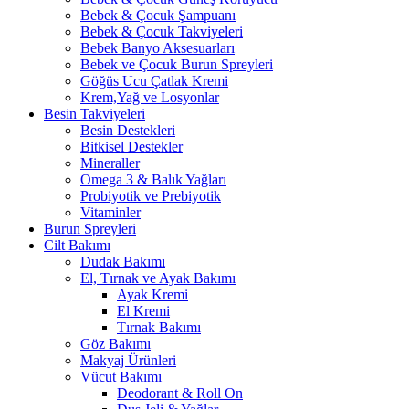
Bebek & Çocuk Şampuanı
Bebek & Çocuk Takviyeleri
Bebek Banyo Aksesuarları
Bebek ve Çocuk Burun Spreyleri
Göğüs Ucu Çatlak Kremi
Krem,Yağ ve Losyonlar
Besin Takviyeleri
Besin Destekleri
Bitkisel Destekler
Mineraller
Omega 3 & Balık Yağları
Probiyotik ve Prebiyotik
Vitaminler
Burun Spreyleri
Cilt Bakımı
Dudak Bakımı
El, Tırnak ve Ayak Bakımı
Ayak Kremi
El Kremi
Tırnak Bakımı
Göz Bakımı
Makyaj Ürünleri
Vücut Bakımı
Deodorant & Roll On