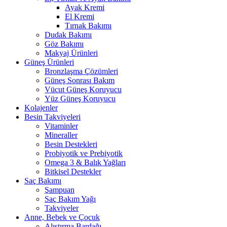
Ayak Kremi
El Kremi
Tırnak Bakımı
Dudak Bakımı
Göz Bakımı
Makyaj Ürünleri
Güneş Ürünleri
Bronzlaşma Çözümleri
Güneş Sonrası Bakım
Vücut Güneş Koruyucu
Yüz Güneş Koruyucu
Kolajenler
Besin Takviyeleri
Vitaminler
Mineraller
Besin Destekleri
Probiyotik ve Prebiyotik
Omega 3 & Balık Yağları
Bitkisel Destekler
Saç Bakımı
Şampuan
Saç Bakım Yağı
Takviyeler
Anne, Bebek ve Çocuk
Alıştırma Bardağı