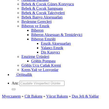
Bebek & Çocuk Güneş Koruyucu
Bebek & Çocuk Şampuanı
Bebek & Çocuk Takviyeleri
Bebek Banyo Aksesuarları
Beslenme Gereçleri
Biberon ve Emzik
Biberon
Biberon Aksesuarı & Temizleyici
Biberon Emziği
Emzik Aksesuarları
Yalancı Emzik
Diş Kaşıyıcı
Emzirme Ürünleri
Göğüs Pompası
Göğüs Ucu Çatlak Kremi
Krem,Yağ ve Losyonlar
Orijinallik
Ara:
Myeczanem
»
Cilt Bakımı
»
Vücut Bakımı
»
Duş Jeli & Yağlar