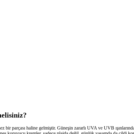
elisiniz?
mez bir parçası haline gelmiştir. Güneşin zararlı UVA ve UVB ışınlarınd
eş koruyucu kremler, sadece plajda değil, günlük yaşamda da cildi kor