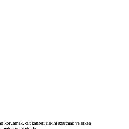
an korunmak, cilt kanseri riskini azaltmak ve erken
umak için gereklidir.