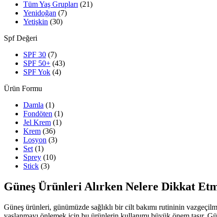
Tüm Yaş Grupları
(21)
Yenidoğan
(7)
Yetişkin
(30)
Spf Değeri
SPF 30
(7)
SPF 50+
(43)
SPF Yok
(4)
Ürün Formu
Damla
(1)
Fondöten
(1)
Jel Krem
(1)
Krem
(36)
Losyon
(3)
Set
(1)
Sprey
(10)
Stick
(3)
Güneş Ürünleri Alırken Nelere Dikkat Etm
Güneş ürünleri, günümüzde sağlıklı bir cilt bakımı rutininin vazgeçil
yaşlanmayı önlemek için bu ürünlerin kullanımı büyük önem taşır. Gün