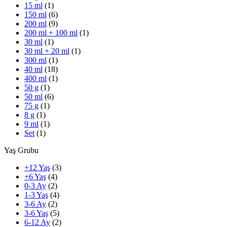
15 ml
(1)
150 ml
(6)
200 ml
(9)
200 ml + 100 ml
(1)
30 ml
(1)
30 ml + 20 ml
(1)
300 ml
(1)
40 ml
(18)
400 ml
(1)
50 g
(1)
50 ml
(6)
75 g
(1)
8 g
(1)
9 ml
(1)
Set
(1)
Yaş Grubu
+12 Yaş
(3)
+6 Yaş
(4)
0-3 Ay
(2)
1-3 Yaş
(4)
3-6 Ay
(2)
3-6 Yaş
(5)
6-12 Ay
(2)