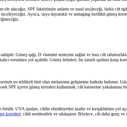
ele alacağız. SPF faktörünün anlamı ve nasıl seçileceği, farklı cilt tipl
ı inceleyeceğiz. Ayrıca, suya dayanıklı ve antiaging özellikli güneş krem
eğineceğiz.
ahiptir. Güneş ışığı, D vitamini sentezini sağlar ve bazı cilt rahatsızlıkl
lıcı sorunlara yol açabilir. Güneş ürünleri, bu zararlı ışınlara karşı kor
t kanserinin en tehlikeli türü olan melanoma gelişimine katkıda bulunur.
üksek SPF içeren güneş kremleri kullanmak, cilt kanserine yakalanma risk
biridir. UVA ışınları, cildin elastikiyetini azaltır ve kırışıklıklara yo
eş kremleri,
cildi nemlendirir ve sıkılaştırır. Böylece, cilt daha genç ve