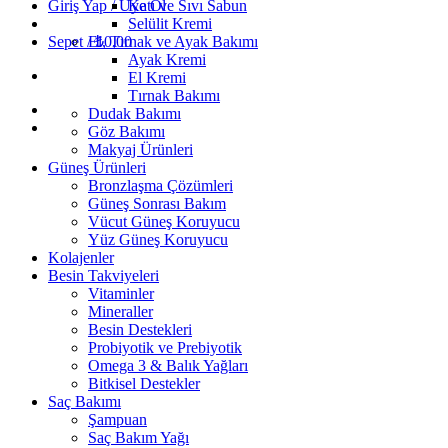
Giriş Yap / Üye Ol
Katı ve Sıvı Sabun
Selülit Kremi
Sepet /
El, Tırnak ve Ayak Bakımı
₺
0,00
Ayak Kremi
El Kremi
Tırnak Bakımı
Dudak Bakımı
Göz Bakımı
Makyaj Ürünleri
Güneş Ürünleri
Bronzlaşma Çözümleri
Güneş Sonrası Bakım
Vücut Güneş Koruyucu
Yüz Güneş Koruyucu
Kolajenler
Besin Takviyeleri
Vitaminler
Mineraller
Besin Destekleri
Probiyotik ve Prebiyotik
Omega 3 & Balık Yağları
Bitkisel Destekler
Saç Bakımı
Şampuan
Saç Bakım Yağı