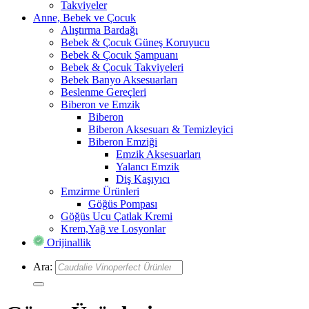
Takviyeler
Anne, Bebek ve Çocuk
Alıştırma Bardağı
Bebek & Çocuk Güneş Koruyucu
Bebek & Çocuk Şampuanı
Bebek & Çocuk Takviyeleri
Bebek Banyo Aksesuarları
Beslenme Gereçleri
Biberon ve Emzik
Biberon
Biberon Aksesuarı & Temizleyici
Biberon Emziği
Emzik Aksesuarları
Yalancı Emzik
Diş Kaşıyıcı
Emzirme Ürünleri
Göğüs Pompası
Göğüs Ucu Çatlak Kremi
Krem,Yağ ve Losyonlar
Orijinallik
Ara: