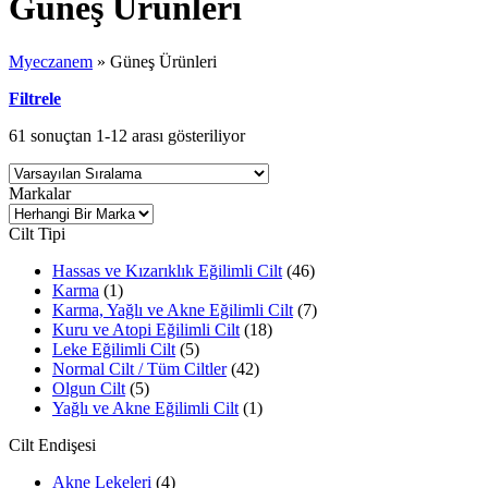
Güneş Ürünleri
Myeczanem
»
Güneş Ürünleri
Filtrele
61 sonuçtan 1-12 arası gösteriliyor
Markalar
Cilt Tipi
Hassas ve Kızarıklık Eğilimli Cilt
(46)
Karma
(1)
Karma, Yağlı ve Akne Eğilimli Cilt
(7)
Kuru ve Atopi Eğilimli Cilt
(18)
Leke Eğilimli Cilt
(5)
Normal Cilt / Tüm Ciltler
(42)
Olgun Cilt
(5)
Yağlı ve Akne Eğilimli Cilt
(1)
Cilt Endişesi
Akne Lekeleri
(4)