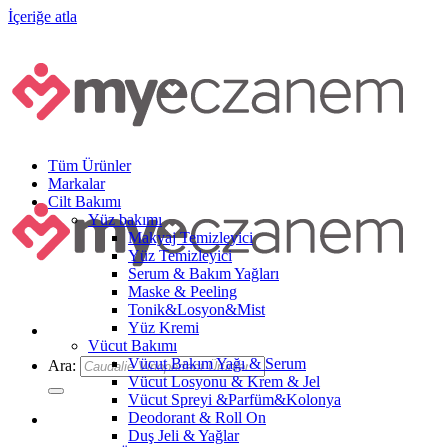
İçeriğe atla
Tüm Ürünler
Markalar
Cilt Bakımı
Yüz bakımı
Makyaj Temizleyici
Yüz Temizleyici
Serum & Bakım Yağları
Maske & Peeling
Tonik&Losyon&Mist
Yüz Kremi
Vücut Bakımı
Vücut Bakım Yağı & Serum
Ara:
Vücut Losyonu & Krem & Jel
Vücut Spreyi &Parfüm&Kolonya
Deodorant & Roll On
Duş Jeli & Yağlar