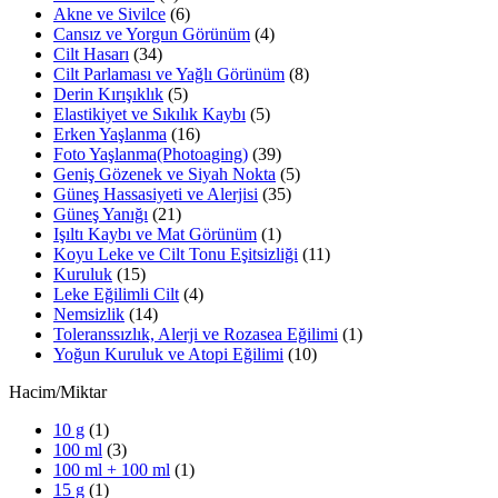
Akne ve Sivilce
(6)
Cansız ve Yorgun Görünüm
(4)
Cilt Hasarı
(34)
Cilt Parlaması ve Yağlı Görünüm
(8)
Derin Kırışıklık
(5)
Elastikiyet ve Sıkılık Kaybı
(5)
Erken Yaşlanma
(16)
Foto Yaşlanma(Photoaging)
(39)
Geniş Gözenek ve Siyah Nokta
(5)
Güneş Hassasiyeti ve Alerjisi
(35)
Güneş Yanığı
(21)
Işıltı Kaybı ve Mat Görünüm
(1)
Koyu Leke ve Cilt Tonu Eşitsizliği
(11)
Kuruluk
(15)
Leke Eğilimli Cilt
(4)
Nemsizlik
(14)
Toleranssızlık, Alerji ve Rozasea Eğilimi
(1)
Yoğun Kuruluk ve Atopi Eğilimi
(10)
Hacim/Miktar
10 g
(1)
100 ml
(3)
100 ml + 100 ml
(1)
15 g
(1)