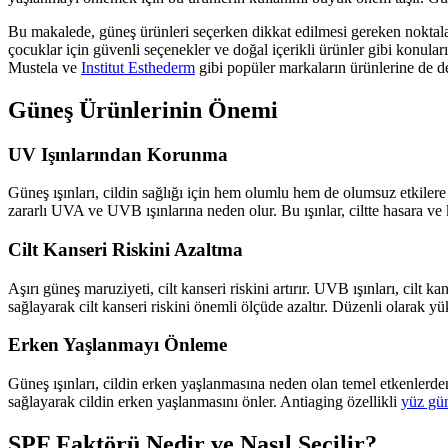
Bu makalede, güneş ürünleri seçerken dikkat edilmesi gereken noktaları 
çocuklar için güvenli seçenekler ve doğal içerikli ürünler gibi konular
Mustela ve
Institut Esthederm
gibi popüler markaların ürünlerine de d
Güneş Ürünlerinin Önemi
UV Işınlarından Korunma
Güneş ışınları, cildin sağlığı için hem olumlu hem de olumsuz etkilere s
zararlı UVA ve UVB ışınlarına neden olur. Bu ışınlar, ciltte hasara ve ka
Cilt Kanseri Riskini Azaltma
Aşırı güneş maruziyeti, cilt kanseri riskini artırır. UVB ışınları, cil
sağlayarak cilt kanseri riskini önemli ölçüde azaltır. Düzenli olarak y
Erken Yaşlanmayı Önleme
Güneş ışınları, cildin erken yaşlanmasına neden olan temel etkenlerden 
sağlayarak cildin erken yaşlanmasını önler. Antiaging özellikli
yüz gün
SPF Faktörü Nedir ve Nasıl Seçilir?