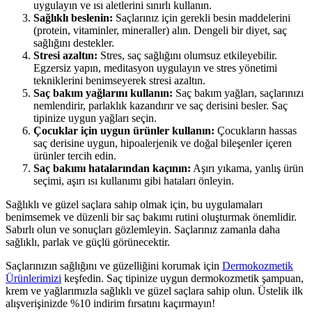
uygulayın ve ısı aletlerini sınırlı kullanın.
Sağlıklı beslenin:
Saçlarınız için gerekli besin maddelerini
(protein, vitaminler, mineraller) alın. Dengeli bir diyet, saç
sağlığını destekler.
Stresi azaltın:
Stres, saç sağlığını olumsuz etkileyebilir.
Egzersiz yapın, meditasyon uygulayın ve stres yönetimi
tekniklerini benimseyerek stresi azaltın.
Saç bakım yağlarını kullanın:
Saç bakım yağları, saçlarınızı
nemlendirir, parlaklık kazandırır ve saç derisini besler. Saç
tipinize uygun yağları seçin.
Çocuklar için uygun ürünler kullanın:
Çocukların hassas
saç derisine uygun, hipoalerjenik ve doğal bileşenler içeren
ürünler tercih edin.
Saç bakımı hatalarından kaçının:
Aşırı yıkama, yanlış ürün
seçimi, aşırı ısı kullanımı gibi hataları önleyin.
Sağlıklı ve güzel saçlara sahip olmak için, bu uygulamaları
benimsemek ve düzenli bir saç bakımı rutini oluşturmak önemlidir.
Sabırlı olun ve sonuçları gözlemleyin. Saçlarınız zamanla daha
sağlıklı, parlak ve güçlü görünecektir.
Saçlarınızın sağlığını ve güzelliğini korumak için
Dermokozmetik
Ürünlerimizi
keşfedin. Saç tipinize uygun dermokozmetik şampuan,
krem ve yağlarımızla sağlıklı ve güzel saçlara sahip olun. Üstelik ilk
alışverişinizde %10 indirim fırsatını kaçırmayın!