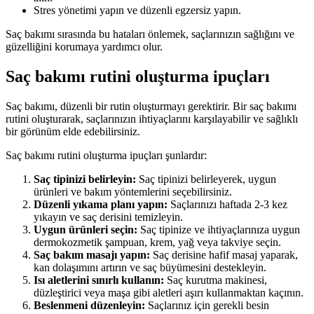
Stres yönetimi yapın ve düzenli egzersiz yapın.
Saç bakımı sırasında bu hataları önlemek, saçlarınızın sağlığını ve
güzelliğini korumaya yardımcı olur.
Saç bakımı rutini oluşturma ipuçları
Saç bakımı, düzenli bir rutin oluşturmayı gerektirir. Bir saç bakımı
rutini oluşturarak, saçlarınızın ihtiyaçlarını karşılayabilir ve sağlıklı
bir görünüm elde edebilirsiniz.
Saç bakımı rutini oluşturma ipuçları şunlardır:
Saç tipinizi belirleyin:
Saç tipinizi belirleyerek, uygun
ürünleri ve bakım yöntemlerini seçebilirsiniz.
Düzenli yıkama planı yapın:
Saçlarınızı haftada 2-3 kez
yıkayın ve saç derisini temizleyin.
Uygun ürünleri seçin:
Saç tipinize ve ihtiyaçlarınıza uygun
dermokozmetik şampuan, krem, yağ veya takviye seçin.
Saç bakım masajı yapın:
Saç derisine hafif masaj yaparak,
kan dolaşımını artırın ve saç büyümesini destekleyin.
Isı aletlerini sınırlı kullanın:
Saç kurutma makinesi,
düzleştirici veya maşa gibi aletleri aşırı kullanmaktan kaçının.
Beslenmeni düzenleyin:
Saçlarınız için gerekli besin