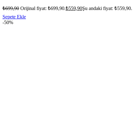
₺
699,90
Orijinal fiyat: ₺699,90.
₺
559,90
Şu andaki fiyat: ₺559,90.
Sepete Ekle
-50%