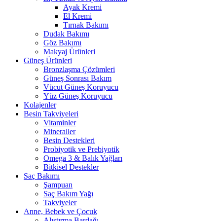
Ayak Kremi
El Kremi
Tırnak Bakımı
Dudak Bakımı
Göz Bakımı
Makyaj Ürünleri
Güneş Ürünleri
Bronzlaşma Çözümleri
Güneş Sonrası Bakım
Vücut Güneş Koruyucu
Yüz Güneş Koruyucu
Kolajenler
Besin Takviyeleri
Vitaminler
Mineraller
Besin Destekleri
Probiyotik ve Prebiyotik
Omega 3 & Balık Yağları
Bitkisel Destekler
Saç Bakımı
Şampuan
Saç Bakım Yağı
Takviyeler
Anne, Bebek ve Çocuk
Alıştırma Bardağı