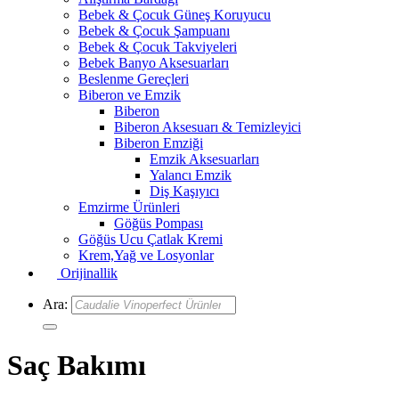
Bebek & Çocuk Güneş Koruyucu
Bebek & Çocuk Şampuanı
Bebek & Çocuk Takviyeleri
Bebek Banyo Aksesuarları
Beslenme Gereçleri
Biberon ve Emzik
Biberon
Biberon Aksesuarı & Temizleyici
Biberon Emziği
Emzik Aksesuarları
Yalancı Emzik
Diş Kaşıyıcı
Emzirme Ürünleri
Göğüs Pompası
Göğüs Ucu Çatlak Kremi
Krem,Yağ ve Losyonlar
Orijinallik
Ara:
Saç Bakımı