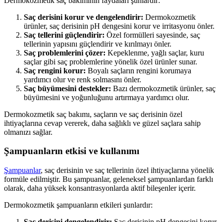
Dermokozmetik saç bakımının faydaları şunlardır:
Saç derisini korur ve dengelendirir:
Dermokozmetik
ürünler, saç derisinin pH dengesini korur ve irritasyonu önler.
Saç tellerini güçlendirir:
Özel formülleri sayesinde, saç
tellerinin yapısını güçlendirir ve kırılmayı önler.
Saç problemlerini çözer:
Kepeklenme, yağlı saçlar, kuru
saçlar gibi saç problemlerine yönelik özel ürünler sunar.
Saç rengini korur:
Boyalı saçların rengini korumaya
yardımcı olur ve renk solmasını önler.
Saç büyümesini destekler:
Bazı dermokozmetik ürünler, saç
büyümesini ve yoğunluğunu artırmaya yardımcı olur.
Dermokozmetik saç bakımı, saçların ve saç derisinin özel
ihtiyaçlarına cevap vererek, daha sağlıklı ve güzel saçlara sahip
olmanızı sağlar.
Şampuanların etkisi ve kullanımı
Şampuanlar
, saç derisinin ve saç tellerinin özel ihtiyaçlarına yönelik
formüle edilmiştir. Bu şampuanlar, geleneksel şampuanlardan farklı
olarak, daha yüksek konsantrasyonlarda aktif bileşenler içerir.
Dermokozmetik şampuanların etkileri şunlardır:
Saç derisini dengelendirir:
Saç derisinin pH dengesini korur