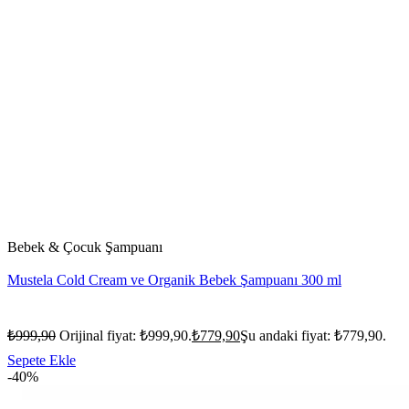
Bebek & Çocuk Şampuanı
Mustela Cold Cream ve Organik Bebek Şampuanı 300 ml
₺
999,90
Orijinal fiyat: ₺999,90.
₺
779,90
Şu andaki fiyat: ₺779,90.
Sepete Ekle
-40%