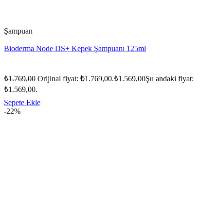
Şampuan
Bioderma Node DS+ Kepek Şampuanı 125ml
₺
1.769,00
Orijinal fiyat: ₺1.769,00.
₺
1.569,00
Şu andaki fiyat:
₺1.569,00.
Sepete Ekle
-22%