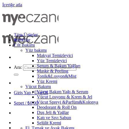
İçeriğe atla
Tüm Ürünler
Markalar
Cilt Bakımı
Yüz bakımı
Makyaj Temizleyici
Yüz Temizleyici
Serum & Bakım Yağları
Ara:
Maske & Peeling
Tonik&Losyon&Mist
Yüz Kremi
Vücut Bakımı
Vücut Bakım Yağı & Serum
Giriş Yap / Üye Ol
Vücut Losyonu & Krem & Jel
Vücut Spreyi &Parfüm&Kolonya
Sepet /
₺
0,00
Deodorant & Roll On
Duş Jeli & Yağlar
Katı ve Sıvı Sabun
Selülit Kremi
El, Tırnak ve Ayak Bakımı