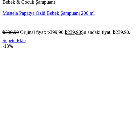
Bebek & Çocuk Şampuanı
Mustela Papatya Özlü Bebek Şampuanı 200 ml
₺
399,90
Orijinal fiyat: ₺399,90.
₺
239,90
Şu andaki fiyat: ₺239,90.
Sepete Ekle
-13%