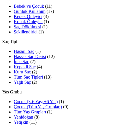
Bebek ve Çocuk
(11)
Günlük Kullanım
(17)
Kepek Önleyici
(3)
Konak Önleyici
(1)
Saç Dökülmesi
(1)
Şekillendirici
(1)
Saç Tipi
Hasarlı Saç
(1)
Hassas Saç Derisi
(12)
İnce Saç
(7)
Kepekli Saç
(4)
Kuru Saç
(2)
Tüm Saç Tipleri
(13)
Yağlı Saç
(2)
Yaş Grubu
Çocuk (3-6 Yaş; +6 Yaş)
(1)
Çocuk (Tüm Yaş Grupları)
(9)
Tüm Yaş Grupları
(1)
Yenidoğan
(8)
Yetişkin
(11)