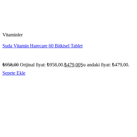
Vitaminler
Suda Vitamin Harecare 60 Bitkisel Tablet
₺
958,00
Orijinal fiyat: ₺958,00.
₺
479,00
Şu andaki fiyat: ₺479,00.
Sepete Ekle