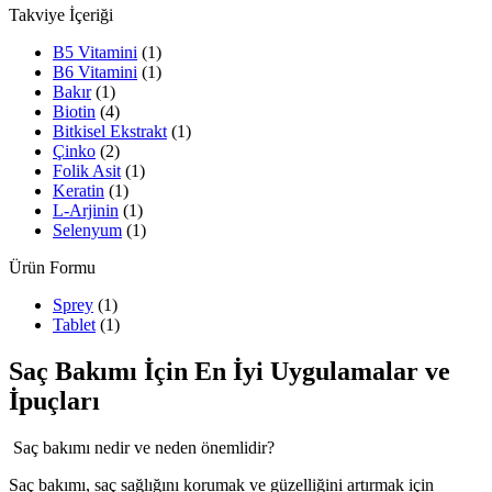
Takviye İçeriği
B5 Vitamini
(1)
B6 Vitamini
(1)
Bakır
(1)
Biotin
(4)
Bitkisel Ekstrakt
(1)
Çinko
(2)
Folik Asit
(1)
Keratin
(1)
L-Arjinin
(1)
Selenyum
(1)
Ürün Formu
Sprey
(1)
Tablet
(1)
Saç Bakımı İçin En İyi Uygulamalar ve
İpuçları
Saç bakımı nedir ve neden önemlidir?
Saç bakımı, saç sağlığını korumak ve güzelliğini artırmak için