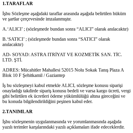
1.TARAFLAR
İşbu Sözleşme aşağıdaki taraflar arasında aşağıda belirtilen hüküm
ve şartlar çerçevesinde imzalanmıştır.
A.‘ALICI’ ; (sözleşmede bundan sonra “ALICI” olarak anılacaktır)
B.‘SATICI’ ; (sözleşmede bundan sonra “SATICI” olarak
anılacaktır)
AD- SOYAD: ASTRA ITRİYAT VE KOZMETİK SAN. TİC.
LTD. ŞTİ.
ADRES: Mücahitler Mahallesi 52015 Nolu Sokak Tanış Plaza A
Blok 10 F Şehitkamil / Gaziantep
İş bu sözleşmeyi kabul etmekle ALICI, sözleşme konusu siparişi
onayladığı takdirde sipariş konusu bedeli ve varsa kargo ücreti, vergi
gibi belirtilen ek ücretleri ödeme yükümlülüğü altına gireceğini ve
bu konuda bilgilendirildiğini peşinen kabul eder.
2.TANIMLAR
İşbu sözleşmenin uygulanmasında ve yorumlanmasında aşağıda
yazılı terimler karşılarındaki yazılı açıklamaları ifade edeceklerdir.