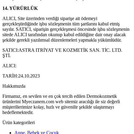
14. YÜRÜRLÜK
ALICI, Site üzerinden verdiği siparişe ait ödemeyi
gerçekleştirdiğinde işbu sözleşmenin tüm şartlarını kabul etmiş
sayılır. SATICI, siparişin gerçekleşmesi öncesinde işbu sözleşmenin
sitede ALICI tarafından okunup kabul edildiğine dair onay alacak
şekilde gerekli yazılımsal düzenlemeleri yapmakla yükümlüdür.
SATICI:ASTRA ITRİYAT VE KOZMETİK SAN. TİC. LTD.
ŞTİ.
ALICI:
TARİH:24.10.2023
Hakkımızda
Firmamız, en sevilen ve en çok tercih edilen Dermokozmetik
ürünlerini Myeczanem.com web sitemiz aracılığı ile siz değerli
müşterilierimize kolay, hızlı ve güvenilir şekilde ulaştırmayı
hedeflemektedir.
Ürün kategorileri
Anne, Bebek ve Çocuk