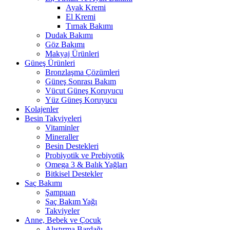
Ayak Kremi
El Kremi
Tırnak Bakımı
Dudak Bakımı
Göz Bakımı
Makyaj Ürünleri
Güneş Ürünleri
Bronzlaşma Çözümleri
Güneş Sonrası Bakım
Vücut Güneş Koruyucu
Yüz Güneş Koruyucu
Kolajenler
Besin Takviyeleri
Vitaminler
Mineraller
Besin Destekleri
Probiyotik ve Prebiyotik
Omega 3 & Balık Yağları
Bitkisel Destekler
Saç Bakımı
Şampuan
Saç Bakım Yağı
Takviyeler
Anne, Bebek ve Çocuk
Alıştırma Bardağı