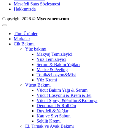
Mesafeli Satış Sözleşmesi
Hakkımızda
Copyright 2026 ©
Myeczanem.com
Tüm Ürünler
Markalar
Cilt Bakımı
Yüz bakımı
Makyaj Temizleyici
Yüz Temizleyici
Serum & Bakım Yağları
Maske & Peeling
Tonik&Losyon&Mist
Yüz Kremi
Vücut Bakımı
Vücut Bakım Yağı & Serum
Vücut Losyonu & Krem & Jel
Vücut Spreyi &Parfüm&Kolonya
Deodorant & Roll On
Duş Jeli & Yağlar
Katı ve Sıvı Sabun
Selülit Kremi
El, Tırnak ve Ayak Bakımı