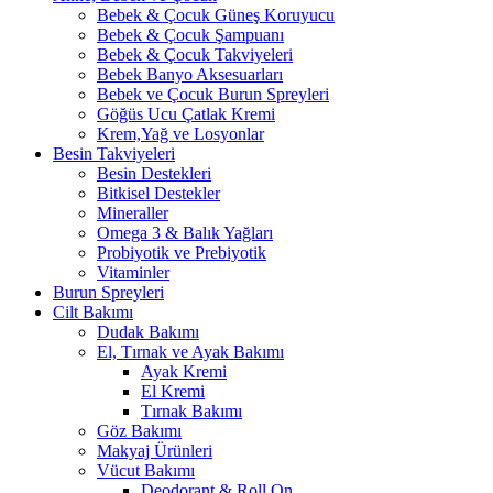
Bebek & Çocuk Güneş Koruyucu
Bebek & Çocuk Şampuanı
Bebek & Çocuk Takviyeleri
Bebek Banyo Aksesuarları
Bebek ve Çocuk Burun Spreyleri
Göğüs Ucu Çatlak Kremi
Krem,Yağ ve Losyonlar
Besin Takviyeleri
Besin Destekleri
Bitkisel Destekler
Mineraller
Omega 3 & Balık Yağları
Probiyotik ve Prebiyotik
Vitaminler
Burun Spreyleri
Cilt Bakımı
Dudak Bakımı
El, Tırnak ve Ayak Bakımı
Ayak Kremi
El Kremi
Tırnak Bakımı
Göz Bakımı
Makyaj Ürünleri
Vücut Bakımı
Deodorant & Roll On