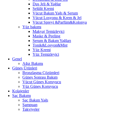
Duş Jeli & Yağlar
Selülit Kremi
Vücut Bakım Yağı & Serum
Vücut Losyonu & Krem & Jel
Vücut Spreyi &Parfüm&Kolonya
Yüz bakımı
Makyaj Temizleyici
Maske & Peeling
Serum & Bakım Yağları
Tonik&Losyon&Mist
Yüz Kremi
Yüz Temizleyici
Genel
Ağız Bakımı
Güneş Ürünleri
Bronzlaşma Çözümleri
Güneş Sonrası Bakım
Vücut Güneş Koruyucu
Yüz Güneş Koruyucu
Kolajenler
Saç Bakımı
Saç Bakım Yağı
Şampuan
Takviyeler