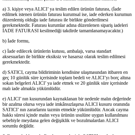
a) 3. kişiye veya ALICI’ ya teslim edilen ürünün faturası, (İade
edilmek istenen ürünün faturası kurumsal ise, iade ederken kurumun
düzenlemiş olduğu iade faturası ile birlikte gönderilmesi
gerekmektedir. Faturası kurumlar adına düzenlenen sipariş iadeleri
İADE FATURASI kesilmediği takdirde tamamlanamayacaktır.)
b) İade formu,
c) İade edilecek ürünlerin kutusu, ambalajı, varsa standart
aksesuarları ile birlikte eksiksiz ve hasarsız olarak teslim edilmesi
gerekmektedir.
d) SATICI, cayma bildiriminin kendisine ulaşmasından itibaren en
geç 10 günlük süre içerisinde toplam bedeli ve ALICI’yı borç altına
sokan belgeleri ALICI’ ya iade etmek ve 20 günlük süre içerisinde
malı iade almakla yükümlüdür.
e) ALICI’ nın kusurundan kaynaklanan bir nedenle malın değerinde
bir azalma olursa veya iade imkânsızlaşırsa ALICI kusuru oranında
SATICI’ nın zararlarını tazmin etmekle yükümlüdür. Ancak cayma
hakkı süresi içinde malın veya ürünün usulüne uygun kullanılması
sebebiyle meydana gelen değişiklik ve bozulmalardan ALICI
sorumlu değildir.