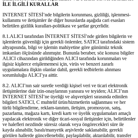
İLE İLGİLİ KURALLAR
INTERNET SİTESİ’nde bilgilerin korunması, gizliliği, işlenmesi-
kullanımı ve iletişimler ile diğer hususlarda aşağıda cari esasları
belirtilen gizlilik kuralları-politikası ve şartlar geçerlidir.
8.1.ALICI tarafından İNTERNET SİTESİ’nde girilen bilgilerin ve
işlemlerin güvenliği için gerekli önlemler, SATICI tarafındaki sistem
altyapısında, bilgi ve işlemin mahiyetine göre günümüz teknik
imkanları ölçüsünde alınmıştır. Bununla beraber, söz konusu bilgiler
ALICI cihazından girildiğinden ALICI tarafında korunmaları ve
ilgisiz kişilerce erişilememesi için, virüs ve benzeri zararlı
uygulamalara ilişkin olanlar dahil, gerekli tedbirlerin alınması
sorumluluğu ALICI’ya aittir.
8.2. ALICI’nın sair suretle verdiği kişisel veri ve ticari elektronik
iletişimlerine dair izin-onaylarının yanısıra ve teyiden; ALICI’nın
İNTERNET SİTESİ’ne üyeliği ve alışverişleri sırasında edinilen
bilgileri SATICI, C muhtelif ürün/hizmetlerin sağlanması ve her
türlü bilgilendirme, reklam-tanıtım, iletişim, promosyon, satış,
pazarlama, mağaza kartı, kredi kartı ve üyelik uygulamaları amaçlı
yapılacak elektronik ve diğer ticari-sosyal iletişimler için, belirtilenler
ve halefleri nezdinde süresiz olarak veya öngörecekleri süre ile
kayda alınabilir, basılı/manyetik arşivlerde saklanabilir, gerekli
görülen hallerde güncellenebilir, paylaşılabilir, aktarılabilir, transfer