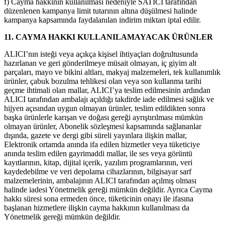
f) Cayma hakkının kullanılması nedeniyle SATICI tarafından
düzenlenen kampanya limit tutarının altına düşülmesi halinde
kampanya kapsamında faydalanılan indirim miktarı iptal edilir.
11. CAYMA HAKKI KULLANILAMAYACAK ÜRÜNLER
ALICI’nın isteği veya açıkça kişisel ihtiyaçları doğrultusunda
hazırlanan ve geri gönderilmeye müsait olmayan, iç giyim alt
parçaları, mayo ve bikini altları, makyaj malzemeleri, tek kullanımlık
ürünler, çabuk bozulma tehlikesi olan veya son kullanma tarihi
geçme ihtimali olan mallar, ALICI’ya teslim edilmesinin ardından
ALICI tarafından ambalajı açıldığı takdirde iade edilmesi sağlık ve
hijyen açısından uygun olmayan ürünler, teslim edildikten sonra
başka ürünlerle karışan ve doğası gereği ayrıştırılması mümkün
olmayan ürünler, Abonelik sözleşmesi kapsamında sağlananlar
dışında, gazete ve dergi gibi süreli yayınlara ilişkin mallar,
Elektronik ortamda anında ifa edilen hizmetler veya tüketiciye
anında teslim edilen gayrimaddi mallar, ile ses veya görüntü
kayıtlarının, kitap, dijital içerik, yazılım programlarının, veri
kaydedebilme ve veri depolama cihazlarının, bilgisayar sarf
malzemelerinin, ambalajının ALICI tarafından açılmış olması
halinde iadesi Yönetmelik gereği mümkün değildir. Ayrıca Cayma
hakkı süresi sona ermeden önce, tüketicinin onayı ile ifasına
başlanan hizmetlere ilişkin cayma hakkının kullanılması da
Yönetmelik gereği mümkün değildir.