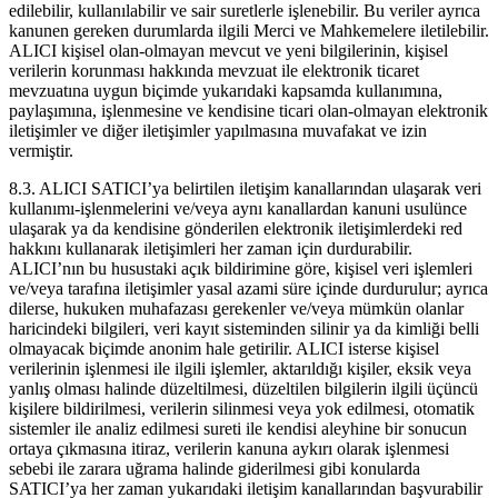
edilebilir, kullanılabilir ve sair suretlerle işlenebilir. Bu veriler ayrıca
kanunen gereken durumlarda ilgili Merci ve Mahkemelere iletilebilir.
ALICI kişisel olan-olmayan mevcut ve yeni bilgilerinin, kişisel
verilerin korunması hakkında mevzuat ile elektronik ticaret
mevzuatına uygun biçimde yukarıdaki kapsamda kullanımına,
paylaşımına, işlenmesine ve kendisine ticari olan-olmayan elektronik
iletişimler ve diğer iletişimler yapılmasına muvafakat ve izin
vermiştir.
8.3. ALICI SATICI’ya belirtilen iletişim kanallarından ulaşarak veri
kullanımı-işlenmelerini ve/veya aynı kanallardan kanuni usulünce
ulaşarak ya da kendisine gönderilen elektronik iletişimlerdeki red
hakkını kullanarak iletişimleri her zaman için durdurabilir.
ALICI’nın bu husustaki açık bildirimine göre, kişisel veri işlemleri
ve/veya tarafına iletişimler yasal azami süre içinde durdurulur; ayrıca
dilerse, hukuken muhafazası gerekenler ve/veya mümkün olanlar
haricindeki bilgileri, veri kayıt sisteminden silinir ya da kimliği belli
olmayacak biçimde anonim hale getirilir. ALICI isterse kişisel
verilerinin işlenmesi ile ilgili işlemler, aktarıldığı kişiler, eksik veya
yanlış olması halinde düzeltilmesi, düzeltilen bilgilerin ilgili üçüncü
kişilere bildirilmesi, verilerin silinmesi veya yok edilmesi, otomatik
sistemler ile analiz edilmesi sureti ile kendisi aleyhine bir sonucun
ortaya çıkmasına itiraz, verilerin kanuna aykırı olarak işlenmesi
sebebi ile zarara uğrama halinde giderilmesi gibi konularda
SATICI’ya her zaman yukarıdaki iletişim kanallarından başvurabilir