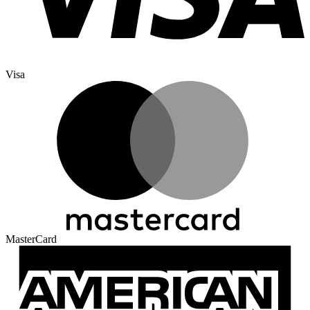
Visa
MasterCard