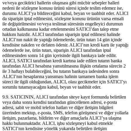
ve/veya geciktirici hallerin oluşması gibi mücbir sebepler halleri
nedeni ile sözleşme konusu ürünü süresi içinde teslim edemez ise,
durumu ALICI’ya bildireceğini kabul, beyan ve taahhüt eder. ALICI
da siparişin iptal edilmesini, sözleşme konusu ürünün varsa emsali
ile değiştirilmesini ve/veya teslimat süresinin engelleyici durumun
ortadan kalkmasına kadar ertelenmesini SATICI’dan talep etme
hakkını haizdir. ALICI tarafından siparişin iptal edilmesi halinde
ALICI’nın nakit ile yaptığı ödemelerde, ürün tutarı 14 gün içinde
kendisine nakden ve defaten ödenir. ALICI’nın kredi kartı ile yaptığı
ödemelerde ise, ürün tutarı, siparişin ALICI tarafından iptal
edilmesinden sonra 14 gün içerisinde ilgili bankaya iade edilir.
ALICI, SATICI tarafından kredi kartına iade edilen tutarın banka
tarafından ALICI hesabına yansıtılmasına ilişkin ortalama sürecin 2
ile 3 haftayı bulabileceğini, bu tutarın bankaya iadesinden sonra
ALICI’nın hesaplarına yansıması halinin tamamen banka işlem
süreci ile ilgili olduğundan, ALICI, olası gecikmeler için SATICI’yı
sorumlu tutamayacağını kabul, beyan ve taahhüt eder.
9.9. SATICININ, ALICI tarafından siteye kayıt formunda belirtilen
veya daha sonra kendisi tarafından güncellenen adresi, e-posta
adresi, sabit ve mobil telefon hatları ve diğer iletişim bilgileri
üzerinden mektup, e-posta, SMS, telefon görüşmesi ve diğer yollarla
iletişim, pazarlama, bildirim ve diğer amaçlarla ALICI’ya ulaşma
hakkı bulunmaktadır. ALICI, işbu sözleşmeyi kabul etmekle
SATICI’nın kendisine yönelik yukarıda belirtilen iletişim