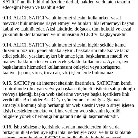
SATICI’nın ilk bildirimi üzerine derhal, nakden ve defaten tazmin
edeceğini beyan ve taahhüt eder.
9.13. ALICI, SATICI’ya ait internet sitesini kullanırken yasal
mevzuat hükümlerine riayet etmeyi ve bunları ihlal etmemeyi baştan
kabul ve taahhüt eder. Aksi takdirde, doğacak tüm hukuki ve cezai
yükümlülükler tamamen ve münhasıran ALICI’yı bağlayacaktır.
9.14. ALICI, SATICI’ya ait internet sitesini hiçbir şekilde kamu
düzenini bozucu, genel ahlaka aykırı, başkalarını rahatsız ve taciz
edici şekilde, yasalara aykırı bir amaç için, başkalarının maddi ve
manevi haklarına tecavüz edecek şekilde kullanamaz. Ayrıca, üye
başkalarının hizmetleri kullanmasını önleyici veya zorlaştırıcı
faaliyet (spam, virus, truva atı, vb.) işlemlerde bulunamaz.
9.15. SATICI’ya ait internet sitesinin üzerinden, SATICI’nın kendi
kontrolünde olmayan ve/veya başkaca üçüncü kişilerin sahip olduğu
ve/veya işlettiği başka web sitelerine ve/veya başka içeriklere link
verilebilir. Bu linkler ALICI’ya yönlenme kolaylığı sağlamak
amacıyla konmuş olup herhangi bir web sitesini veya o siteyi işleten
kişiyi desteklememekte ve Link verilen web sitesinin içerdiği
bilgilere yönelik herhangi bir garanti niteliği taşımamaktadır.
9.16. İşbu sözleşme içerisinde sayılan maddelerden bir ya da
birkaçını ihlal eden üye işbu ihlal nedeniyle cezai ve hukuki olarak
şahsen sorumlu olup, SATICI’yı bu ihlallerin hukuki ve cezai