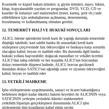
Kozmetik ve kişisel bakım ürünleri, iç giyim ürünleri, mayo, bikini,
kitap, kopyalanabilir yazılım ve programlar, DVD, VCD, CD ve
kasetler ile kırtasiye sarf malzemeleri (toner, kartuş, şerit vb.) iade
edilebilmesi için ambalajlarının açılmamış, denenmemiş,
bozulmamış ve kullanılmamış olmaları gerekir.
12. TEMERRÜT HALİ VE HUKUKİ SONUÇLARI
ALICI, ödeme işlemlerini kredi kartı ile yaptığı durumda temerrüde
düştüğü takdirde, kart sahibi banka ile arasındaki kredi kartı
sözleşmesi çerçevesinde faiz ödeyeceğini ve bankaya karşı sorumlu
olacağını kabul, beyan ve taahhüt eder. Bu durumda ilgili banka
hukuki yollara başvurabilir; doğacak masrafları ve vekâlet ücretini
ALICI’dan talep edebilir ve her koşulda ALICI’nın borcundan
dolayı temerrüde düşmesi halinde, ALICI, borcun gecikmeli
ifasından dolayı SATICI’nın uğradığı zarar ve ziyanını ödeyeceğini
kabul, beyan ve taahhüt eder
13. YETKİLİ MAHKEME
İşbu sözleşmesinin uygulmasında, sanayi ve ticaret bakanlığınca
belirlenen değeri kadar tüketici hakem heyetleri ile ALICININ veya
SATICININ yerleşim yerindeki tüketici mahkemeleri
yetkilidir.Siparişin gerçekleşmesi durumunda ALICI işbu
sözleşmenin tüm koşullarını kabul etmiş sayılır.