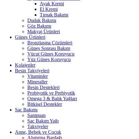
Ayak Kremi
El Kremi
Tırnak Bakımı
Dudak Bakımı
Göz Bakımı
Makyaj Ürünleri
Güneş Ürünleri
Bronzlaşma Çözümleri
Güneş Sonrası Bakım
Vücut Güneş Koruyucu
Yüz Güneş Koruyucu
Kolajenler
Besin Takviyeleri
Vitaminler
Mineraller
Besin Destekleri
Probiyotik ve Prebiyotik
Omega 3 & Balık Yağları
Bitkisel Destekler
Saç Bakımı
Şampuan
Saç Bakım Yağı
Takviyeler
Anne, Bebek ve Çocuk
Alıştırma Bardağı