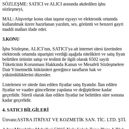
SÖZLEŞME: SATICI ve ALICI arasında akdedilen işbu
sözleşmeyi,
MAL: Alışverişe konu olan taşınır eşyayı ve elektronik ortamda
kullanılmak üzere hazırlanan yazılım, ses, görüntü ve benzeri gayri
maddi malları ifade eder.
3.KONU
İşbu Sözleşme, ALICI’nın, SATICI’ya ait internet sitesi üzerinden
elektronik ortamda siparişini verdiği aşağıda nitelikleri ve satış fiyatı
belirtilen ürünün satışı ve teslimi ile ilgili olarak 6502 sayılı
Tüketicinin Korunması Hakkında Kanun ve Mesafeli Sözleşmelere
Dair Yönetmelik hükümleri gereğince tarafların hak ve
yükümlülüklerini düzenler.
Listelenen ve sitede ilan edilen fiyatlar satış fiyatıdır. İlan edilen
fiyatlar ve vaatler güncelleme yapılana ve değiştirilene kadar
geçerlidir. Süreli olarak ilan edilen fiyatlar ise belirtilen süre sonuna
kadar geçerlidir.
4. SATICI BİLGİLERİ
Ünvanı:ASTRA ITRİYAT VE KOZMETİK SAN. TİC. LTD. ŞTİ.