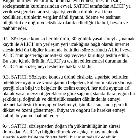
Bilgilendirmeyi elektronik ortamda teyit etmesi, mesafeli satış
sözleşmesinin kurulmasından evvel, SATICI tarafından ALICI’ ya
verilmesi gereken adresi, siparişi verilen ürünlere ait temel
özellikleri, ürünlerin vergiler dâhil fiyatını, ödeme ve teslimat
bilgilerini de doğru ve eksiksiz olarak edindiğini kabul, beyan ve
taahhüt eder.
9.2. Sözleşme konusu her bir ürün, 30 günlük yasal süreyi aşmamak
kaydı ile ALICI’ nın yerleşim yeri uzaklığına bağlı olarak internet
sitesindeki ön bilgiler kısmında belirtilen süre zarfında ALICI veya
ALICI’nın gösterdiği adresteki kişi ve/veya kuruluşa teslim edilir.
Bu süre içinde ürünün ALICI’ya teslim edilememesi durumunda,
ALICI’nın sözleşmeyi feshetme hakkı saklıdır.
9.3. SATICI, Sözleşme konusu ürünü eksiksiz, siparişte belirtilen
niteliklere uygun ve varsa garanti belgeleri, kullanım kılavuzları işin
gereği olan bilgi ve belgeler ile teslim etmeyi, her türlü ayıptan arî
olarak yasal mevzuat gereklerine göre sağlam, standartlara uygun bir
şekilde işi doğruluk ve dürüstlük esasları dâhilinde ifa etmeyi,
hizmet kalitesini koruyup yükseltmeyi, işin ifası sırasında gerekli
dikkat ve özeni göstermeyi, ihtiyat ve öngörü ile hareket etmeyi
kabul, beyan ve taahhüt eder.
9.4. SATICI, sözleşmeden doğan ifa yükümlülüğünün süresi
dolmadan ALICI’yı bilgilendirmek ve açıkça onayını almak
suretiyle eşit kalite ve fiyatta farklı bir ürün tedarik edebilir.