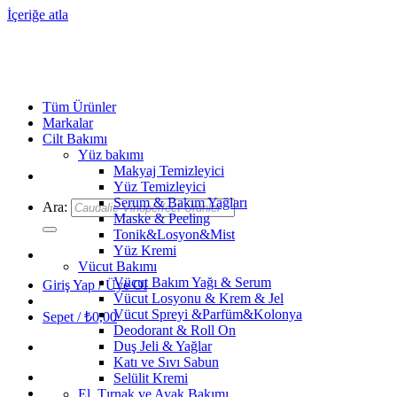
İçeriğe atla
Tüm Ürünler
Markalar
Cilt Bakımı
Yüz bakımı
Makyaj Temizleyici
Yüz Temizleyici
Serum & Bakım Yağları
Ara:
Maske & Peeling
Tonik&Losyon&Mist
Yüz Kremi
Vücut Bakımı
Vücut Bakım Yağı & Serum
Giriş Yap / Üye Ol
Vücut Losyonu & Krem & Jel
Vücut Spreyi &Parfüm&Kolonya
Sepet /
₺
0,00
Deodorant & Roll On
Duş Jeli & Yağlar
Katı ve Sıvı Sabun
Selülit Kremi
El, Tırnak ve Ayak Bakımı