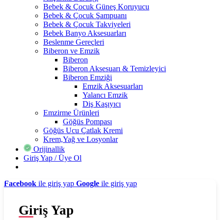
Bebek & Çocuk Güneş Koruyucu
Bebek & Çocuk Şampuanı
Bebek & Çocuk Takviyeleri
Bebek Banyo Aksesuarları
Beslenme Gereçleri
Biberon ve Emzik
Biberon
Biberon Aksesuarı & Temizleyici
Biberon Emziği
Emzik Aksesuarları
Yalancı Emzik
Diş Kaşıyıcı
Emzirme Ürünleri
Göğüs Pompası
Göğüs Ucu Çatlak Kremi
Krem,Yağ ve Losyonlar
Orijinallik
Giriş Yap / Üye Ol
Facebook
ile giriş yap
Google
ile giriş yap
Giriş Yap