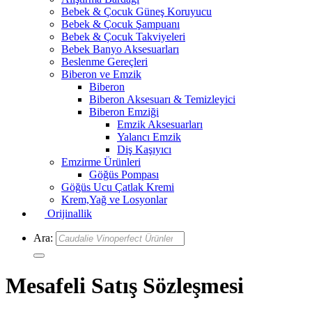
Bebek & Çocuk Güneş Koruyucu
Bebek & Çocuk Şampuanı
Bebek & Çocuk Takviyeleri
Bebek Banyo Aksesuarları
Beslenme Gereçleri
Biberon ve Emzik
Biberon
Biberon Aksesuarı & Temizleyici
Biberon Emziği
Emzik Aksesuarları
Yalancı Emzik
Diş Kaşıyıcı
Emzirme Ürünleri
Göğüs Pompası
Göğüs Ucu Çatlak Kremi
Krem,Yağ ve Losyonlar
Orijinallik
Ara:
Mesafeli Satış Sözleşmesi