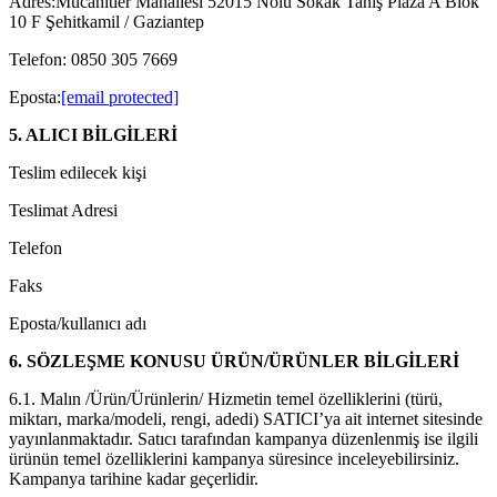
Adres:Mücahitler Mahallesi 52015 Nolu Sokak Tanış Plaza A Blok
10 F Şehitkamil / Gaziantep
Telefon: 0850 305 7669
Eposta:
[email protected]
5. ALICI BİLGİLERİ
Teslim edilecek kişi
Teslimat Adresi
Telefon
Faks
Eposta/kullanıcı adı
6. SÖZLEŞME KONUSU ÜRÜN/ÜRÜNLER BİLGİLERİ
6.1. Malın /Ürün/Ürünlerin/ Hizmetin temel özelliklerini (türü,
miktarı, marka/modeli, rengi, adedi) SATICI’ya ait internet sitesinde
yayınlanmaktadır. Satıcı tarafından kampanya düzenlenmiş ise ilgili
ürünün temel özelliklerini kampanya süresince inceleyebilirsiniz.
Kampanya tarihine kadar geçerlidir.