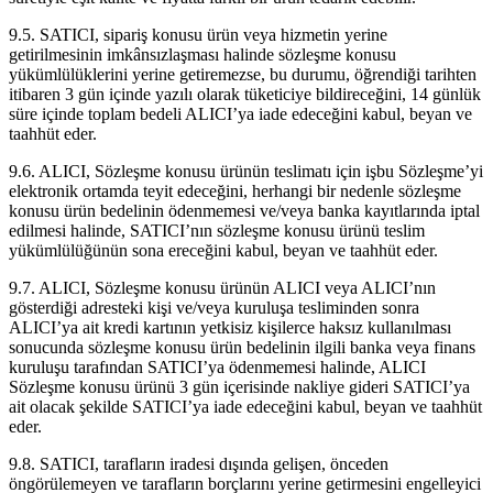
9.5. SATICI, sipariş konusu ürün veya hizmetin yerine
getirilmesinin imkânsızlaşması halinde sözleşme konusu
yükümlülüklerini yerine getiremezse, bu durumu, öğrendiği tarihten
itibaren 3 gün içinde yazılı olarak tüketiciye bildireceğini, 14 günlük
süre içinde toplam bedeli ALICI’ya iade edeceğini kabul, beyan ve
taahhüt eder.
9.6. ALICI, Sözleşme konusu ürünün teslimatı için işbu Sözleşme’yi
elektronik ortamda teyit edeceğini, herhangi bir nedenle sözleşme
konusu ürün bedelinin ödenmemesi ve/veya banka kayıtlarında iptal
edilmesi halinde, SATICI’nın sözleşme konusu ürünü teslim
yükümlülüğünün sona ereceğini kabul, beyan ve taahhüt eder.
9.7. ALICI, Sözleşme konusu ürünün ALICI veya ALICI’nın
gösterdiği adresteki kişi ve/veya kuruluşa tesliminden sonra
ALICI’ya ait kredi kartının yetkisiz kişilerce haksız kullanılması
sonucunda sözleşme konusu ürün bedelinin ilgili banka veya finans
kuruluşu tarafından SATICI’ya ödenmemesi halinde, ALICI
Sözleşme konusu ürünü 3 gün içerisinde nakliye gideri SATICI’ya
ait olacak şekilde SATICI’ya iade edeceğini kabul, beyan ve taahhüt
eder.
9.8. SATICI, tarafların iradesi dışında gelişen, önceden
öngörülemeyen ve tarafların borçlarını yerine getirmesini engelleyici