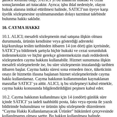
sonuçlarından ari tutacaktır. Ayrıca; işbu ihlal nedeniyle, olayın
hukuk alanına intikal ettirilmesi halinde, SATICI’nın üyeye karşı
üyelik sözleşmesine uyulmamasından dolayı tazminat talebinde
bulunma hakkı saklıdır.
10. CAYMA HAKKI
10.1. ALICI; mesafeli sözleşmenin mal satışına ilişkin olması
durumunda, ürünün kendisine veya gösterdiği adresteki
kişi/kuruluşa teslim tarihinden itibaren 14 (on dört) gün içerisinde,
SATICI’ya bildirmek şartıyla hiçbir hukuki ve cezai sorumluluk
üstlenmeksizin ve hiçbir gerekçe göstermeksizin malı reddederek
sözleşmeden cayma hakkını kullanabilir. Hizmet sunumuna ilişkin
mesafeli sözleşmelerde ise, bu süre sözleşmenin imzalandığı tarihten
itibaren başlar. Cayma hakkı süresi sona ermeden önce, tüketicinin
onayı ile hizmetin ifasına başlanan hizmet sözleşmelerinde cayma
hakkı kullanılamaz. Cayma hakkının kullanımından kaynaklanan
masraflar SATICI’ ya aittir. ALICI, iş bu sözleşmeyi kabul etmekle,
cayma hakkı konusunda bilgilendirildiğini peşinen kabul eder.
10.2. Cayma hakkının kullanılması için 14 (ondört) günlük süre
içinde SATICI’ ya iadeli taahhütlü posta, faks veya eposta ile yazılı
bildirimde bulunulması ve ürünün işbu sözleşmede düzenlenen
“Cayma Hakkı Kullanılamayacak Ürünler” hükümleri çerçevesinde
kullanılmamış olması şarttır. Bu hakkın kullanılması halinde,