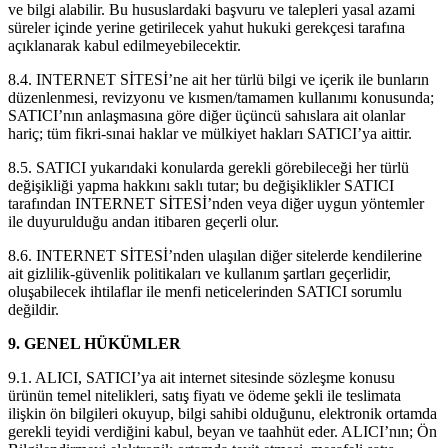
ve bilgi alabilir. Bu hususlardaki başvuru ve talepleri yasal azami
süreler içinde yerine getirilecek yahut hukuki gerekçesi tarafına
açıklanarak kabul edilmeyebilecektir.
8.4. INTERNET SİTESİ’ne ait her türlü bilgi ve içerik ile bunların
düzenlenmesi, revizyonu ve kısmen/tamamen kullanımı konusunda;
SATICI’nın anlaşmasına göre diğer üçüncü sahıslara ait olanlar
hariç; tüm fikri-sınai haklar ve mülkiyet hakları SATICI’ya aittir.
8.5. SATICI yukarıdaki konularda gerekli görebileceği her türlü
değişikliği yapma hakkını saklı tutar; bu değişiklikler SATICI
tarafından INTERNET SİTESİ’nden veya diğer uygun yöntemler
ile duyurulduğu andan itibaren geçerli olur.
8.6. INTERNET SİTESİ’nden ulaşılan diğer sitelerde kendilerine
ait gizlilik-güvenlik politikaları ve kullanım şartları geçerlidir,
oluşabilecek ihtilaflar ile menfi neticelerinden SATICI sorumlu
değildir.
9. GENEL HÜKÜMLER
9.1. ALICI, SATICI’ya ait internet sitesinde sözleşme konusu
ürünün temel nitelikleri, satış fiyatı ve ödeme şekli ile teslimata
ilişkin ön bilgileri okuyup, bilgi sahibi olduğunu, elektronik ortamda
gerekli teyidi verdiğini kabul, beyan ve taahhüt eder. ALICI’nın; Ön