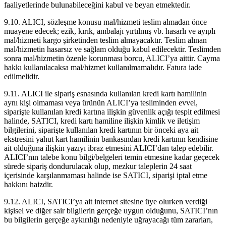
faaliyetlerinde bulunabileceğini kabul ve beyan etmektedir.
9.10. ALICI, sözleşme konusu mal/hizmeti teslim almadan önce
muayene edecek; ezik, kırık, ambalajı yırtılmış vb. hasarlı ve ayıplı
mal/hizmeti kargo şirketinden teslim almayacaktır. Teslim alınan
mal/hizmetin hasarsız ve sağlam olduğu kabul edilecektir. Teslimden
sonra mal/hizmetin özenle korunması borcu, ALICI’ya aittir. Cayma
hakkı kullanılacaksa mal/hizmet kullanılmamalıdır. Fatura iade
edilmelidir.
9.11. ALICI ile sipariş esnasında kullanılan kredi kartı hamilinin
aynı kişi olmaması veya ürünün ALICI’ya tesliminden evvel,
siparişte kullanılan kredi kartına ilişkin güvenlik açığı tespit edilmesi
halinde, SATICI, kredi kartı hamiline ilişkin kimlik ve iletişim
bilgilerini, siparişte kullanılan kredi kartının bir önceki aya ait
ekstresini yahut kart hamilinin bankasından kredi kartının kendisine
ait olduğuna ilişkin yazıyı ibraz etmesini ALICI’dan talep edebilir.
ALICI’nın talebe konu bilgi/belgeleri temin etmesine kadar geçecek
sürede sipariş dondurulacak olup, mezkur taleplerin 24 saat
içerisinde karşılanmaması halinde ise SATICI, siparişi iptal etme
hakkını haizdir.
9.12. ALICI, SATICI’ya ait internet sitesine üye olurken verdiği
kişisel ve diğer sair bilgilerin gerçeğe uygun olduğunu, SATICI’nın
bu bilgilerin gerçeğe aykırılığı nedeniyle uğrayacağı tüm zararları,