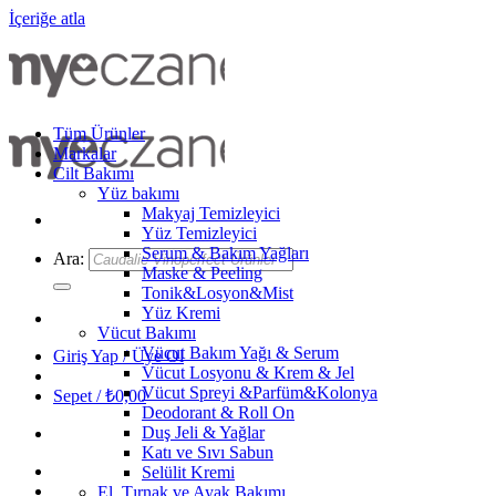
İçeriğe atla
Tüm Ürünler
Markalar
Cilt Bakımı
Yüz bakımı
Makyaj Temizleyici
Yüz Temizleyici
Serum & Bakım Yağları
Ara:
Maske & Peeling
Tonik&Losyon&Mist
Yüz Kremi
Vücut Bakımı
Vücut Bakım Yağı & Serum
Giriş Yap / Üye Ol
Vücut Losyonu & Krem & Jel
Vücut Spreyi &Parfüm&Kolonya
Sepet /
₺
0,00
Deodorant & Roll On
Duş Jeli & Yağlar
Katı ve Sıvı Sabun
Selülit Kremi
El, Tırnak ve Ayak Bakımı