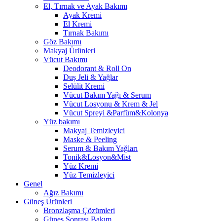
El, Tırnak ve Ayak Bakımı
Ayak Kremi
El Kremi
Tırnak Bakımı
Göz Bakımı
Makyaj Ürünleri
Vücut Bakımı
Deodorant & Roll On
Duş Jeli & Yağlar
Selülit Kremi
Vücut Bakım Yağı & Serum
Vücut Losyonu & Krem & Jel
Vücut Spreyi &Parfüm&Kolonya
Yüz bakımı
Makyaj Temizleyici
Maske & Peeling
Serum & Bakım Yağları
Tonik&Losyon&Mist
Yüz Kremi
Yüz Temizleyici
Genel
Ağız Bakımı
Güneş Ürünleri
Bronzlaşma Çözümleri
Güneş Sonrası Bakım