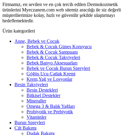
Firmamız, en sevilen ve en çok tercih edilen Dermokozmetik
ürünlerini Myeczanem.com web sitemiz aracılığı ile siz değerli
müşterilierimize kolay, hızlı ve güvenilir şekilde ulaştırmayı
hedeflemektedir.
Ürün kategorileri
Anne, Bebek ve Çocuk
Bebek & Çocuk Güneş Koruyucu
Bebek & Çocuk Şampuanı
Bebek & Çocuk Takviyeleri
Bebek Banyo Aksesuarları
Bebek ve Çocuk Burun Spreyleri
Göğüs Ucu Çatlak Kremi
Krem,Yağ ve Losyonlar
Besin Takviyeleri
Besin Destekleri
Bitkisel Destekler
Mineraller
Omega 3 & Balık Yağları
Probiyotik ve Prebiyotik
Vitaminler
Burun Spreyleri
Cilt Bakımı
Dudak Bakımı