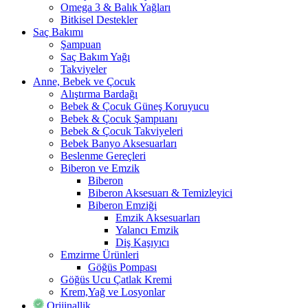
Omega 3 & Balık Yağları
Bitkisel Destekler
Saç Bakımı
Şampuan
Saç Bakım Yağı
Takviyeler
Anne, Bebek ve Çocuk
Alıştırma Bardağı
Bebek & Çocuk Güneş Koruyucu
Bebek & Çocuk Şampuanı
Bebek & Çocuk Takviyeleri
Bebek Banyo Aksesuarları
Beslenme Gereçleri
Biberon ve Emzik
Biberon
Biberon Aksesuarı & Temizleyici
Biberon Emziği
Emzik Aksesuarları
Yalancı Emzik
Diş Kaşıyıcı
Emzirme Ürünleri
Göğüs Pompası
Göğüs Ucu Çatlak Kremi
Krem,Yağ ve Losyonlar
Orijinallik