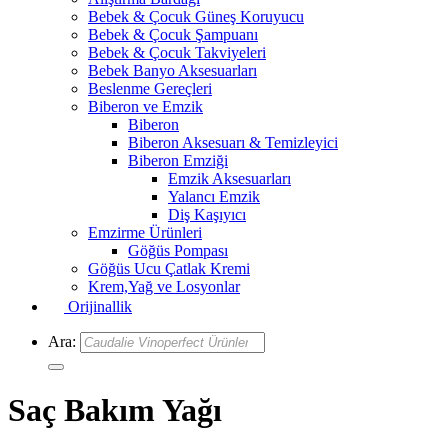
Bebek & Çocuk Güneş Koruyucu
Bebek & Çocuk Şampuanı
Bebek & Çocuk Takviyeleri
Bebek Banyo Aksesuarları
Beslenme Gereçleri
Biberon ve Emzik
Biberon
Biberon Aksesuarı & Temizleyici
Biberon Emziği
Emzik Aksesuarları
Yalancı Emzik
Diş Kaşıyıcı
Emzirme Ürünleri
Göğüs Pompası
Göğüs Ucu Çatlak Kremi
Krem,Yağ ve Losyonlar
Orijinallik
Ara:
Saç Bakım Yağı