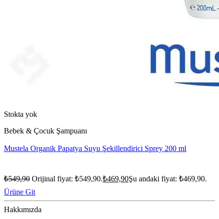
Stokta yok
Bebek & Çocuk Şampuanı
Mustela Organik Papatya Suyu Şekillendirici Sprey 200 ml
₺
549,90
Orijinal fiyat: ₺549,90.
₺
469,90
Şu andaki fiyat: ₺469,90.
Ürüne Git
Hakkımızda