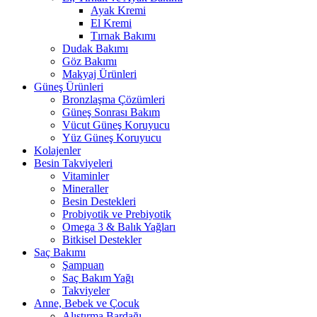
Ayak Kremi
El Kremi
Tırnak Bakımı
Dudak Bakımı
Göz Bakımı
Makyaj Ürünleri
Güneş Ürünleri
Bronzlaşma Çözümleri
Güneş Sonrası Bakım
Vücut Güneş Koruyucu
Yüz Güneş Koruyucu
Kolajenler
Besin Takviyeleri
Vitaminler
Mineraller
Besin Destekleri
Probiyotik ve Prebiyotik
Omega 3 & Balık Yağları
Bitkisel Destekler
Saç Bakımı
Şampuan
Saç Bakım Yağı
Takviyeler
Anne, Bebek ve Çocuk
Alıştırma Bardağı