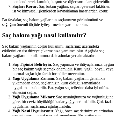
nemlendirerek kuruluk, kaşıntı ve diğer sorunları giderebilir.
Saçları Korur
: Saç bakım yağları, saçları çevresel faktörler,
ısı ve kimyasal işlemlerden kaynaklanan hasarlardan korur.
Bu faydalar, saç bakım yağlarının saçlarınızın görünümünü ve
sağlığını önemli ölçüde iyileştirmesine yardımcı olur.
Saç bakım yağı nasıl kullanılır?
Saç bakım yağlarının doğru kullanımı, saçlarınız üzerindeki
etkilerini en üst düzeye çıkarmanıza yardımcı olur. Aşağıda saç
bakım yağlarının kullanımına dair adımlar yer almaktadır:
Saç Tipinizi Belirleyin
: Saç yapınıza ve ihtiyaçlarınıza uygun
bir saç bakım yağı seçmek önemlidir. Kuru, yağlı, boyalı veya
normal saçlar için farklı formüller mevcuttur.
Yağı Uygulama Zamanı
: Saç bakım yağlarını genellikle
yıkamadan önce, saçlarınızın kuru olduğu zamanlarda
uygulamanız önerilir. Bu, yağın saç tellerine daha iyi nüfuz
etmesini sağlar.
Yağı Uygulama Miktarı
: Saç uzunluğunuza ve yoğunluğuna
göre, bir ceviz büyüklüğü kadar yağ yeterli olabilir. Çok fazla
uygulama, saçlarınızı ağırlaştırabilir.
Yağı Nasıl Uygularsınız
: Yağı, önce saç derinize ve ardından
saç uçlarınıza masaj yaparak uygulayın. Bu, yağın saç