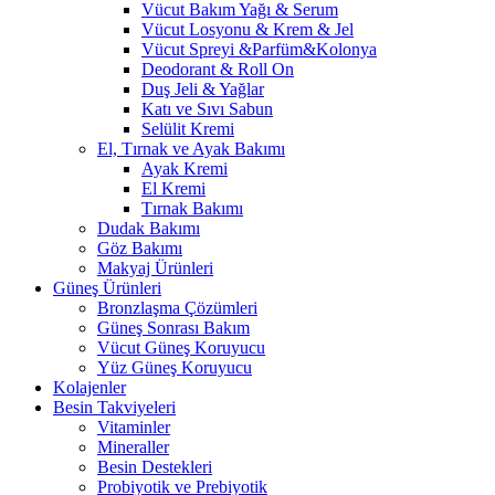
Vücut Bakım Yağı & Serum
Vücut Losyonu & Krem & Jel
Vücut Spreyi &Parfüm&Kolonya
Deodorant & Roll On
Duş Jeli & Yağlar
Katı ve Sıvı Sabun
Selülit Kremi
El, Tırnak ve Ayak Bakımı
Ayak Kremi
El Kremi
Tırnak Bakımı
Dudak Bakımı
Göz Bakımı
Makyaj Ürünleri
Güneş Ürünleri
Bronzlaşma Çözümleri
Güneş Sonrası Bakım
Vücut Güneş Koruyucu
Yüz Güneş Koruyucu
Kolajenler
Besin Takviyeleri
Vitaminler
Mineraller
Besin Destekleri
Probiyotik ve Prebiyotik