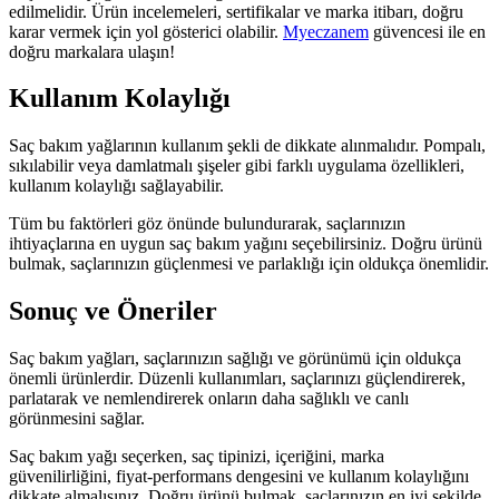
edilmelidir. Ürün incelemeleri, sertifikalar ve marka itibarı, doğru
karar vermek için yol gösterici olabilir.
Myeczanem
güvencesi ile en
doğru markalara ulaşın!
Kullanım Kolaylığı
Saç bakım yağlarının kullanım şekli de dikkate alınmalıdır. Pompalı,
sıkılabilir veya damlatmalı şişeler gibi farklı uygulama özellikleri,
kullanım kolaylığı sağlayabilir.
Tüm bu faktörleri göz önünde bulundurarak, saçlarınızın
ihtiyaçlarına en uygun saç bakım yağını seçebilirsiniz. Doğru ürünü
bulmak, saçlarınızın güçlenmesi ve parlaklığı için oldukça önemlidir.
Sonuç ve Öneriler
Saç bakım yağları, saçlarınızın sağlığı ve görünümü için oldukça
önemli ürünlerdir. Düzenli kullanımları, saçlarınızı güçlendirerek,
parlatarak ve nemlendirerek onların daha sağlıklı ve canlı
görünmesini sağlar.
Saç bakım yağı seçerken, saç tipinizi, içeriğini, marka
güvenilirliğini, fiyat-performans dengesini ve kullanım kolaylığını
dikkate almalısınız. Doğru ürünü bulmak, saçlarınızın en iyi şekilde