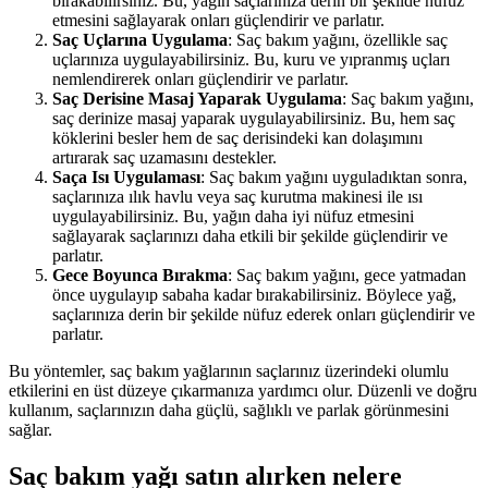
bırakabilirsiniz. Bu, yağın saçlarınıza derin bir şekilde nüfuz
etmesini sağlayarak onları güçlendirir ve parlatır.
Saç Uçlarına Uygulama
: Saç bakım yağını, özellikle saç
uçlarınıza uygulayabilirsiniz. Bu, kuru ve yıpranmış uçları
nemlendirerek onları güçlendirir ve parlatır.
Saç Derisine Masaj Yaparak Uygulama
: Saç bakım yağını,
saç derinize masaj yaparak uygulayabilirsiniz. Bu, hem saç
köklerini besler hem de saç derisindeki kan dolaşımını
artırarak saç uzamasını destekler.
Saça Isı Uygulaması
: Saç bakım yağını uyguladıktan sonra,
saçlarınıza ılık havlu veya saç kurutma makinesi ile ısı
uygulayabilirsiniz. Bu, yağın daha iyi nüfuz etmesini
sağlayarak saçlarınızı daha etkili bir şekilde güçlendirir ve
parlatır.
Gece Boyunca Bırakma
: Saç bakım yağını, gece yatmadan
önce uygulayıp sabaha kadar bırakabilirsiniz. Böylece yağ,
saçlarınıza derin bir şekilde nüfuz ederek onları güçlendirir ve
parlatır.
Bu yöntemler, saç bakım yağlarının saçlarınız üzerindeki olumlu
etkilerini en üst düzeye çıkarmanıza yardımcı olur. Düzenli ve doğru
kullanım, saçlarınızın daha güçlü, sağlıklı ve parlak görünmesini
sağlar.
Saç bakım yağı satın alırken nelere