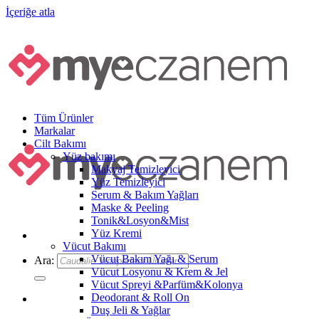
İçeriğe atla
Tüm Ürünler
Markalar
Cilt Bakımı
Yüz bakımı
Makyaj Temizleyici
Yüz Temizleyici
Serum & Bakım Yağları
Maske & Peeling
Tonik&Losyon&Mist
Yüz Kremi
Vücut Bakımı
Vücut Bakım Yağı & Serum
Ara:
Vücut Losyonu & Krem & Jel
Vücut Spreyi &Parfüm&Kolonya
Deodorant & Roll On
Duş Jeli & Yağlar