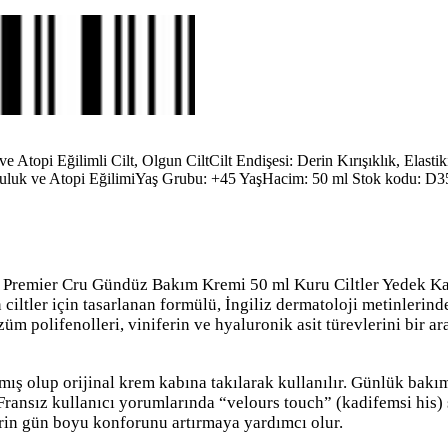
 ve Atopi Eğilimli Cilt, Olgun Cilt
Cilt Endişesi: Derin Kırışıklık, Elast
uluk ve Atopi Eğilimi
Yaş Grubu: +45 Yaş
Hacim: 50 ml
Stok kodu:
D3
 Premier Cru Gündüz Bakım Kremi 50 ml Kuru Ciltler Yedek K
 ciltler için tasarlanan formülü, İngiliz dermatoloji metinleri
züm polifenolleri, viniferin ve hyaluronik asit türevlerini bir
ş olup orijinal krem kabına takılarak kullanılır. Günlük bakım r
 Fransız kullanıcı yorumlarında “velours touch” (kadifemsi his) 
lerin gün boyu konforunu artırmaya yardımcı olur.