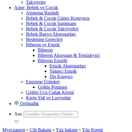
Takviyeler
Anne, Bebek ve Çocuk
Alıştırma Bardağı
Bebek & Çocuk Güneş Koruyucu
Bebek & Çocuk Şampuanı
Bebek & Çocuk Takviyeleri
Bebek Banyo Aksesuarları
Beslenme Gereçleri
Biberon ve Emzik
Biberon
Biberon Aksesuarı & Temizleyici
Biberon Emziği
Emzik Aksesuarları
Yalancı Emzik
Diş Kaşıyıcı
Emzirme Ürünleri
Göğüs Pompası
Göğüs Ucu Çatlak Kremi
Krem,Yağ ve Losyonlar
Orijinallik
Ara:
Myeczanem
»
Cilt Bakımı
»
Yüz bakımı
»
Yüz Kremi