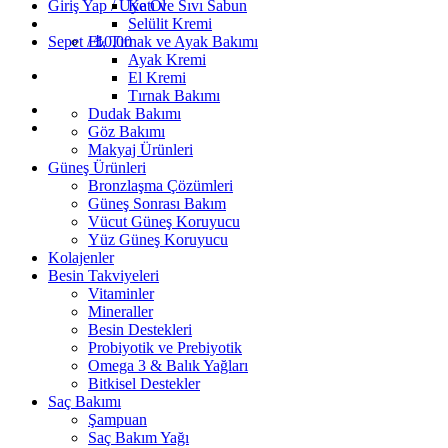
Giriş Yap / Üye Ol
Katı ve Sıvı Sabun
Selülit Kremi
Sepet /
El, Tırnak ve Ayak Bakımı
₺
0,00
Ayak Kremi
El Kremi
Tırnak Bakımı
Dudak Bakımı
Göz Bakımı
Makyaj Ürünleri
Güneş Ürünleri
Bronzlaşma Çözümleri
Güneş Sonrası Bakım
Vücut Güneş Koruyucu
Yüz Güneş Koruyucu
Kolajenler
Besin Takviyeleri
Vitaminler
Mineraller
Besin Destekleri
Probiyotik ve Prebiyotik
Omega 3 & Balık Yağları
Bitkisel Destekler
Saç Bakımı
Şampuan
Saç Bakım Yağı