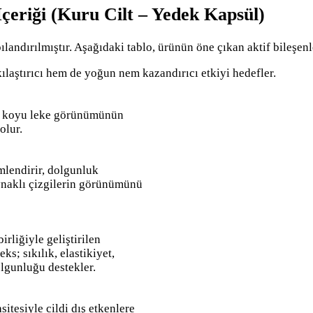
eriği (Kuru Cilt – Yedek Kapsül)
andırılmıştır. Aşağıdaki tablo, ürünün öne çıkan aktif bileşenler
kılaştırıcı hem de yoğun nem kazandırıcı etkiyi hedefler.
e, koyu leke görünümünün
olur.
mlendirir, dolgunluk
ynaklı çizgilerin görünümünü
rliğiyle geliştirilen
s; sıkılık, elastikiyet,
lgunluğu destekler.
itesiyle cildi dış etkenlere