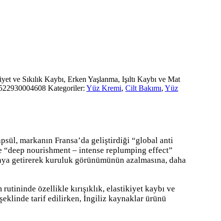
ikiyet ve Sıkılık Kaybı, Erken Yaşlanma, Işıltı Kaybı ve Mat
522930004608
Kategoriler:
Yüz Kremi
,
Cilt Bakımı
,
Yüz
apsül
, markanın Fransa’da geliştirdiği “global anti
nde “deep nourishment – intense replumping effect”
 araya getirerek kuruluk görünümünün azalmasına, daha
utininde özellikle kırışıklık, elastikiyet kaybı ve
şeklinde tarif edilirken, İngiliz kaynaklar ürünü