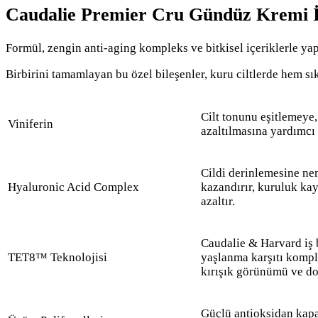
Caudalie Premier Cru Gündüz Kremi İç
Formül, zengin anti-aging kompleks ve bitkisel içeriklerle yapıl
Birbirini tamamlayan bu özel bileşenler, kuru ciltlerde hem sı
Cilt tonunu eşitlemey
Viniferin
azaltılmasına yardımcı 
Cildi derinlemesine ne
Hyaluronic Acid Complex
kazandırır, kuruluk ka
azaltır.
Caudalie & Harvard iş bi
TET8™ Teknolojisi
yaşlanma karşıtı komplek
kırışık görünümü ve do
Güçlü antioksidan kapas