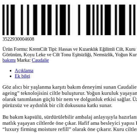
3522930004608
Ürün Formu: Krem
Cilt Tipi: Hassas ve Kızarıklık Eğilimli Cilt, Kuru
Görünüm, Koyu Leke ve Cilt Tonu Eşitsizliği, Nemsizlik, Yoğun Kur
bakımı
Marka:
Caudalie
Açıklama
Ek bilgi
Göz alıcı bir yaşlanma karşıtı bakım deneyimi sunan
Caudalie
ageing” teknolojisini ciltle buluşturur. Yoğun kuruluk yaşayan
olarak tanımlanan güçlü bir nem ve dolgunluk etkisi sağlar. Ü
pürüzsüz ve aydınlık bir cilt dokusuna katkı sunar.
Bu bakım kapsülü, sürdürülebilir ambalaj anlayışıyla hazırlanmı
matlık yaşayan ciltlerde öne çıkar. Hafif ama besleyici yapısı
“luxury firming moisture refill” olarak öne çıkarır. Kuru cilt