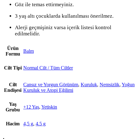
Göz ile temas ettirmeyiniz.
3 yaş altı çocuklarda kullanılması önerilmez.
Alerji geçmişiniz varsa içerik listesi kontrol
edilmelidir.
Ürün
Balm
Formu
Cilt Tipi
Normal Cilt / Tüm Ciltler
Cilt
Cansız ve Yorgun Görünüm
,
Kuruluk
,
Nemsizlik
,
Yoğun
Endişesi
Kuruluk ve Atopi Eğilimi
Yaş
+12 Yaş
,
Yetişkin
Grubu
Hacim
4,5 g
,
4.5 g