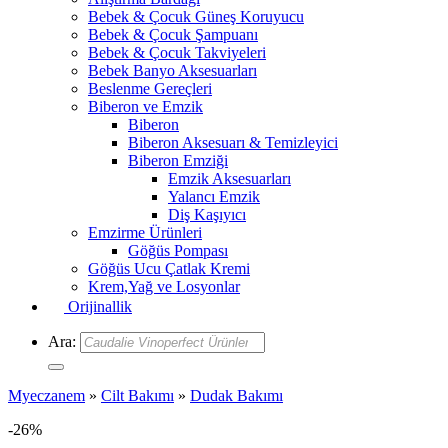
Bebek & Çocuk Güneş Koruyucu
Bebek & Çocuk Şampuanı
Bebek & Çocuk Takviyeleri
Bebek Banyo Aksesuarları
Beslenme Gereçleri
Biberon ve Emzik
Biberon
Biberon Aksesuarı & Temizleyici
Biberon Emziği
Emzik Aksesuarları
Yalancı Emzik
Diş Kaşıyıcı
Emzirme Ürünleri
Göğüs Pompası
Göğüs Ucu Çatlak Kremi
Krem,Yağ ve Losyonlar
Orijinallik
Ara:
Myeczanem
»
Cilt Bakımı
»
Dudak Bakımı
-26%