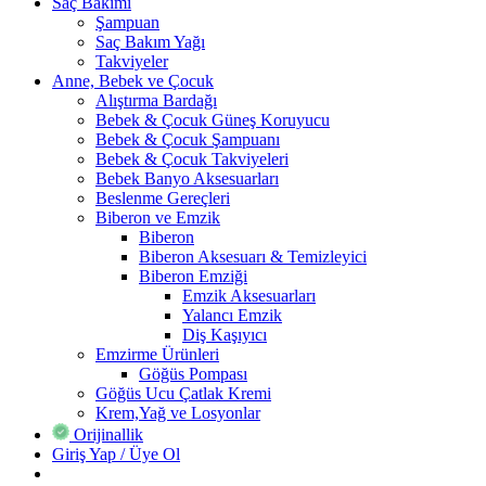
Saç Bakımı
Şampuan
Saç Bakım Yağı
Takviyeler
Anne, Bebek ve Çocuk
Alıştırma Bardağı
Bebek & Çocuk Güneş Koruyucu
Bebek & Çocuk Şampuanı
Bebek & Çocuk Takviyeleri
Bebek Banyo Aksesuarları
Beslenme Gereçleri
Biberon ve Emzik
Biberon
Biberon Aksesuarı & Temizleyici
Biberon Emziği
Emzik Aksesuarları
Yalancı Emzik
Diş Kaşıyıcı
Emzirme Ürünleri
Göğüs Pompası
Göğüs Ucu Çatlak Kremi
Krem,Yağ ve Losyonlar
Orijinallik
Giriş Yap / Üye Ol