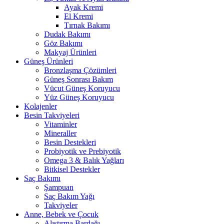
Ayak Kremi
El Kremi
Tırnak Bakımı
Dudak Bakımı
Göz Bakımı
Makyaj Ürünleri
Güneş Ürünleri
Bronzlaşma Çözümleri
Güneş Sonrası Bakım
Vücut Güneş Koruyucu
Yüz Güneş Koruyucu
Kolajenler
Besin Takviyeleri
Vitaminler
Mineraller
Besin Destekleri
Probiyotik ve Prebiyotik
Omega 3 & Balık Yağları
Bitkisel Destekler
Saç Bakımı
Şampuan
Saç Bakım Yağı
Takviyeler
Anne, Bebek ve Çocuk
Alıştırma Bardağı