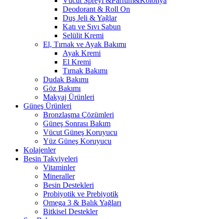
Vücut Spreyi &Parfüm&Kolonya
Deodorant & Roll On
Duş Jeli & Yağlar
Katı ve Sıvı Sabun
Selülit Kremi
El, Tırnak ve Ayak Bakımı
Ayak Kremi
El Kremi
Tırnak Bakımı
Dudak Bakımı
Göz Bakımı
Makyaj Ürünleri
Güneş Ürünleri
Bronzlaşma Çözümleri
Güneş Sonrası Bakım
Vücut Güneş Koruyucu
Yüz Güneş Koruyucu
Kolajenler
Besin Takviyeleri
Vitaminler
Mineraller
Besin Destekleri
Probiyotik ve Prebiyotik
Omega 3 & Balık Yağları
Bitkisel Destekler