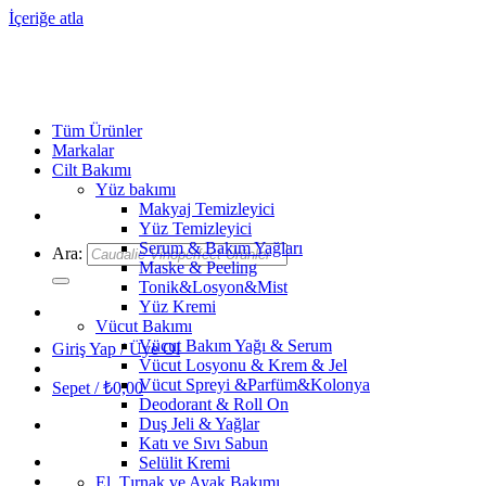
İçeriğe atla
Tüm Ürünler
Markalar
Cilt Bakımı
Yüz bakımı
Makyaj Temizleyici
Yüz Temizleyici
Serum & Bakım Yağları
Ara:
Maske & Peeling
Tonik&Losyon&Mist
Yüz Kremi
Vücut Bakımı
Vücut Bakım Yağı & Serum
Giriş Yap / Üye Ol
Vücut Losyonu & Krem & Jel
Vücut Spreyi &Parfüm&Kolonya
Sepet /
₺
0,00
Deodorant & Roll On
Duş Jeli & Yağlar
Katı ve Sıvı Sabun
Selülit Kremi
El, Tırnak ve Ayak Bakımı