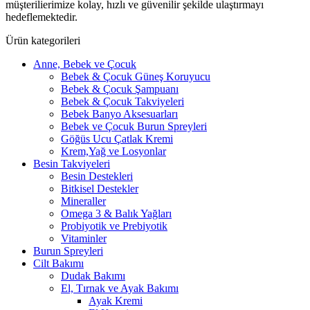
müşterilierimize kolay, hızlı ve güvenilir şekilde ulaştırmayı
hedeflemektedir.
Ürün kategorileri
Anne, Bebek ve Çocuk
Bebek & Çocuk Güneş Koruyucu
Bebek & Çocuk Şampuanı
Bebek & Çocuk Takviyeleri
Bebek Banyo Aksesuarları
Bebek ve Çocuk Burun Spreyleri
Göğüs Ucu Çatlak Kremi
Krem,Yağ ve Losyonlar
Besin Takviyeleri
Besin Destekleri
Bitkisel Destekler
Mineraller
Omega 3 & Balık Yağları
Probiyotik ve Prebiyotik
Vitaminler
Burun Spreyleri
Cilt Bakımı
Dudak Bakımı
El, Tırnak ve Ayak Bakımı
Ayak Kremi