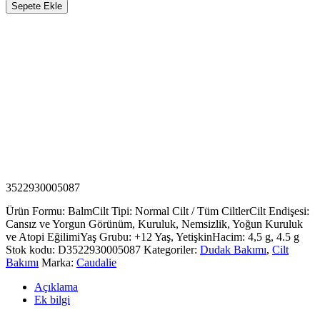
Sepete Ekle
3522930005087
Ürün Formu: Balm
Cilt Tipi: Normal Cilt / Tüm Ciltler
Cilt Endişesi:
Cansız ve Yorgun Görünüm, Kuruluk, Nemsizlik, Yoğun Kuruluk
ve Atopi Eğilimi
Yaş Grubu: +12 Yaş, Yetişkin
Hacim: 4,5 g, 4.5 g
Stok kodu:
D3522930005087
Kategoriler:
Dudak Bakımı
,
Cilt
Bakımı
Marka:
Caudalie
Açıklama
Ek bilgi