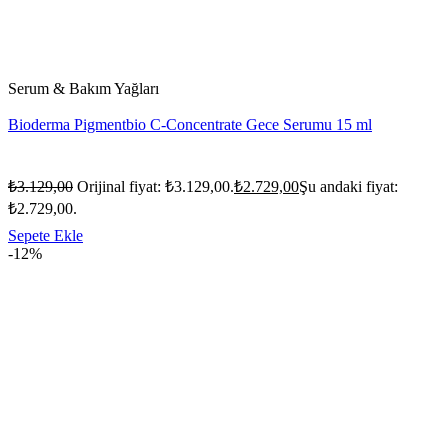
Serum & Bakım Yağları
Bioderma Pigmentbio C-Concentrate Gece Serumu 15 ml
₺
3.129,00
Orijinal fiyat: ₺3.129,00.
₺
2.729,00
Şu andaki fiyat:
₺2.729,00.
Sepete Ekle
-12%