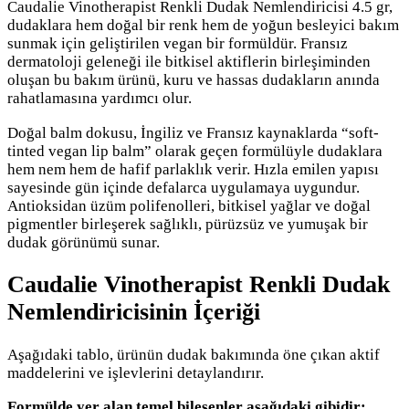
Caudalie Vinotherapist Renkli Dudak Nemlendiricisi 4.5 gr
,
dudaklara hem doğal bir renk hem de yoğun besleyici bakım
sunmak için geliştirilen vegan bir formüldür. Fransız
dermatoloji geleneği ile bitkisel aktiflerin birleşiminden
oluşan bu bakım ürünü, kuru ve hassas dudakların anında
rahatlamasına yardımcı olur.
Doğal balm dokusu, İngiliz ve Fransız kaynaklarda “soft-
tinted vegan lip balm” olarak geçen formülüyle dudaklara
hem nem hem de hafif parlaklık verir. Hızla emilen yapısı
sayesinde gün içinde defalarca uygulamaya uygundur.
Antioksidan üzüm polifenolleri, bitkisel yağlar ve doğal
pigmentler birleşerek sağlıklı, pürüzsüz ve yumuşak bir
dudak görünümü sunar.
Caudalie Vinotherapist Renkli Dudak
Nemlendiricisinin İçeriği
Aşağıdaki tablo, ürünün dudak bakımında öne çıkan aktif
maddelerini ve işlevlerini detaylandırır.
Formülde yer alan temel bileşenler aşağıdaki gibidir: