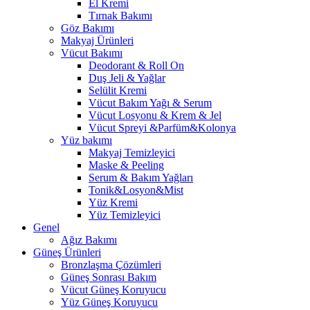
El Kremi
Tırnak Bakımı
Göz Bakımı
Makyaj Ürünleri
Vücut Bakımı
Deodorant & Roll On
Duş Jeli & Yağlar
Selülit Kremi
Vücut Bakım Yağı & Serum
Vücut Losyonu & Krem & Jel
Vücut Spreyi &Parfüm&Kolonya
Yüz bakımı
Makyaj Temizleyici
Maske & Peeling
Serum & Bakım Yağları
Tonik&Losyon&Mist
Yüz Kremi
Yüz Temizleyici
Genel
Ağız Bakımı
Güneş Ürünleri
Bronzlaşma Çözümleri
Güneş Sonrası Bakım
Vücut Güneş Koruyucu
Yüz Güneş Koruyucu