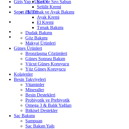
Giriş Yap / Üye Ol
Katı ve Sıvı Sabun
Selülit Kremi
Sepet /
El, Tırnak ve Ayak Bakımı
₺
0,00
Ayak Kremi
El Kremi
Tırnak Bakımı
Dudak Bakımı
Göz Bakımı
Makyaj Ürünleri
Güneş Ürünleri
Bronzlaşma Çözümleri
Güneş Sonrası Bakım
Vücut Güneş Koruyucu
Yüz Güneş Koruyucu
Kolajenler
Besin Takviyeleri
Vitaminler
Mineraller
Besin Destekleri
Probiyotik ve Prebiyotik
Omega 3 & Balık Yağları
Bitkisel Destekler
Saç Bakımı
Şampuan
Saç Bakım Yağı