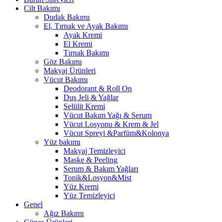
Cilt Bakımı
Dudak Bakımı
El, Tırnak ve Ayak Bakımı
Ayak Kremi
El Kremi
Tırnak Bakımı
Göz Bakımı
Makyaj Ürünleri
Vücut Bakımı
Deodorant & Roll On
Duş Jeli & Yağlar
Selülit Kremi
Vücut Bakım Yağı & Serum
Vücut Losyonu & Krem & Jel
Vücut Spreyi &Parfüm&Kolonya
Yüz bakımı
Makyaj Temizleyici
Maske & Peeling
Serum & Bakım Yağları
Tonik&Losyon&Mist
Yüz Kremi
Yüz Temizleyici
Genel
Ağız Bakımı