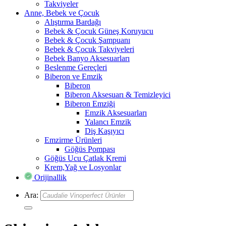
Takviyeler
Anne, Bebek ve Çocuk
Alıştırma Bardağı
Bebek & Çocuk Güneş Koruyucu
Bebek & Çocuk Şampuanı
Bebek & Çocuk Takviyeleri
Bebek Banyo Aksesuarları
Beslenme Gereçleri
Biberon ve Emzik
Biberon
Biberon Aksesuarı & Temizleyici
Biberon Emziği
Emzik Aksesuarları
Yalancı Emzik
Diş Kaşıyıcı
Emzirme Ürünleri
Göğüs Pompası
Göğüs Ucu Çatlak Kremi
Krem,Yağ ve Losyonlar
Orijinallik
Ara: