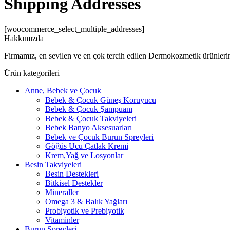
Shipping Addresses
[woocommerce_select_multiple_addresses]
Hakkımızda
Firmamız, en sevilen ve en çok tercih edilen Dermokozmetik ürünlerini
Ürün kategorileri
Anne, Bebek ve Çocuk
Bebek & Çocuk Güneş Koruyucu
Bebek & Çocuk Şampuanı
Bebek & Çocuk Takviyeleri
Bebek Banyo Aksesuarları
Bebek ve Çocuk Burun Spreyleri
Göğüs Ucu Çatlak Kremi
Krem,Yağ ve Losyonlar
Besin Takviyeleri
Besin Destekleri
Bitkisel Destekler
Mineraller
Omega 3 & Balık Yağları
Probiyotik ve Prebiyotik
Vitaminler
Burun Spreyleri