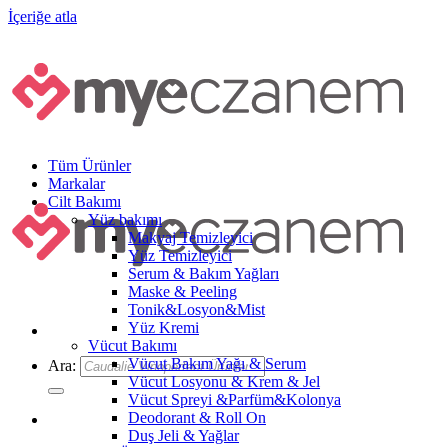
İçeriğe atla
Tüm Ürünler
Markalar
Cilt Bakımı
Yüz bakımı
Makyaj Temizleyici
Yüz Temizleyici
Serum & Bakım Yağları
Maske & Peeling
Tonik&Losyon&Mist
Yüz Kremi
Vücut Bakımı
Vücut Bakım Yağı & Serum
Ara:
Vücut Losyonu & Krem & Jel
Vücut Spreyi &Parfüm&Kolonya
Deodorant & Roll On
Duş Jeli & Yağlar