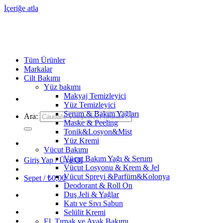
İçeriğe atla
Tüm Ürünler
Markalar
Cilt Bakımı
Yüz bakımı
Makyaj Temizleyici
Yüz Temizleyici
Serum & Bakım Yağları
Ara:
Maske & Peeling
Tonik&Losyon&Mist
Yüz Kremi
Vücut Bakımı
Vücut Bakım Yağı & Serum
Giriş Yap / Üye Ol
Vücut Losyonu & Krem & Jel
Vücut Spreyi &Parfüm&Kolonya
Sepet /
₺
0,00
Deodorant & Roll On
Duş Jeli & Yağlar
Katı ve Sıvı Sabun
Selülit Kremi
El, Tırnak ve Ayak Bakımı