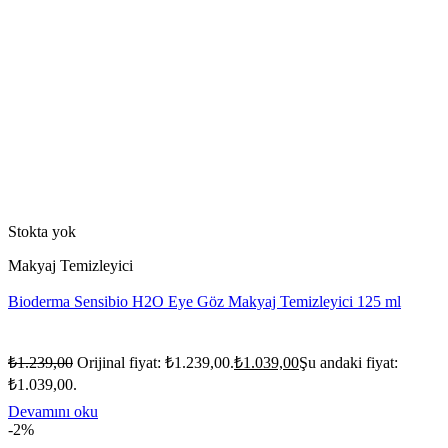
Stokta yok
Makyaj Temizleyici
Bioderma Sensibio H2O Eye Göz Makyaj Temizleyici 125 ml
₺
1.239,00
Orijinal fiyat: ₺1.239,00.
₺
1.039,00
Şu andaki fiyat:
₺1.039,00.
Devamını oku
-2%