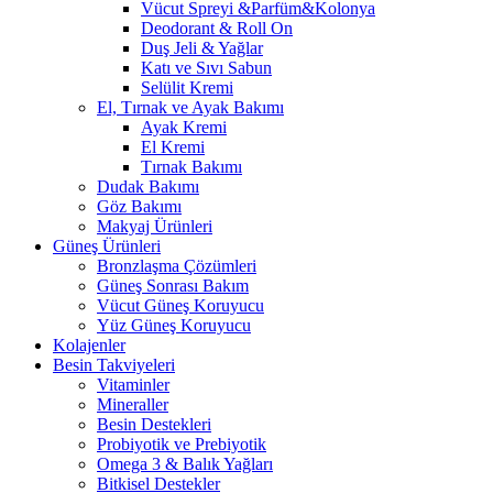
Vücut Spreyi &Parfüm&Kolonya
Deodorant & Roll On
Duş Jeli & Yağlar
Katı ve Sıvı Sabun
Selülit Kremi
El, Tırnak ve Ayak Bakımı
Ayak Kremi
El Kremi
Tırnak Bakımı
Dudak Bakımı
Göz Bakımı
Makyaj Ürünleri
Güneş Ürünleri
Bronzlaşma Çözümleri
Güneş Sonrası Bakım
Vücut Güneş Koruyucu
Yüz Güneş Koruyucu
Kolajenler
Besin Takviyeleri
Vitaminler
Mineraller
Besin Destekleri
Probiyotik ve Prebiyotik
Omega 3 & Balık Yağları
Bitkisel Destekler