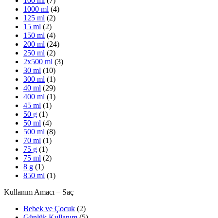
100 ml
(7)
1000 ml
(4)
125 ml
(2)
15 ml
(2)
150 ml
(4)
200 ml
(24)
250 ml
(2)
2x500 ml
(3)
30 ml
(10)
300 ml
(1)
40 ml
(29)
400 ml
(1)
45 ml
(1)
50 g
(1)
50 ml
(4)
500 ml
(8)
70 ml
(1)
75 g
(1)
75 ml
(2)
8 g
(1)
850 ml
(1)
Kullanım Amacı – Saç
Bebek ve Çocuk
(2)
Günlük Kullanım
(5)