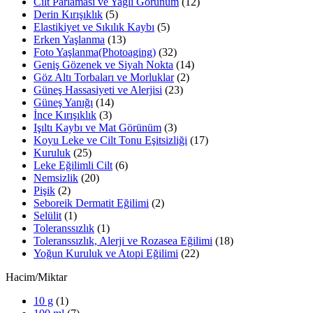
Cilt Parlaması ve Yağlı Görünüm
(12)
Derin Kırışıklık
(5)
Elastikiyet ve Sıkılık Kaybı
(5)
Erken Yaşlanma
(13)
Foto Yaşlanma(Photoaging)
(32)
Geniş Gözenek ve Siyah Nokta
(14)
Göz Altı Torbaları ve Morluklar
(2)
Güneş Hassasiyeti ve Alerjisi
(23)
Güneş Yanığı
(14)
İnce Kırışıklık
(3)
Işıltı Kaybı ve Mat Görünüm
(3)
Koyu Leke ve Cilt Tonu Eşitsizliği
(17)
Kuruluk
(25)
Leke Eğilimli Cilt
(6)
Nemsizlik
(20)
Pişik
(2)
Seboreik Dermatit Eğilimi
(2)
Selülit
(1)
Toleranssızlık
(1)
Toleranssızlık, Alerji ve Rozasea Eğilimi
(18)
Yoğun Kuruluk ve Atopi Eğilimi
(22)
Hacim/Miktar
10 g
(1)