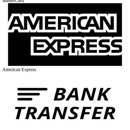
MasterCard
American Express