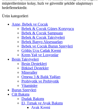
müşterilierimize kolay, hızlı ve güvenilir şekilde ulaştırmayı
hedeflemektedir.
Ürün kategorileri
Anne, Bebek ve Çocuk
Bebek & Çocuk Güneş Koruyucu
Bebek & Çocuk Şampuanı
Bebek & Çocuk Takviyeleri
Bebek Banyo Aksesuarları
Bebek ve Çocuk Burun Spreyleri
Göğüs Ucu Çatlak Kremi
Krem,Yağ ve Losyonlar
Besin Takviyeleri
Besin Destekleri
Bitkisel Destekler
Mineraller
Omega 3 & Balık Yağları
Probiyotik ve Prebiyotik
Vitaminler
Burun Spreyleri
Cilt Bakımı
Dudak Bakımı
El, Tırnak ve Ayak Bakımı
Ayak Kremi