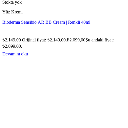
Stokta yok
Yüz Kremi
Bioderma Sensibio AR BB Cream | Renkli 40ml
₺
2.149,00
Orijinal fiyat: ₺2.149,00.
₺
2.099,00
Şu andaki fiyat:
₺2.099,00.
Devamını oku