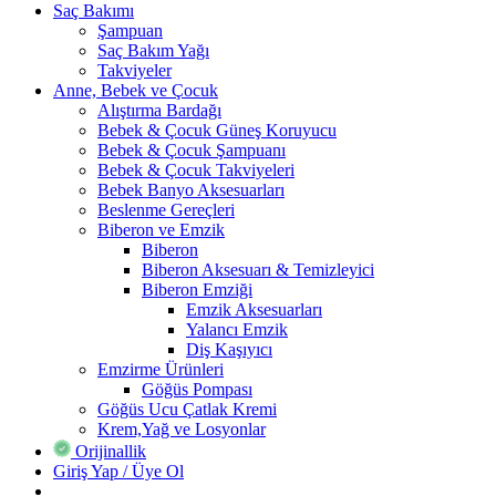
Saç Bakımı
Şampuan
Saç Bakım Yağı
Takviyeler
Anne, Bebek ve Çocuk
Alıştırma Bardağı
Bebek & Çocuk Güneş Koruyucu
Bebek & Çocuk Şampuanı
Bebek & Çocuk Takviyeleri
Bebek Banyo Aksesuarları
Beslenme Gereçleri
Biberon ve Emzik
Biberon
Biberon Aksesuarı & Temizleyici
Biberon Emziği
Emzik Aksesuarları
Yalancı Emzik
Diş Kaşıyıcı
Emzirme Ürünleri
Göğüs Pompası
Göğüs Ucu Çatlak Kremi
Krem,Yağ ve Losyonlar
Orijinallik
Giriş Yap / Üye Ol