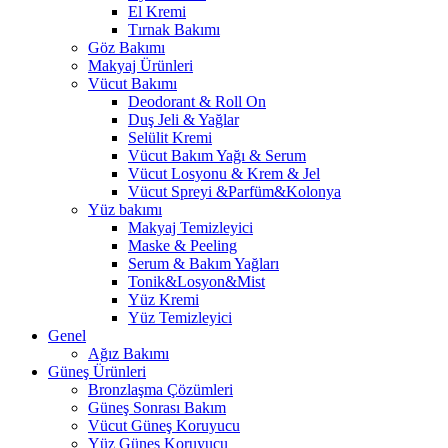
El Kremi
Tırnak Bakımı
Göz Bakımı
Makyaj Ürünleri
Vücut Bakımı
Deodorant & Roll On
Duş Jeli & Yağlar
Selülit Kremi
Vücut Bakım Yağı & Serum
Vücut Losyonu & Krem & Jel
Vücut Spreyi &Parfüm&Kolonya
Yüz bakımı
Makyaj Temizleyici
Maske & Peeling
Serum & Bakım Yağları
Tonik&Losyon&Mist
Yüz Kremi
Yüz Temizleyici
Genel
Ağız Bakımı
Güneş Ürünleri
Bronzlaşma Çözümleri
Güneş Sonrası Bakım
Vücut Güneş Koruyucu
Yüz Güneş Koruyucu