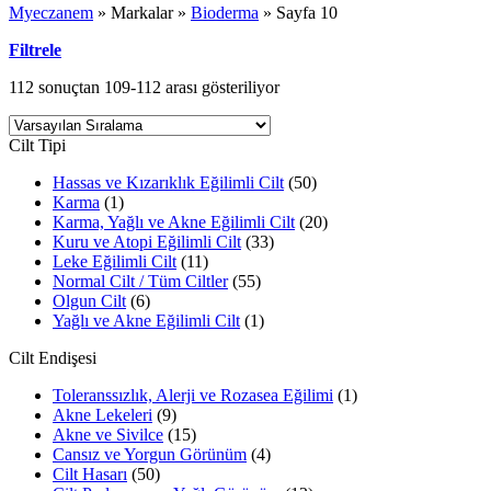
Myeczanem
»
Markalar
»
Bioderma
»
Sayfa 10
Filtrele
112 sonuçtan 109-112 arası gösteriliyor
Cilt Tipi
Hassas ve Kızarıklık Eğilimli Cilt
(50)
Karma
(1)
Karma, Yağlı ve Akne Eğilimli Cilt
(20)
Kuru ve Atopi Eğilimli Cilt
(33)
Leke Eğilimli Cilt
(11)
Normal Cilt / Tüm Ciltler
(55)
Olgun Cilt
(6)
Yağlı ve Akne Eğilimli Cilt
(1)
Cilt Endişesi
Toleranssızlık, Alerji ve Rozasea Eğilimi
(1)
Akne Lekeleri
(9)
Akne ve Sivilce
(15)
Cansız ve Yorgun Görünüm
(4)
Cilt Hasarı
(50)