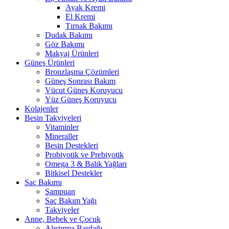
Ayak Kremi
El Kremi
Tırnak Bakımı
Dudak Bakımı
Göz Bakımı
Makyaj Ürünleri
Güneş Ürünleri
Bronzlaşma Çözümleri
Güneş Sonrası Bakım
Vücut Güneş Koruyucu
Yüz Güneş Koruyucu
Kolajenler
Besin Takviyeleri
Vitaminler
Mineraller
Besin Destekleri
Probiyotik ve Prebiyotik
Omega 3 & Balık Yağları
Bitkisel Destekler
Saç Bakımı
Şampuan
Saç Bakım Yağı
Takviyeler
Anne, Bebek ve Çocuk
Alıştırma Bardağı