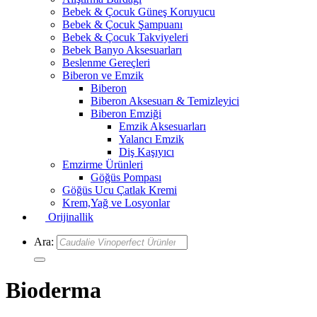
Bebek & Çocuk Güneş Koruyucu
Bebek & Çocuk Şampuanı
Bebek & Çocuk Takviyeleri
Bebek Banyo Aksesuarları
Beslenme Gereçleri
Biberon ve Emzik
Biberon
Biberon Aksesuarı & Temizleyici
Biberon Emziği
Emzik Aksesuarları
Yalancı Emzik
Diş Kaşıyıcı
Emzirme Ürünleri
Göğüs Pompası
Göğüs Ucu Çatlak Kremi
Krem,Yağ ve Losyonlar
Orijinallik
Ara:
Bioderma