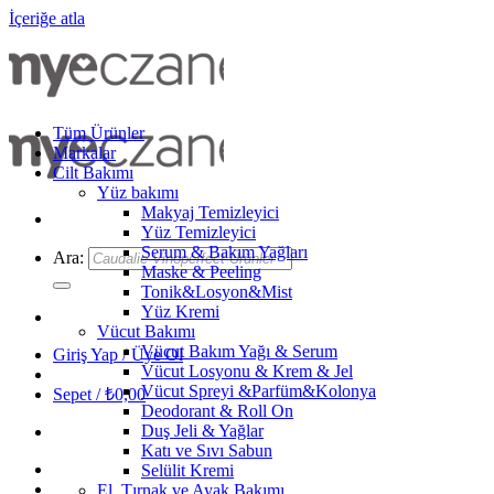
İçeriğe atla
Tüm Ürünler
Markalar
Cilt Bakımı
Yüz bakımı
Makyaj Temizleyici
Yüz Temizleyici
Serum & Bakım Yağları
Ara:
Maske & Peeling
Tonik&Losyon&Mist
Yüz Kremi
Vücut Bakımı
Vücut Bakım Yağı & Serum
Giriş Yap / Üye Ol
Vücut Losyonu & Krem & Jel
Vücut Spreyi &Parfüm&Kolonya
Sepet /
₺
0,00
Deodorant & Roll On
Duş Jeli & Yağlar
Katı ve Sıvı Sabun
Selülit Kremi
El, Tırnak ve Ayak Bakımı