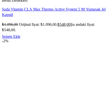
Besin Destekleri
Suda Vitamin CLA Max Thermo Active System 5 90 Yumuşak Jel
Kapsül
₺
1.096,00
Orijinal fiyat: ₺1.096,00.
₺
548,00
Şu andaki fiyat:
₺548,00.
Sepete Ekle
-2%