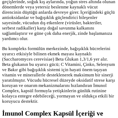
geçişlerinde, soğuk kış aylarında, yoğun stres altında olunan
dönemlerde veya yetersiz beslenme kaynaklı vücut
direncinin düştüğü anlarda devreye girer. İçeriğindeki güçlü
antioksidanlar ve bağışıklık güçlendirici bileşenler
sayesinde, vücudun dış etkenlere (virüsler, bakteriler,
serbest radikaller) karşı doğal savunma kalkanını
sağlamlaştırır ve güne çok daha enerjik, zinde başlamanıza
yardımcı olur.
Bu kompleks formülün merkezinde, bağışıklık hücrelerini
uyarıcı etkisiyle bilinen ekmek mayası kaynaklı
(Saccharomyces cerevisiae) Beta Glukan 1,3/1,6 yer alır.
Beta glukanın bu uyarıcı gücü; C Vitamini, Çinko, Selenyum
ve Bakır gibi bağışıklık sistemi için hayati önem taşıyan
vitamin ve minerallerle desteklenerek maksimum bir sinerji
yaratılmıştır. Vücudu hücresel düzeyde oksidatif strese karşı
koruyan ve onarım mekanizmalarını hızlandıran İmunol
Complex, kapsül formuyla yetişkinlerin günlük rutinine
kolayca entegre edebileceği, yormayan ve oldukça etkili bir
koruyucu destektir.
İmunol Complex Kapsül İçeriği ve