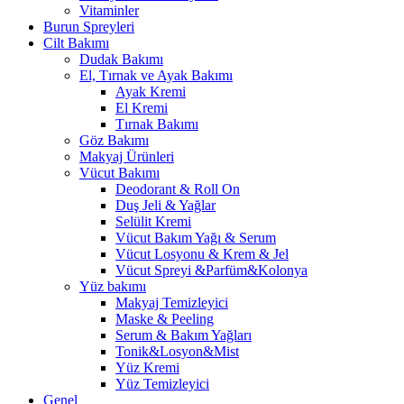
Vitaminler
Burun Spreyleri
Cilt Bakımı
Dudak Bakımı
El, Tırnak ve Ayak Bakımı
Ayak Kremi
El Kremi
Tırnak Bakımı
Göz Bakımı
Makyaj Ürünleri
Vücut Bakımı
Deodorant & Roll On
Duş Jeli & Yağlar
Selülit Kremi
Vücut Bakım Yağı & Serum
Vücut Losyonu & Krem & Jel
Vücut Spreyi &Parfüm&Kolonya
Yüz bakımı
Makyaj Temizleyici
Maske & Peeling
Serum & Bakım Yağları
Tonik&Losyon&Mist
Yüz Kremi
Yüz Temizleyici
Genel