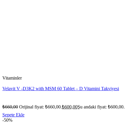
Vitaminler
Velavit V -D3K2 with MSM 60 Tablet – D Vitamini Takviyesi
₺
660,00
Orijinal fiyat: ₺660,00.
₺
600,00
Şu andaki fiyat: ₺600,00.
Sepete Ekle
-50%