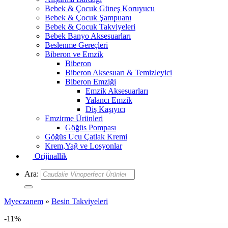
Bebek & Çocuk Güneş Koruyucu
Bebek & Çocuk Şampuanı
Bebek & Çocuk Takviyeleri
Bebek Banyo Aksesuarları
Beslenme Gereçleri
Biberon ve Emzik
Biberon
Biberon Aksesuarı & Temizleyici
Biberon Emziği
Emzik Aksesuarları
Yalancı Emzik
Diş Kaşıyıcı
Emzirme Ürünleri
Göğüs Pompası
Göğüs Ucu Çatlak Kremi
Krem,Yağ ve Losyonlar
Orijinallik
Ara:
Myeczanem
»
Besin Takviyeleri
-11%