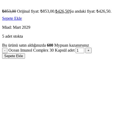
₺
853,00
Orijinal fiyat: ₺853,00.
₺
426,50
Şu andaki fiyat: ₺426,50.
Sepete Ekle
Miad: Mart 2029
5 adet stokta
Bu ürünü satın aldığınızda
600
Mypuan kazanırsınız
Ocean Imunol Complex 30 Kapsül adet
Sepete Ekle