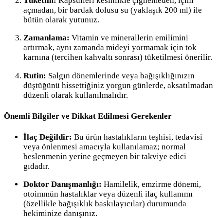
Tüketim:
Kapsülleri kesinlikle çiğnemeden, içini
açmadan, bir bardak dolusu su (yaklaşık 200 ml) ile
bütün olarak yutunuz.
Zamanlama:
Vitamin ve minerallerin emilimini
artırmak, aynı zamanda mideyi yormamak için tok
karnına (tercihen kahvaltı sonrası) tüketilmesi önerilir.
Rutin:
Salgın dönemlerinde veya bağışıklığınızın
düştüğünü hissettiğiniz yorgun günlerde, aksatılmadan
düzenli olarak kullanılmalıdır.
Önemli Bilgiler ve Dikkat Edilmesi Gerekenler
İlaç Değildir:
Bu ürün hastalıkların teşhisi, tedavisi
veya önlenmesi amacıyla kullanılamaz; normal
beslenmenin yerine geçmeyen bir takviye edici
gıdadır.
Doktor Danışmanlığı:
Hamilelik, emzirme dönemi,
otoimmün hastalıklar veya düzenli ilaç kullanımı
(özellikle bağışıklık baskılayıcılar) durumunda
hekiminize danışınız.