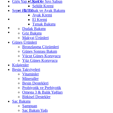
Giriş Yap / Üye Ol
Katı ve Sıvı Sabun
Selülit Kremi
Sepet /
El, Tırnak ve Ayak Bakımı
₺
0,00
Ayak Kremi
El Kremi
Tırnak Bakımı
Dudak Bakımı
Göz Bakımı
Makyaj Ürünleri
Güneş Ürünleri
Bronzlaşma Çözümleri
Güneş Sonrası Bakım
Vücut Güneş Koruyucu
Yüz Güneş Koruyucu
Kolajenler
Besin Takviyeleri
Vitaminler
Mineraller
Besin Destekleri
Probiyotik ve Prebiyotik
Omega 3 & Balık Yağları
Bitkisel Destekler
Saç Bakımı
Şampuan
Saç Bakım Yağı