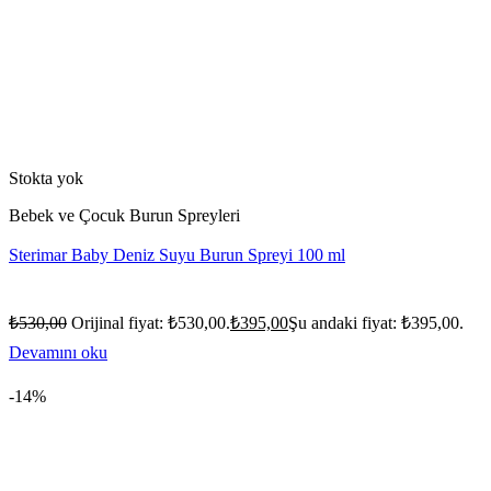
Stokta yok
Bebek ve Çocuk Burun Spreyleri
Sterimar Baby Deniz Suyu Burun Spreyi 100 ml
₺
530,00
Orijinal fiyat: ₺530,00.
₺
395,00
Şu andaki fiyat: ₺395,00.
Devamını oku
-14%