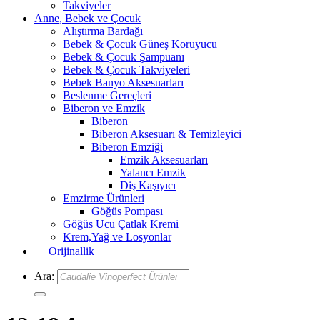
Takviyeler
Anne, Bebek ve Çocuk
Alıştırma Bardağı
Bebek & Çocuk Güneş Koruyucu
Bebek & Çocuk Şampuanı
Bebek & Çocuk Takviyeleri
Bebek Banyo Aksesuarları
Beslenme Gereçleri
Biberon ve Emzik
Biberon
Biberon Aksesuarı & Temizleyici
Biberon Emziği
Emzik Aksesuarları
Yalancı Emzik
Diş Kaşıyıcı
Emzirme Ürünleri
Göğüs Pompası
Göğüs Ucu Çatlak Kremi
Krem,Yağ ve Losyonlar
Orijinallik
Ara: