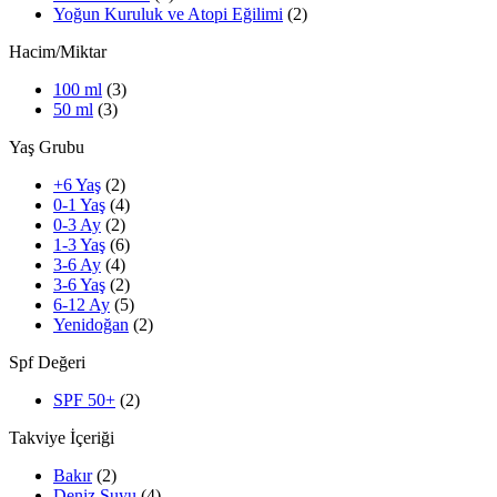
Yoğun Kuruluk ve Atopi Eğilimi
(2)
Hacim/Miktar
100 ml
(3)
50 ml
(3)
Yaş Grubu
+6 Yaş
(2)
0-1 Yaş
(4)
0-3 Ay
(2)
1-3 Yaş
(6)
3-6 Ay
(4)
3-6 Yaş
(2)
6-12 Ay
(5)
Yenidoğan
(2)
Spf Değeri
SPF 50+
(2)
Takviye İçeriği
Bakır
(2)
Deniz Suyu
(4)