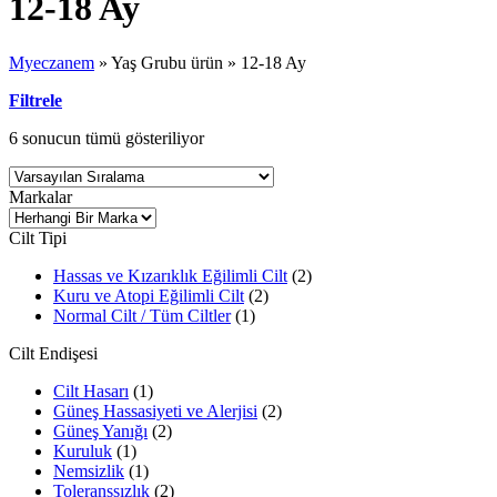
12-18 Ay
Myeczanem
»
Yaş Grubu ürün
»
12-18 Ay
Filtrele
6 sonucun tümü gösteriliyor
Markalar
Cilt Tipi
Hassas ve Kızarıklık Eğilimli Cilt
(2)
Kuru ve Atopi Eğilimli Cilt
(2)
Normal Cilt / Tüm Ciltler
(1)
Cilt Endişesi
Cilt Hasarı
(1)
Güneş Hassasiyeti ve Alerjisi
(2)
Güneş Yanığı
(2)
Kuruluk
(1)
Nemsizlik
(1)
Toleranssızlık
(2)