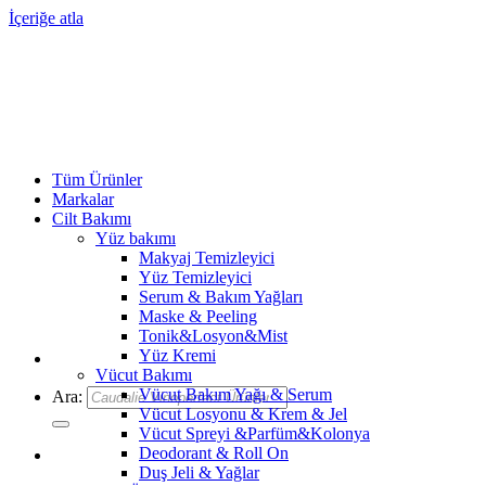
İçeriğe atla
Tüm Ürünler
Markalar
Cilt Bakımı
Yüz bakımı
Makyaj Temizleyici
Yüz Temizleyici
Serum & Bakım Yağları
Maske & Peeling
Tonik&Losyon&Mist
Yüz Kremi
Vücut Bakımı
Vücut Bakım Yağı & Serum
Ara:
Vücut Losyonu & Krem & Jel
Vücut Spreyi &Parfüm&Kolonya
Deodorant & Roll On
Duş Jeli & Yağlar