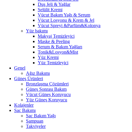
Duş Jeli & Yağlar
Selülit Kremi
Vücut Bakım Yağı & Serum
Vücut Losyonu & Krem & Jel
Vücut Spreyi &Parfüm&Kolonya
Yüz bakımı
Makyaj Temizleyici
Maske & Peeling
Serum & Bakım Yağları
Tonik&Losyon&Mist
Yüz Kremi
Yüz Temizleyici
Genel
Ağız Bakımı
Güneş Ürünleri
Bronzlaşma Çözümleri
Güneş Sonrası Bakım
Vücut Güneş Koruyucu
Yüz Güneş Koruyucu
Kolajenler
Saç Bakımı
Saç Bakım Yağı
Şampuan
Takviyeler