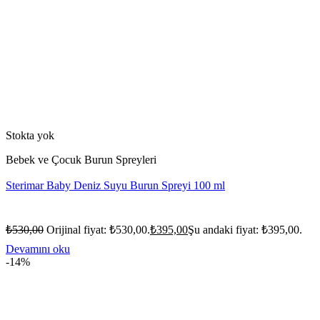
Stokta yok
Bebek ve Çocuk Burun Spreyleri
Sterimar Baby Deniz Suyu Burun Spreyi 100 ml
₺
530,00
Orijinal fiyat: ₺530,00.
₺
395,00
Şu andaki fiyat: ₺395,00.
Devamını oku
-14%