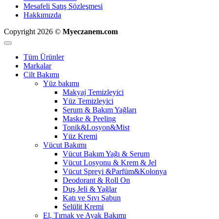
Mesafeli Satış Sözleşmesi
Hakkımızda
Copyright 2026 ©
Myeczanem.com
Tüm Ürünler
Markalar
Cilt Bakımı
Yüz bakımı
Makyaj Temizleyici
Yüz Temizleyici
Serum & Bakım Yağları
Maske & Peeling
Tonik&Losyon&Mist
Yüz Kremi
Vücut Bakımı
Vücut Bakım Yağı & Serum
Vücut Losyonu & Krem & Jel
Vücut Spreyi &Parfüm&Kolonya
Deodorant & Roll On
Duş Jeli & Yağlar
Katı ve Sıvı Sabun
Selülit Kremi
El, Tırnak ve Ayak Bakımı