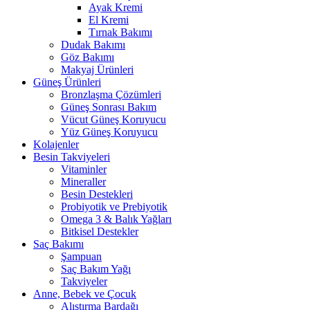
Ayak Kremi
El Kremi
Tırnak Bakımı
Dudak Bakımı
Göz Bakımı
Makyaj Ürünleri
Güneş Ürünleri
Bronzlaşma Çözümleri
Güneş Sonrası Bakım
Vücut Güneş Koruyucu
Yüz Güneş Koruyucu
Kolajenler
Besin Takviyeleri
Vitaminler
Mineraller
Besin Destekleri
Probiyotik ve Prebiyotik
Omega 3 & Balık Yağları
Bitkisel Destekler
Saç Bakımı
Şampuan
Saç Bakım Yağı
Takviyeler
Anne, Bebek ve Çocuk
Alıştırma Bardağı