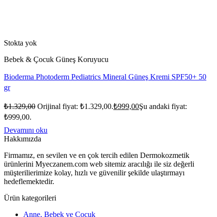
Stokta yok
Bebek & Çocuk Güneş Koruyucu
Bioderma Photoderm Pediatrics Mineral Güneş Kremi SPF50+ 50
gr
₺
1.329,00
Orijinal fiyat: ₺1.329,00.
₺
999,00
Şu andaki fiyat:
₺999,00.
Devamını oku
Hakkımızda
Firmamız, en sevilen ve en çok tercih edilen Dermokozmetik
ürünlerini Myeczanem.com web sitemiz aracılığı ile siz değerli
müşterilierimize kolay, hızlı ve güvenilir şekilde ulaştırmayı
hedeflemektedir.
Ürün kategorileri
Anne, Bebek ve Çocuk