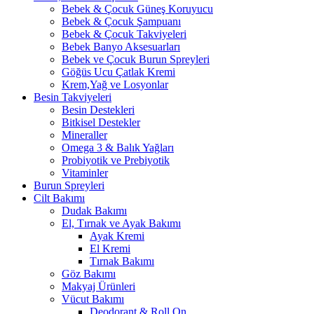
Bebek & Çocuk Güneş Koruyucu
Bebek & Çocuk Şampuanı
Bebek & Çocuk Takviyeleri
Bebek Banyo Aksesuarları
Bebek ve Çocuk Burun Spreyleri
Göğüs Ucu Çatlak Kremi
Krem,Yağ ve Losyonlar
Besin Takviyeleri
Besin Destekleri
Bitkisel Destekler
Mineraller
Omega 3 & Balık Yağları
Probiyotik ve Prebiyotik
Vitaminler
Burun Spreyleri
Cilt Bakımı
Dudak Bakımı
El, Tırnak ve Ayak Bakımı
Ayak Kremi
El Kremi
Tırnak Bakımı
Göz Bakımı
Makyaj Ürünleri
Vücut Bakımı
Deodorant & Roll On