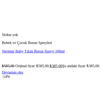
Stokta yok
Bebek ve Çocuk Burun Spreyleri
Sterimar Baby Tıkalı Burun Spreyi 100ml
₺
585,00
Orijinal fiyat: ₺585,00.
₺
385,00
Şu andaki fiyat: ₺385,00.
Devamını oku
-14%