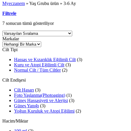
Myeczanem
»
Yaş Grubu ürün
»
3-6 Ay
Filtrele
7 sonucun tümü gösteriliyor
Markalar
Cilt Tipi
Hassas ve Kızarıklık Eğilimli Cilt
(3)
Kuru ve Atopi Eğilimli Cilt
(3)
Normal Cilt / Tüm Ciltler
(2)
Cilt Endişesi
Cilt Hasarı
(3)
Foto Yaşlanma(Photoaging)
(1)
Güneş Hassasiyeti ve Alerjisi
(3)
Güneş Yanığı
(3)
Yoğun Kuruluk ve Atopi Eğilimi
(2)
Hacim/Miktar
100 ml
(2)