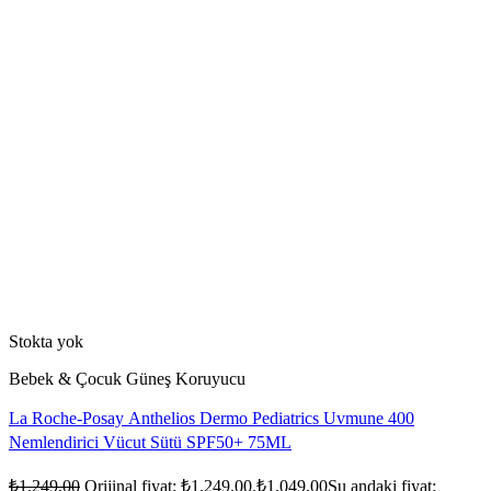
Stokta yok
Bebek & Çocuk Güneş Koruyucu
La Roche-Posay Anthelios Dermo Pediatrics Uvmune 400
Nemlendirici Vücut Sütü SPF50+ 75ML
₺
1.249,00
Orijinal fiyat: ₺1.249,00.
₺
1.049,00
Şu andaki fiyat: