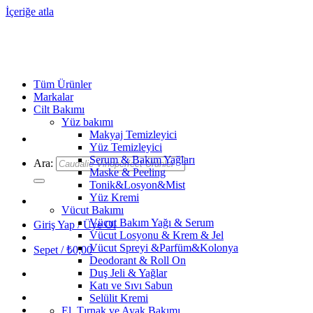
İçeriğe atla
Tüm Ürünler
Markalar
Cilt Bakımı
Yüz bakımı
Makyaj Temizleyici
Yüz Temizleyici
Serum & Bakım Yağları
Ara:
Maske & Peeling
Tonik&Losyon&Mist
Yüz Kremi
Vücut Bakımı
Vücut Bakım Yağı & Serum
Giriş Yap / Üye Ol
Vücut Losyonu & Krem & Jel
Vücut Spreyi &Parfüm&Kolonya
Sepet /
₺
0,00
Deodorant & Roll On
Duş Jeli & Yağlar
Katı ve Sıvı Sabun
Selülit Kremi
El, Tırnak ve Ayak Bakımı