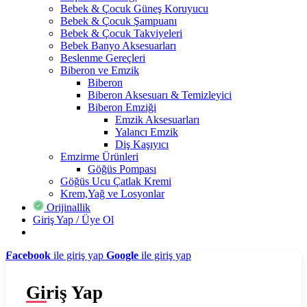
Bebek & Çocuk Güneş Koruyucu
Bebek & Çocuk Şampuanı
Bebek & Çocuk Takviyeleri
Bebek Banyo Aksesuarları
Beslenme Gereçleri
Biberon ve Emzik
Biberon
Biberon Aksesuarı & Temizleyici
Biberon Emziği
Emzik Aksesuarları
Yalancı Emzik
Diş Kaşıyıcı
Emzirme Ürünleri
Göğüs Pompası
Göğüs Ucu Çatlak Kremi
Krem,Yağ ve Losyonlar
Orijinallik
Giriş Yap / Üye Ol
Facebook
ile giriş yap
Google
ile giriş yap
Giriş Yap