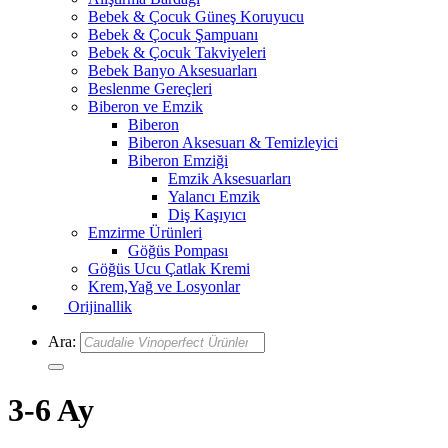
Bebek & Çocuk Güneş Koruyucu
Bebek & Çocuk Şampuanı
Bebek & Çocuk Takviyeleri
Bebek Banyo Aksesuarları
Beslenme Gereçleri
Biberon ve Emzik
Biberon
Biberon Aksesuarı & Temizleyici
Biberon Emziği
Emzik Aksesuarları
Yalancı Emzik
Diş Kaşıyıcı
Emzirme Ürünleri
Göğüs Pompası
Göğüs Ucu Çatlak Kremi
Krem,Yağ ve Losyonlar
Orijinallik
Ara:
3-6 Ay