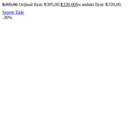
₺
395,00
Orijinal fiyat: ₺395,00.
₺
339,00
Şu andaki fiyat: ₺339,00.
Sepete Ekle
-30%