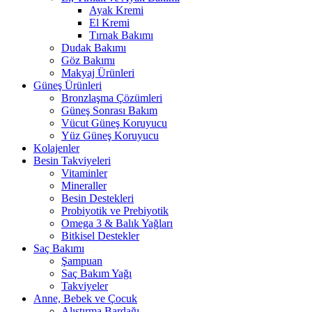
Ayak Kremi
El Kremi
Tırnak Bakımı
Dudak Bakımı
Göz Bakımı
Makyaj Ürünleri
Güneş Ürünleri
Bronzlaşma Çözümleri
Güneş Sonrası Bakım
Vücut Güneş Koruyucu
Yüz Güneş Koruyucu
Kolajenler
Besin Takviyeleri
Vitaminler
Mineraller
Besin Destekleri
Probiyotik ve Prebiyotik
Omega 3 & Balık Yağları
Bitkisel Destekler
Saç Bakımı
Şampuan
Saç Bakım Yağı
Takviyeler
Anne, Bebek ve Çocuk
Alıştırma Bardağı