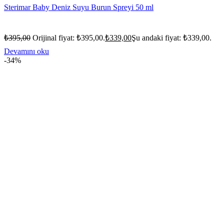
Sterimar Baby Deniz Suyu Burun Spreyi 50 ml
₺
395,00
Orijinal fiyat: ₺395,00.
₺
339,00
Şu andaki fiyat: ₺339,00.
Devamını oku
-34%