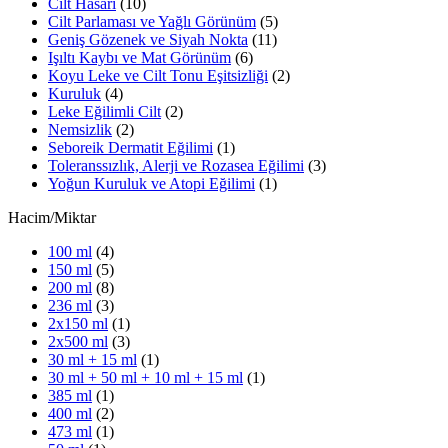
Cilt Hasarı
(10)
Cilt Parlaması ve Yağlı Görünüm
(5)
Geniş Gözenek ve Siyah Nokta
(11)
Işıltı Kaybı ve Mat Görünüm
(6)
Koyu Leke ve Cilt Tonu Eşitsizliği
(2)
Kuruluk
(4)
Leke Eğilimli Cilt
(2)
Nemsizlik
(2)
Seboreik Dermatit Eğilimi
(1)
Toleranssızlık, Alerji ve Rozasea Eğilimi
(3)
Yoğun Kuruluk ve Atopi Eğilimi
(1)
Hacim/Miktar
100 ml
(4)
150 ml
(5)
200 ml
(8)
236 ml
(3)
2x150 ml
(1)
2x500 ml
(3)
30 ml + 15 ml
(1)
30 ml + 50 ml + 10 ml + 15 ml
(1)
385 ml
(1)
400 ml
(2)
473 ml
(1)