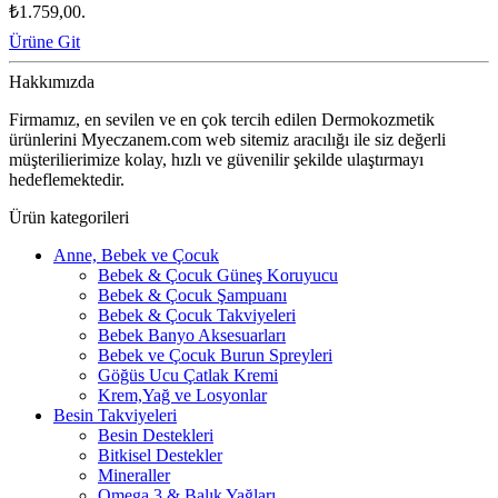
₺1.759,00.
Ürüne Git
Hakkımızda
Firmamız, en sevilen ve en çok tercih edilen Dermokozmetik
ürünlerini Myeczanem.com web sitemiz aracılığı ile siz değerli
müşterilierimize kolay, hızlı ve güvenilir şekilde ulaştırmayı
hedeflemektedir.
Ürün kategorileri
Anne, Bebek ve Çocuk
Bebek & Çocuk Güneş Koruyucu
Bebek & Çocuk Şampuanı
Bebek & Çocuk Takviyeleri
Bebek Banyo Aksesuarları
Bebek ve Çocuk Burun Spreyleri
Göğüs Ucu Çatlak Kremi
Krem,Yağ ve Losyonlar
Besin Takviyeleri
Besin Destekleri
Bitkisel Destekler
Mineraller
Omega 3 & Balık Yağları