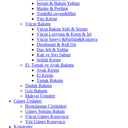
Serum & Bakım Yağları
Maske & Peeling
Tonik&Losyon&Mist
Yüz Kremi
Vücut Bakımı
Vücut Bakım Yağı & Serum
Vücut Losyonu & Krem & Jel
Vücut Spreyi &Parfüm&Kolonya
Deodorant & Roll On
Duş Jeli & Yağlar
Katı ve Sıvı Sabun
Selülit Kremi
El, Tırnak ve Ayak Bakımı
Ayak Kremi
El Kremi
Tırnak Bakımı
Dudak Bakımı
Göz Bakımı
Makyaj Ürünleri
Güneş Ürünleri
Bronzlaşma Çözümleri
Güneş Sonrası Bakım
Vücut Güneş Koruyucu
Yüz Güneş Koruyucu
Kolajenler