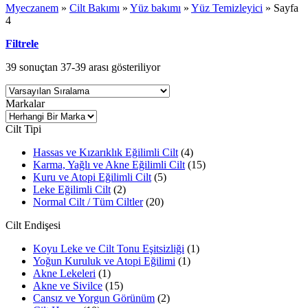
Myeczanem
»
Cilt Bakımı
»
Yüz bakımı
»
Yüz Temizleyici
»
Sayfa
4
Filtrele
39 sonuçtan 37-39 arası gösteriliyor
Markalar
Cilt Tipi
Hassas ve Kızarıklık Eğilimli Cilt
(4)
Karma, Yağlı ve Akne Eğilimli Cilt
(15)
Kuru ve Atopi Eğilimli Cilt
(5)
Leke Eğilimli Cilt
(2)
Normal Cilt / Tüm Ciltler
(20)
Cilt Endişesi
Koyu Leke ve Cilt Tonu Eşitsizliği
(1)
Yoğun Kuruluk ve Atopi Eğilimi
(1)
Akne Lekeleri
(1)
Akne ve Sivilce
(15)
Cansız ve Yorgun Görünüm
(2)