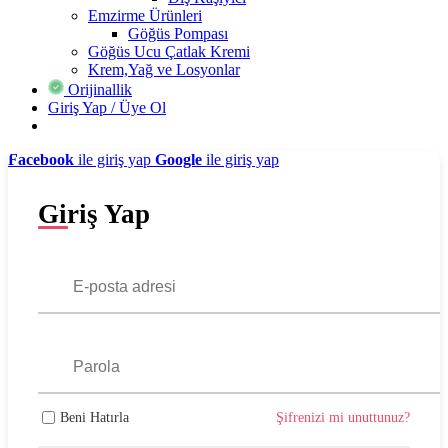
Emzirme Ürünleri
Göğüs Pompası
Göğüs Ucu Çatlak Kremi
Krem,Yağ ve Losyonlar
Orijinallik
Giriş Yap / Üye Ol
Facebook
ile giriş yap
Google
ile giriş yap
Giriş Yap
Beni Hatırla
Şifrenizi mi unuttunuz?