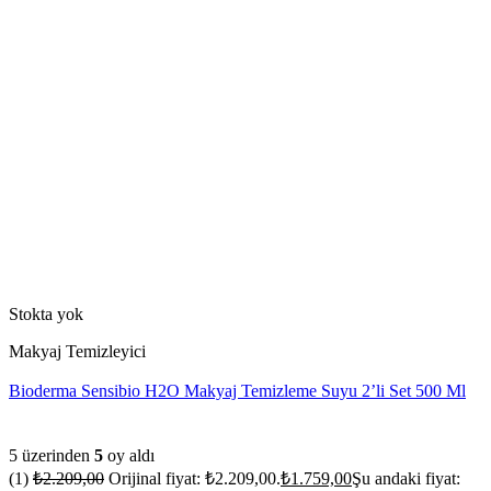
Stokta yok
Makyaj Temizleyici
Bioderma Sensibio H2O Makyaj Temizleme Suyu 2’li Set 500 Ml
5 üzerinden
5
oy aldı
(1)
₺
2.209,00
Orijinal fiyat: ₺2.209,00.
₺
1.759,00
Şu andaki fiyat: