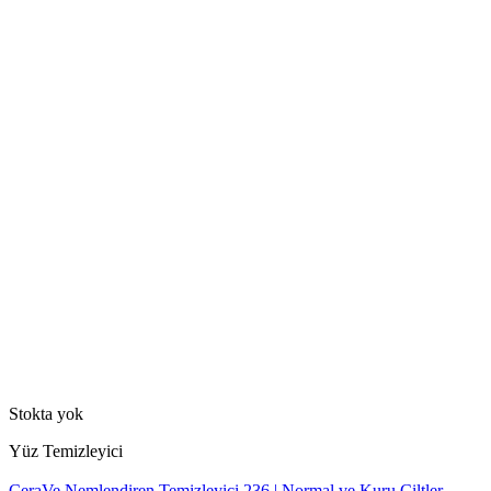
Stokta yok
Yüz Temizleyici
CeraVe Nemlendiren Temizleyici 236 | Normal ve Kuru Ciltler