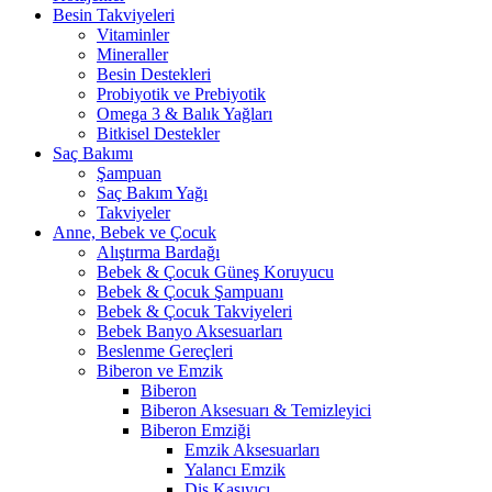
Besin Takviyeleri
Vitaminler
Mineraller
Besin Destekleri
Probiyotik ve Prebiyotik
Omega 3 & Balık Yağları
Bitkisel Destekler
Saç Bakımı
Şampuan
Saç Bakım Yağı
Takviyeler
Anne, Bebek ve Çocuk
Alıştırma Bardağı
Bebek & Çocuk Güneş Koruyucu
Bebek & Çocuk Şampuanı
Bebek & Çocuk Takviyeleri
Bebek Banyo Aksesuarları
Beslenme Gereçleri
Biberon ve Emzik
Biberon
Biberon Aksesuarı & Temizleyici
Biberon Emziği
Emzik Aksesuarları
Yalancı Emzik
Diş Kaşıyıcı