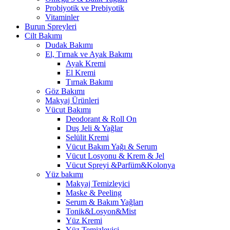
Probiyotik ve Prebiyotik
Vitaminler
Burun Spreyleri
Cilt Bakımı
Dudak Bakımı
El, Tırnak ve Ayak Bakımı
Ayak Kremi
El Kremi
Tırnak Bakımı
Göz Bakımı
Makyaj Ürünleri
Vücut Bakımı
Deodorant & Roll On
Duş Jeli & Yağlar
Selülit Kremi
Vücut Bakım Yağı & Serum
Vücut Losyonu & Krem & Jel
Vücut Spreyi &Parfüm&Kolonya
Yüz bakımı
Makyaj Temizleyici
Maske & Peeling
Serum & Bakım Yağları
Tonik&Losyon&Mist
Yüz Kremi
Yüz Temizleyici