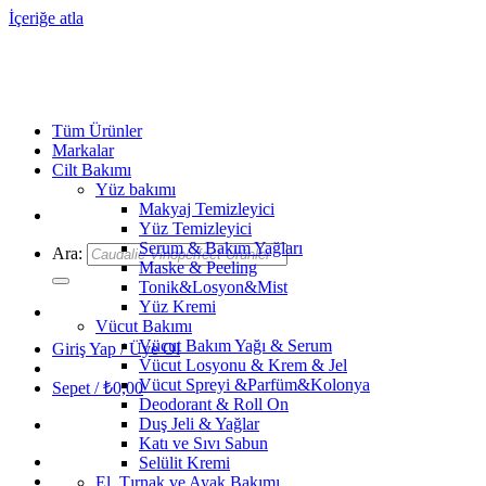
İçeriğe atla
Tüm Ürünler
Markalar
Cilt Bakımı
Yüz bakımı
Makyaj Temizleyici
Yüz Temizleyici
Serum & Bakım Yağları
Ara:
Maske & Peeling
Tonik&Losyon&Mist
Yüz Kremi
Vücut Bakımı
Vücut Bakım Yağı & Serum
Giriş Yap / Üye Ol
Vücut Losyonu & Krem & Jel
Vücut Spreyi &Parfüm&Kolonya
Sepet /
₺
0,00
Deodorant & Roll On
Duş Jeli & Yağlar
Katı ve Sıvı Sabun
Selülit Kremi
El, Tırnak ve Ayak Bakımı