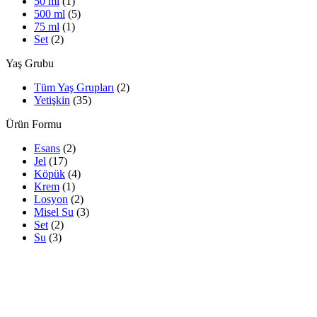
50 ml
(1)
500 ml
(5)
75 ml
(1)
Set
(2)
Yaş Grubu
Tüm Yaş Grupları
(2)
Yetişkin
(35)
Ürün Formu
Esans
(2)
Jel
(17)
Köpük
(4)
Krem
(1)
Losyon
(2)
Misel Su
(3)
Set
(2)
Su
(3)