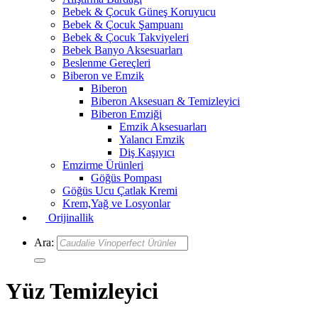
Bebek & Çocuk Güneş Koruyucu
Bebek & Çocuk Şampuanı
Bebek & Çocuk Takviyeleri
Bebek Banyo Aksesuarları
Beslenme Gereçleri
Biberon ve Emzik
Biberon
Biberon Aksesuarı & Temizleyici
Biberon Emziği
Emzik Aksesuarları
Yalancı Emzik
Diş Kaşıyıcı
Emzirme Ürünleri
Göğüs Pompası
Göğüs Ucu Çatlak Kremi
Krem,Yağ ve Losyonlar
Orijinallik
Ara:
Yüz Temizleyici