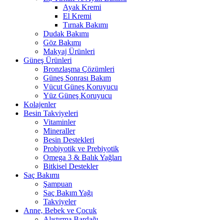
Ayak Kremi
El Kremi
Tırnak Bakımı
Dudak Bakımı
Göz Bakımı
Makyaj Ürünleri
Güneş Ürünleri
Bronzlaşma Çözümleri
Güneş Sonrası Bakım
Vücut Güneş Koruyucu
Yüz Güneş Koruyucu
Kolajenler
Besin Takviyeleri
Vitaminler
Mineraller
Besin Destekleri
Probiyotik ve Prebiyotik
Omega 3 & Balık Yağları
Bitkisel Destekler
Saç Bakımı
Şampuan
Saç Bakım Yağı
Takviyeler
Anne, Bebek ve Çocuk
Alıştırma Bardağı