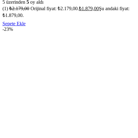
5 üzerinden
5
oy aldı
(1)
₺
2.179,00
Orijinal fiyat: ₺2.179,00.
₺
1.879,00
Şu andaki fiyat:
₺1.879,00.
Sepete Ekle
-23%