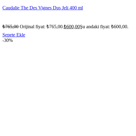
Caudalie The Des Vignes Duş Jeli 400 ml
₺
765,00
Orijinal fiyat: ₺765,00.
₺
600,00
Şu andaki fiyat: ₺600,00.
Sepete Ekle
-30%