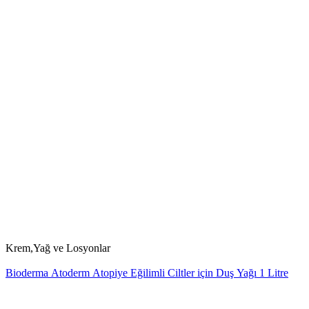
Krem,Yağ ve Losyonlar
Bioderma Atoderm Atopiye Eğilimli Ciltler için Duş Yağı 1 Litre