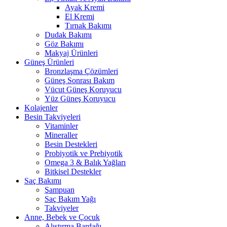
Ayak Kremi
El Kremi
Tırnak Bakımı
Dudak Bakımı
Göz Bakımı
Makyaj Ürünleri
Güneş Ürünleri
Bronzlaşma Çözümleri
Güneş Sonrası Bakım
Vücut Güneş Koruyucu
Yüz Güneş Koruyucu
Kolajenler
Besin Takviyeleri
Vitaminler
Mineraller
Besin Destekleri
Probiyotik ve Prebiyotik
Omega 3 & Balık Yağları
Bitkisel Destekler
Saç Bakımı
Şampuan
Saç Bakım Yağı
Takviyeler
Anne, Bebek ve Çocuk
Alıştırma Bardağı