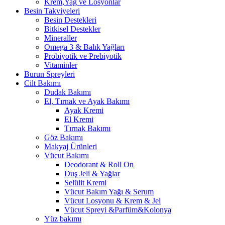
Krem,Yağ ve Losyonlar
Besin Takviyeleri
Besin Destekleri
Bitkisel Destekler
Mineraller
Omega 3 & Balık Yağları
Probiyotik ve Prebiyotik
Vitaminler
Burun Spreyleri
Cilt Bakımı
Dudak Bakımı
El, Tırnak ve Ayak Bakımı
Ayak Kremi
El Kremi
Tırnak Bakımı
Göz Bakımı
Makyaj Ürünleri
Vücut Bakımı
Deodorant & Roll On
Duş Jeli & Yağlar
Selülit Kremi
Vücut Bakım Yağı & Serum
Vücut Losyonu & Krem & Jel
Vücut Spreyi &Parfüm&Kolonya
Yüz bakımı