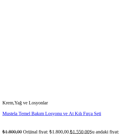
Krem,Yağ ve Losyonlar
Mustela Temel Bakım Losyonu ve At Kılı Fırça Seti
₺
1.800,00
Orijinal fiyat: ₺1.800,00.
₺
1.550,00
Şu andaki fiyat: