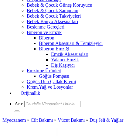
Bebek & Çocuk Güneş Koruyucu
Bebek & Çocuk Şampuanı
Bebek & Çocuk Takviyeleri
Bebek Banyo Aksesuarları
Beslenme Gereçleri
Biberon ve Emzik
Biberon
Biberon Aksesuarı & Temizleyici
Biberon Emziği
Emzik Aksesuarları
Yalancı Emzik
Diş Kaşıyıcı
Emzirme Ürünleri
Göğüs Pompası
Göğüs Ucu Çatlak Kremi
Krem,Yağ ve Losyonlar
Orijinallik
Ara:
Myeczanem
»
Cilt Bakımı
»
Vücut Bakımı
»
Duş Jeli & Yağlar