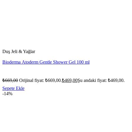
Duş Jeli & Yağlar
Bioderma Atoderm Gentle Shower Gel 100 ml
₺
669,00
Orijinal fiyat: ₺669,00.
₺
469,00
Şu andaki fiyat: ₺469,00.
Sepete Ekle
-14%