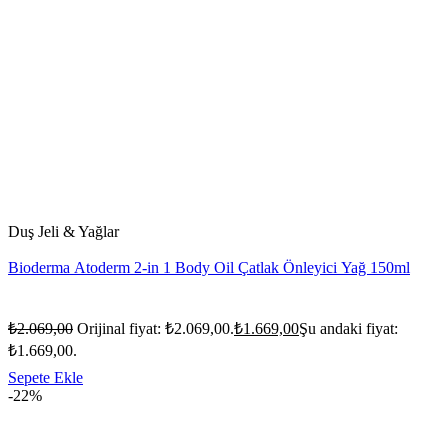
Duş Jeli & Yağlar
Bioderma Atoderm 2-in 1 Body Oil Çatlak Önleyici Yağ 150ml
₺
2.069,00
Orijinal fiyat: ₺2.069,00.
₺
1.669,00
Şu andaki fiyat:
₺1.669,00.
Sepete Ekle
-22%