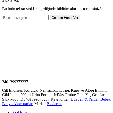
Stokta yok
Bu ürün tekrar stoklara girdiğinde bildirim almak ister misiniz?
Gelince Haber Ver
3401399373237
Cilt Endişesi: Kuruluk, Nemsizlik
Cilt Tipi: Kuru ve Atopi Eğilimli
Cilt
Hacim: 200 ml
Ürün Formu: Jel
Yaş Grubu: Tüm Yaş Grupları
Stok kodu:
D3401399373237
Kategoriler:
Duş Jeli & Yağlar
,
Bebek
Banyo Aksesuarları
Marka:
Bioderma
Açıklama