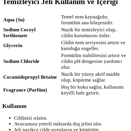
Temizleyici Jeli Kullanım ve İçeriği
Temel nem kaynağıdır,
Aqua (Su)
formülün ana bileşenidir.
Sodium Cocoyl
Nazik bir temizleyici olup,
Isethionate
cildin kurumasını önler.
Cildin nem seviyesini artırır ve
Glycerin
kuruluğu engeller.
Formülün stabilitesini artırır ve
Sodium Chloride
cildin pH dengesine yardımcı
olur.
Nazik bir yüzey aktif madde
Cocamidopropyl Betaine
olup, köpürme sağlar.
Hoş bir koku sağlar, kullanımı
Fragrance (Parfüm)
keyifli hale getirir.
Kullanım
Cildinizi ıslatın.
Avucunuza yeterli miktarda duş jelini alın.
Jeli nazikçe cilde uygulayın ve köpürtün.