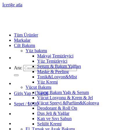
İçeriğe atla
Tüm Ürünler
Markalar
Cilt Bakımı
Yüz bakımı
Makyaj Temizleyici
Yüz Temizleyici
Serum & Bakım Yağları
Ara:
Maske & Peeling
Tonik&Losyon&Mist
Yüz Kremi
Vücut Bakımı
Vücut Bakım Yağı & Serum
Giriş Yap / Üye Ol
Vücut Losyonu & Krem & Jel
Vücut Spreyi &Parfüm&Kolonya
Sepet /
₺
0,00
Deodorant & Roll On
Duş Jeli & Yağlar
Katı ve Sıvı Sabun
Selülit Kremi
El, Tırnak ve Ayak Bakımı