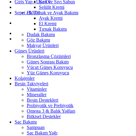
Giriş Yap / Üye Ol
Katı ve Sıvı Sabun
Selülit Kremi
Sepet /
El, Tırnak ve Ayak Bakımı
₺
0,00
Ayak Kremi
El Kremi
Tırnak Bakımı
Dudak Bakımı
Göz Bakımı
Makyaj Ürünleri
Güneş Ürünleri
Bronzlaşma Çözümleri
Güneş Sonrası Bakım
Vücut Güneş Koruyucu
Yüz Güneş Koruyucu
Kolajenler
Besin Takviyeleri
Vitaminler
Mineraller
Besin Destekleri
Probiyotik ve Prebiyotik
Omega 3 & Balık Yağları
Bitkisel Destekler
Saç Bakımı
Şampuan
Saç Bakım Yağı