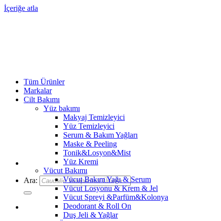
İçeriğe atla
Tüm Ürünler
Markalar
Cilt Bakımı
Yüz bakımı
Makyaj Temizleyici
Yüz Temizleyici
Serum & Bakım Yağları
Maske & Peeling
Tonik&Losyon&Mist
Yüz Kremi
Vücut Bakımı
Vücut Bakım Yağı & Serum
Ara:
Vücut Losyonu & Krem & Jel
Vücut Spreyi &Parfüm&Kolonya
Deodorant & Roll On
Duş Jeli & Yağlar