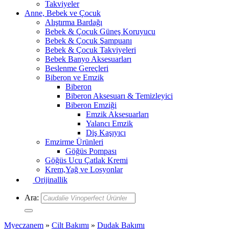
Takviyeler
Anne, Bebek ve Çocuk
Alıştırma Bardağı
Bebek & Çocuk Güneş Koruyucu
Bebek & Çocuk Şampuanı
Bebek & Çocuk Takviyeleri
Bebek Banyo Aksesuarları
Beslenme Gereçleri
Biberon ve Emzik
Biberon
Biberon Aksesuarı & Temizleyici
Biberon Emziği
Emzik Aksesuarları
Yalancı Emzik
Diş Kaşıyıcı
Emzirme Ürünleri
Göğüs Pompası
Göğüs Ucu Çatlak Kremi
Krem,Yağ ve Losyonlar
Orijinallik
Ara:
Myeczanem
»
Cilt Bakımı
»
Dudak Bakımı