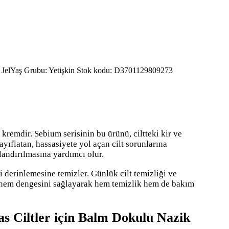
Jel
Yaş Grubu: Yetişkin
Stok kodu:
D3701129809273
kremdir. Sebium serisinin bu ürünü, ciltteki kir ve
ayıflatan, hassasiyete yol açan cilt sorunlarına
ılandırılmasına yardımcı olur.
i derinlemesine temizler. Günlük cilt temizliği ve
n nem dengesini sağlayarak hem temizlik hem de bakım
s Ciltler için Balm Dokulu Nazik