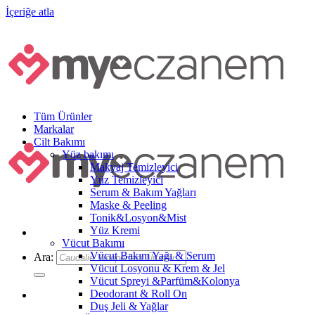
İçeriğe atla
Tüm Ürünler
Markalar
Cilt Bakımı
Yüz bakımı
Makyaj Temizleyici
Yüz Temizleyici
Serum & Bakım Yağları
Maske & Peeling
Tonik&Losyon&Mist
Yüz Kremi
Vücut Bakımı
Vücut Bakım Yağı & Serum
Ara:
Vücut Losyonu & Krem & Jel
Vücut Spreyi &Parfüm&Kolonya
Deodorant & Roll On
Duş Jeli & Yağlar