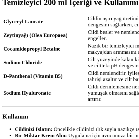
Temizleyici 200 ml İçeriği ve Kullanımı
Cildin aşırı yağ üretim
Glyceryl Laurate
dengesini sağlarken, cil
Cildi besler ve nemlend
Zeytinyağı (Olea Europaea)
engeller.
Nazik bir temizleyici m
Cocamidopropyl Betaine
makyajdan arınmasını s
Cilt yüzeyinde kalan kir
Sodium Chloride
ve ciltteki pH dengesin
Cildi nemlendirir, iyileşt
D-Panthenol (Vitamin B5)
tahrişi azaltır ve cilt b
Cildi derinlemesine nem
Sodium Hyaluronate
yumuşak olmasını sağla
artırır.
Kullanım
Cildinizi Islatın:
Öncelikle cildinizi ılık suyla nazikçe ıs
Bir Miktar Krem Alın:
Uygulama için avucunuza bir mi