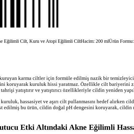
e Eğilimli Cilt, Kuru ve Atopi Eğilimli Cilt
Hacim: 200 ml
Ürün Formu: 
ruyan karma ciltler için formüle edilmiş nazik bir temizleyici 
ni koruyarak kuruluk hissi yaratmaz. Özellikle cilt bariyerini z
ahrişi yatıştırır ve yatıştırıcı özellikleriyle cildin yeniden yap
ruluk, hassasiyet ve aşırı cilt pullanmasını hedef alırken cild
t edilmiş bu ürün, cildin doğal pH dengesini koruyarak, cildi
cu Etki Altındaki Akne Eğilimli Hassa