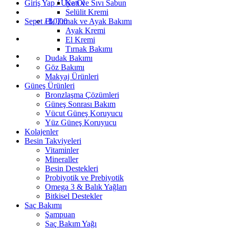
Giriş Yap / Üye Ol
Katı ve Sıvı Sabun
Selülit Kremi
Sepet /
El, Tırnak ve Ayak Bakımı
₺
0,00
Ayak Kremi
El Kremi
Tırnak Bakımı
Dudak Bakımı
Göz Bakımı
Makyaj Ürünleri
Güneş Ürünleri
Bronzlaşma Çözümleri
Güneş Sonrası Bakım
Vücut Güneş Koruyucu
Yüz Güneş Koruyucu
Kolajenler
Besin Takviyeleri
Vitaminler
Mineraller
Besin Destekleri
Probiyotik ve Prebiyotik
Omega 3 & Balık Yağları
Bitkisel Destekler
Saç Bakımı
Şampuan
Saç Bakım Yağı