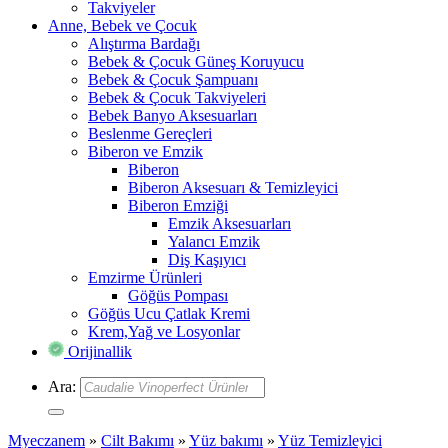
Takviyeler
Anne, Bebek ve Çocuk
Alıştırma Bardağı
Bebek & Çocuk Güneş Koruyucu
Bebek & Çocuk Şampuanı
Bebek & Çocuk Takviyeleri
Bebek Banyo Aksesuarları
Beslenme Gereçleri
Biberon ve Emzik
Biberon
Biberon Aksesuarı & Temizleyici
Biberon Emziği
Emzik Aksesuarları
Yalancı Emzik
Diş Kaşıyıcı
Emzirme Ürünleri
Göğüs Pompası
Göğüs Ucu Çatlak Kremi
Krem,Yağ ve Losyonlar
Orijinallik
Ara:
Myeczanem
»
Cilt Bakımı
»
Yüz bakımı
»
Yüz Temizleyici