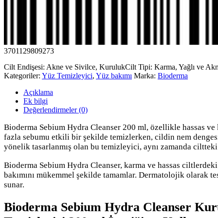
3701129809273
Cilt Endişesi: Akne ve Sivilce, Kuruluk
Cilt Tipi: Karma, Yağlı ve Akn
Kategoriler:
Yüz Temizleyici
,
Yüz bakımı
Marka:
Bioderma
Açıklama
Ek bilgi
Değerlendirmeler (0)
Bioderma Sebium Hydra Cleanser 200 ml, özellikle hassas ve ku
fazla sebumu etkili bir şekilde temizlerken, cildin nem dengesi
yönelik tasarlanmış olan bu temizleyici, aynı zamanda ciltteki t
Bioderma Sebium Hydra Cleanser, karma ve hassas ciltlerdeki ku
bakımını mükemmel şekilde tamamlar. Dermatolojik olarak tes
sunar.
Bioderma Sebium Hydra Cleanser Kurutu