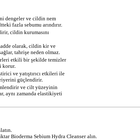
ini dengeler ve cildin nem
tteki fazla sebumu arındırır.
irir, cildin kurumasını
adde olarak, cildin kir ve
ağlar, tahrişe neden olmaz.
leri etkili bir şekilde temizler
i korur.
irici ve yatıştırıcı etkileri ile
ariyerini güçlendirir.
lendirir ve cilt yüzeyinin
r, aynı zamanda elastikiyeti
latın.
ktar Bioderma Sebium Hydra Cleanser alın.