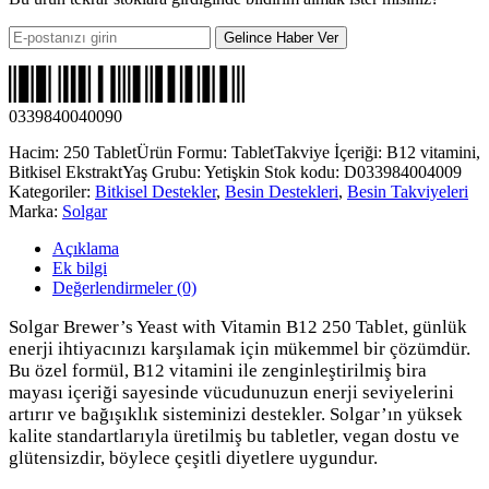
Gelince Haber Ver
0339840040090
Hacim: 250 Tablet
Ürün Formu: Tablet
Takviye İçeriği: B12 vitamini,
Bitkisel Ekstrakt
Yaş Grubu: Yetişkin
Stok kodu:
D033984004009
Kategoriler:
Bitkisel Destekler
,
Besin Destekleri
,
Besin Takviyeleri
Marka:
Solgar
Açıklama
Ek bilgi
Değerlendirmeler (0)
Solgar Brewer’s Yeast with Vitamin B12 250 Tablet, günlük
enerji ihtiyacınızı karşılamak için mükemmel bir çözümdür.
Bu özel formül, B12 vitamini ile zenginleştirilmiş bira
mayası içeriği sayesinde vücudunuzun enerji seviyelerini
artırır ve bağışıklık sisteminizi destekler. Solgar’ın yüksek
kalite standartlarıyla üretilmiş bu tabletler, vegan dostu ve
glütensizdir, böylece çeşitli diyetlere uygundur.