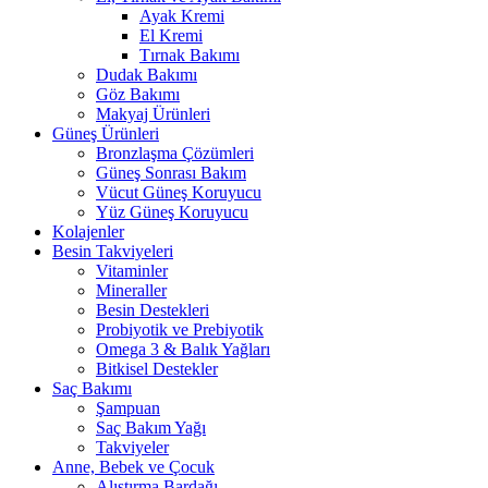
Ayak Kremi
El Kremi
Tırnak Bakımı
Dudak Bakımı
Göz Bakımı
Makyaj Ürünleri
Güneş Ürünleri
Bronzlaşma Çözümleri
Güneş Sonrası Bakım
Vücut Güneş Koruyucu
Yüz Güneş Koruyucu
Kolajenler
Besin Takviyeleri
Vitaminler
Mineraller
Besin Destekleri
Probiyotik ve Prebiyotik
Omega 3 & Balık Yağları
Bitkisel Destekler
Saç Bakımı
Şampuan
Saç Bakım Yağı
Takviyeler
Anne, Bebek ve Çocuk
Alıştırma Bardağı