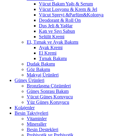
Vücut Bakım Yağı & Serum
Vücut Losyonu & Krem & Jel
Vücut Spreyi &Parfüm&Kolonya
Deodorant & Roll On
Duş Jeli & Yağlar
Katı ve Sıvı Sabun
Selülit Kremi
El, Tırnak ve Ayak Bakımı
Ayak Kremi
El Kremi
Tırnak Bakımı
Dudak Bakımı
Göz Bakımı
Makyaj Ürünleri
Güneş Ürünleri
Bronzlaşma Çözümleri
Güneş Sonrası Bakım
Vücut Güneş Koruyucu
Yüz Güneş Koruyucu
Kolajenler
Besin Takviyeleri
Vitaminler
Mineraller
Besin Destekleri
Probiyotik ve Prebiyotik