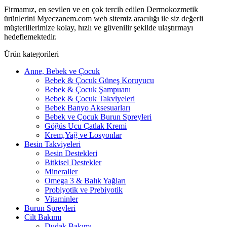
Firmamız, en sevilen ve en çok tercih edilen Dermokozmetik
ürünlerini Myeczanem.com web sitemiz aracılığı ile siz değerli
müşterilierimize kolay, hızlı ve güvenilir şekilde ulaştırmayı
hedeflemektedir.
Ürün kategorileri
Anne, Bebek ve Çocuk
Bebek & Çocuk Güneş Koruyucu
Bebek & Çocuk Şampuanı
Bebek & Çocuk Takviyeleri
Bebek Banyo Aksesuarları
Bebek ve Çocuk Burun Spreyleri
Göğüs Ucu Çatlak Kremi
Krem,Yağ ve Losyonlar
Besin Takviyeleri
Besin Destekleri
Bitkisel Destekler
Mineraller
Omega 3 & Balık Yağları
Probiyotik ve Prebiyotik
Vitaminler
Burun Spreyleri
Cilt Bakımı
Dudak Bakımı