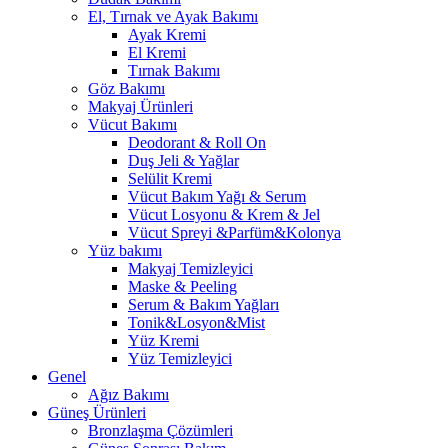
El, Tırnak ve Ayak Bakımı
Ayak Kremi
El Kremi
Tırnak Bakımı
Göz Bakımı
Makyaj Ürünleri
Vücut Bakımı
Deodorant & Roll On
Duş Jeli & Yağlar
Selülit Kremi
Vücut Bakım Yağı & Serum
Vücut Losyonu & Krem & Jel
Vücut Spreyi &Parfüm&Kolonya
Yüz bakımı
Makyaj Temizleyici
Maske & Peeling
Serum & Bakım Yağları
Tonik&Losyon&Mist
Yüz Kremi
Yüz Temizleyici
Genel
Ağız Bakımı
Güneş Ürünleri
Bronzlaşma Çözümleri