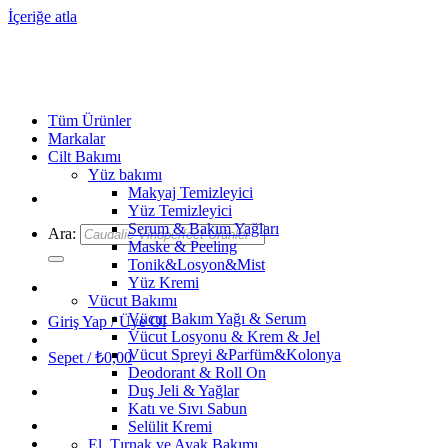
İçeriğe atla
Tüm Ürünler
Markalar
Cilt Bakımı
Yüz bakımı
Makyaj Temizleyici
Yüz Temizleyici
Serum & Bakım Yağları
Ara:
Maske & Peeling
Tonik&Losyon&Mist
Yüz Kremi
Vücut Bakımı
Vücut Bakım Yağı & Serum
Giriş Yap / Üye Ol
Vücut Losyonu & Krem & Jel
Vücut Spreyi &Parfüm&Kolonya
Sepet /
₺
0,00
Deodorant & Roll On
Duş Jeli & Yağlar
Katı ve Sıvı Sabun
Selülit Kremi
El, Tırnak ve Ayak Bakımı