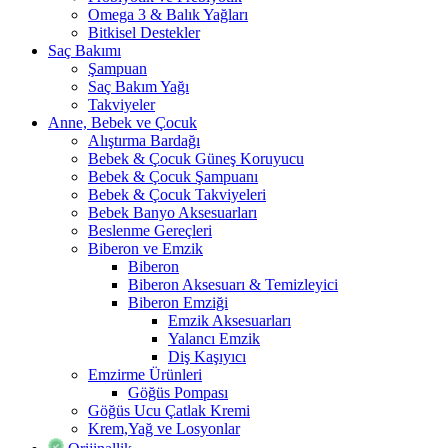
Omega 3 & Balık Yağları
Bitkisel Destekler
Saç Bakımı
Şampuan
Saç Bakım Yağı
Takviyeler
Anne, Bebek ve Çocuk
Alıştırma Bardağı
Bebek & Çocuk Güneş Koruyucu
Bebek & Çocuk Şampuanı
Bebek & Çocuk Takviyeleri
Bebek Banyo Aksesuarları
Beslenme Gereçleri
Biberon ve Emzik
Biberon
Biberon Aksesuarı & Temizleyici
Biberon Emziği
Emzik Aksesuarları
Yalancı Emzik
Diş Kaşıyıcı
Emzirme Ürünleri
Göğüs Pompası
Göğüs Ucu Çatlak Kremi
Krem,Yağ ve Losyonlar