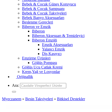
Bebek & Çocuk Güneş Koruyucu
Bebek & Çocuk Şampuanı
Bebek & Çocuk Takviyeleri
Bebek Banyo Aksesuarları
Beslenme Gereçleri
Biberon ve Emzik
Biberon
Biberon Aksesuarı & Temizleyici
Biberon Emziği
Emzik Aksesuarları
Yalancı Emzik
Diş Kaşıyıcı
Emzirme Ürünleri
Göğüs Pompası
Göğüs Ucu Çatlak Kremi
Krem,Yağ ve Losyonlar
Orijinallik
Ara:
Myeczanem
»
Besin Takviyeleri
»
Bitkisel Destekler