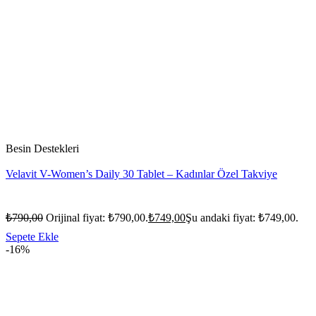
Besin Destekleri
Velavit V-Women’s Daily 30 Tablet – Kadınlar Özel Takviye
₺
790,00
Orijinal fiyat: ₺790,00.
₺
749,00
Şu andaki fiyat: ₺749,00.
Sepete Ekle
-16%