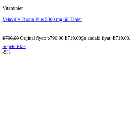
Vitaminler
Velavit V-Biotin Plus 5000 mg 60 Tablet
₺
790,00
Orijinal fiyat: ₺790,00.
₺
719,00
Şu andaki fiyat: ₺719,00.
Sepete Ekle
-5%