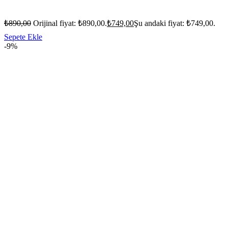
₺
890,00
Orijinal fiyat: ₺890,00.
₺
749,00
Şu andaki fiyat: ₺749,00.
Sepete Ekle
-9%