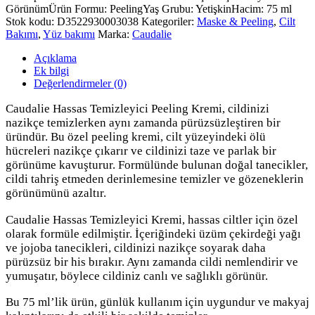
Görünüm
Ürün Formu: Peeling
Yaş Grubu: Yetişkin
Hacim: 75 ml
Stok kodu:
D3522930003038
Kategoriler:
Maske & Peeling
,
Cilt
Bakımı
,
Yüz bakımı
Marka:
Caudalie
Açıklama
Ek bilgi
Değerlendirmeler (0)
Caudalie Hassas Temizleyici Peeling Kremi, cildinizi
nazikçe temizlerken aynı zamanda pürüzsüzleştiren bir
üründür. Bu özel peeling kremi, cilt yüzeyindeki ölü
hücreleri nazikçe çıkarır ve cildinizi taze ve parlak bir
görünüme kavuşturur. Formülünde bulunan doğal tanecikler,
cildi tahriş etmeden derinlemesine temizler ve gözeneklerin
görünümünü azaltır.
Caudalie Hassas Temizleyici Kremi, hassas ciltler için özel
olarak formüle edilmiştir. İçeriğindeki üzüm çekirdeği yağı
ve jojoba tanecikleri, cildinizi nazikçe soyarak daha
pürüzsüz bir his bırakır. Aynı zamanda cildi nemlendirir ve
yumuşatır, böylece cildiniz canlı ve sağlıklı görünür.
Bu 75 ml’lik ürün, günlük kullanım için uygundur ve makyaj