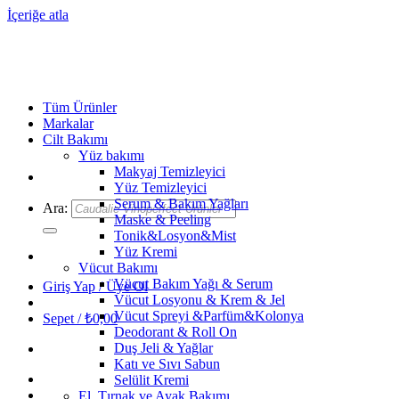
İçeriğe atla
Tüm Ürünler
Markalar
Cilt Bakımı
Yüz bakımı
Makyaj Temizleyici
Yüz Temizleyici
Serum & Bakım Yağları
Ara:
Maske & Peeling
Tonik&Losyon&Mist
Yüz Kremi
Vücut Bakımı
Vücut Bakım Yağı & Serum
Giriş Yap / Üye Ol
Vücut Losyonu & Krem & Jel
Vücut Spreyi &Parfüm&Kolonya
Sepet /
₺
0,00
Deodorant & Roll On
Duş Jeli & Yağlar
Katı ve Sıvı Sabun
Selülit Kremi
El, Tırnak ve Ayak Bakımı