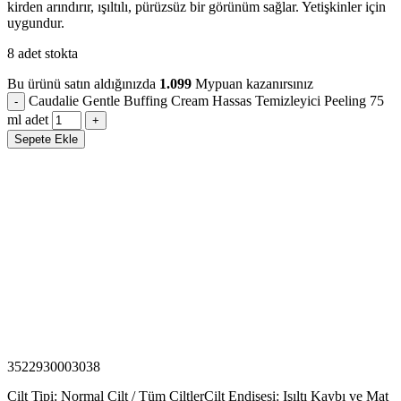
kirden arındırır, ışıltılı, pürüzsüz bir görünüm sağlar. Yetişkinler için
uygundur.
8 adet stokta
Bu ürünü satın aldığınızda
1.099
Mypuan kazanırsınız
Caudalie Gentle Buffing Cream Hassas Temizleyici Peeling 75
ml adet
Sepete Ekle
3522930003038
Cilt Tipi: Normal Cilt / Tüm Ciltler
Cilt Endişesi: Işıltı Kaybı ve Mat