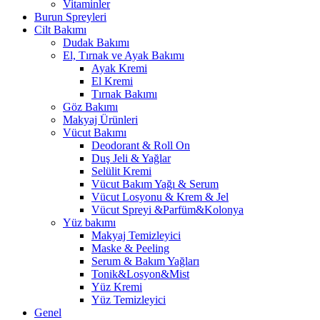
Vitaminler
Burun Spreyleri
Cilt Bakımı
Dudak Bakımı
El, Tırnak ve Ayak Bakımı
Ayak Kremi
El Kremi
Tırnak Bakımı
Göz Bakımı
Makyaj Ürünleri
Vücut Bakımı
Deodorant & Roll On
Duş Jeli & Yağlar
Selülit Kremi
Vücut Bakım Yağı & Serum
Vücut Losyonu & Krem & Jel
Vücut Spreyi &Parfüm&Kolonya
Yüz bakımı
Makyaj Temizleyici
Maske & Peeling
Serum & Bakım Yağları
Tonik&Losyon&Mist
Yüz Kremi
Yüz Temizleyici
Genel