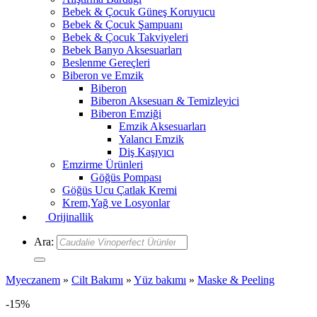
Bebek & Çocuk Güneş Koruyucu
Bebek & Çocuk Şampuanı
Bebek & Çocuk Takviyeleri
Bebek Banyo Aksesuarları
Beslenme Gereçleri
Biberon ve Emzik
Biberon
Biberon Aksesuarı & Temizleyici
Biberon Emziği
Emzik Aksesuarları
Yalancı Emzik
Diş Kaşıyıcı
Emzirme Ürünleri
Göğüs Pompası
Göğüs Ucu Çatlak Kremi
Krem,Yağ ve Losyonlar
Orijinallik
Ara:
Myeczanem
»
Cilt Bakımı
»
Yüz bakımı
»
Maske & Peeling
-15%