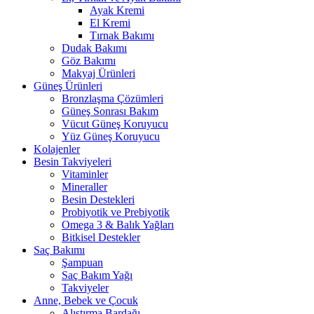
Ayak Kremi
El Kremi
Tırnak Bakımı
Dudak Bakımı
Göz Bakımı
Makyaj Ürünleri
Güneş Ürünleri
Bronzlaşma Çözümleri
Güneş Sonrası Bakım
Vücut Güneş Koruyucu
Yüz Güneş Koruyucu
Kolajenler
Besin Takviyeleri
Vitaminler
Mineraller
Besin Destekleri
Probiyotik ve Prebiyotik
Omega 3 & Balık Yağları
Bitkisel Destekler
Saç Bakımı
Şampuan
Saç Bakım Yağı
Takviyeler
Anne, Bebek ve Çocuk
Alıştırma Bardağı