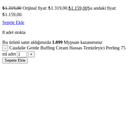
₺
1.319,00
Orijinal fiyat: ₺1.319,00.
₺
1.159,00
Şu andaki fiyat:
₺1.159,00.
Sepete Ekle
8 adet stokta
Bu ürünü satın aldığınızda
1.099
Mypuan kazanırsınız
Caudalie Gentle Buffing Cream Hassas Temizleyici Peeling 75
ml adet
Sepete Ekle