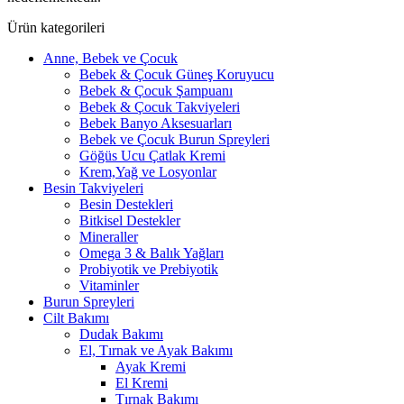
Ürün kategorileri
Anne, Bebek ve Çocuk
Bebek & Çocuk Güneş Koruyucu
Bebek & Çocuk Şampuanı
Bebek & Çocuk Takviyeleri
Bebek Banyo Aksesuarları
Bebek ve Çocuk Burun Spreyleri
Göğüs Ucu Çatlak Kremi
Krem,Yağ ve Losyonlar
Besin Takviyeleri
Besin Destekleri
Bitkisel Destekler
Mineraller
Omega 3 & Balık Yağları
Probiyotik ve Prebiyotik
Vitaminler
Burun Spreyleri
Cilt Bakımı
Dudak Bakımı
El, Tırnak ve Ayak Bakımı
Ayak Kremi
El Kremi
Tırnak Bakımı