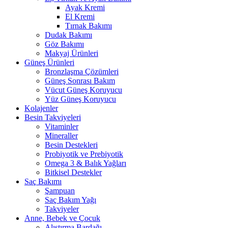
Ayak Kremi
El Kremi
Tırnak Bakımı
Dudak Bakımı
Göz Bakımı
Makyaj Ürünleri
Güneş Ürünleri
Bronzlaşma Çözümleri
Güneş Sonrası Bakım
Vücut Güneş Koruyucu
Yüz Güneş Koruyucu
Kolajenler
Besin Takviyeleri
Vitaminler
Mineraller
Besin Destekleri
Probiyotik ve Prebiyotik
Omega 3 & Balık Yağları
Bitkisel Destekler
Saç Bakımı
Şampuan
Saç Bakım Yağı
Takviyeler
Anne, Bebek ve Çocuk
Alıştırma Bardağı