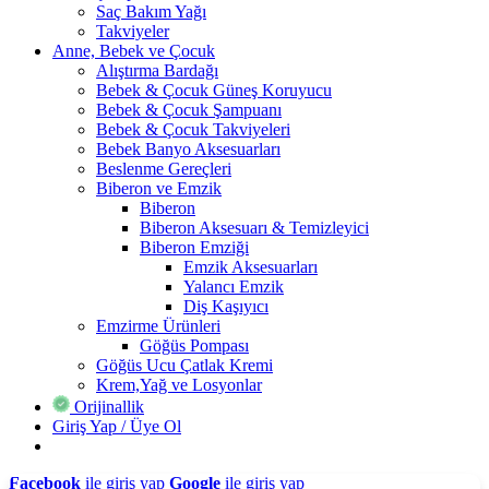
Saç Bakım Yağı
Takviyeler
Anne, Bebek ve Çocuk
Alıştırma Bardağı
Bebek & Çocuk Güneş Koruyucu
Bebek & Çocuk Şampuanı
Bebek & Çocuk Takviyeleri
Bebek Banyo Aksesuarları
Beslenme Gereçleri
Biberon ve Emzik
Biberon
Biberon Aksesuarı & Temizleyici
Biberon Emziği
Emzik Aksesuarları
Yalancı Emzik
Diş Kaşıyıcı
Emzirme Ürünleri
Göğüs Pompası
Göğüs Ucu Çatlak Kremi
Krem,Yağ ve Losyonlar
Orijinallik
Giriş Yap / Üye Ol
Facebook
ile giriş yap
Google
ile giriş yap