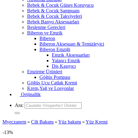
Bebek & Çocuk Güneş Koruyucu
Bebek & Çocuk Şampuanı
Bebek & Çocuk Takviyeleri
Bebek Banyo Aksesuarları
Beslenme Gereçleri
Biberon ve Emzik
Biberon
Biberon Aksesuarı & Temizleyici
Biberon Emziği
Emzik Aksesuarları
Yalancı Emzik
Diş Kaşıyıcı
Emzirme Ürünleri
Göğüs Pompası
Göğüs Ucu Çatlak Kremi
Krem,Yağ ve Losyonlar
Orijinallik
Ara:
Myeczanem
»
Cilt Bakımı
»
Yüz bakımı
»
Yüz Kremi
-13%