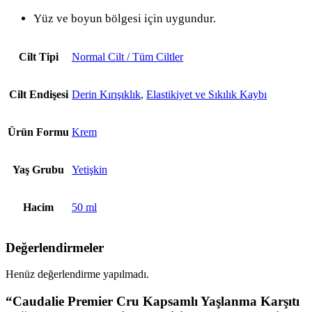
Yüz ve boyun bölgesi için uygundur.
Cilt Tipi
Normal Cilt / Tüm Ciltler
Cilt Endişesi
Derin Kırışıklık
,
Elastikiyet ve Sıkılık Kaybı
Ürün Formu
Krem
Yaş Grubu
Yetişkin
Hacim
50 ml
Değerlendirmeler
Henüz değerlendirme yapılmadı.
“Caudalie Premier Cru Kapsamlı Yaşlanma Karşıtı