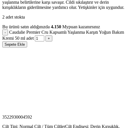
yaşlanma belirtilerine karşı savaşır. Cildi sıkılaştırır ve derin
kırışıklıkların giderilmesine yardımcı olur. Yetişkinler için uygundur.
2 adet stokta
Bu ürünü satın aldığınızda
4.150
Mypuan kazanırsınız
Caudalie Premier Cru Kapsamlı Yaşlanma Karşıtı Yoğun Bakım
Kremi 50 ml adet
Sepete Ekle
3522930004592
Cilt Tipi: Normal Cilt / Tüm Ciltler
Cilt Endişesi: Derin Kırışıklık,