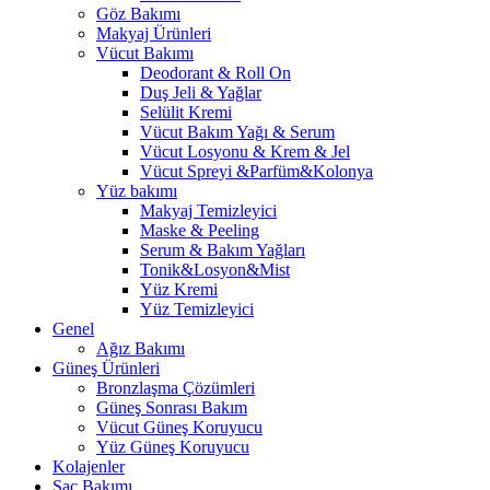
Göz Bakımı
Makyaj Ürünleri
Vücut Bakımı
Deodorant & Roll On
Duş Jeli & Yağlar
Selülit Kremi
Vücut Bakım Yağı & Serum
Vücut Losyonu & Krem & Jel
Vücut Spreyi &Parfüm&Kolonya
Yüz bakımı
Makyaj Temizleyici
Maske & Peeling
Serum & Bakım Yağları
Tonik&Losyon&Mist
Yüz Kremi
Yüz Temizleyici
Genel
Ağız Bakımı
Güneş Ürünleri
Bronzlaşma Çözümleri
Güneş Sonrası Bakım
Vücut Güneş Koruyucu
Yüz Güneş Koruyucu
Kolajenler
Saç Bakımı