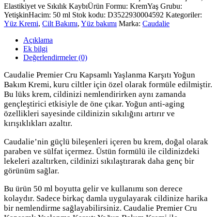
Elastikiyet ve Sıkılık Kaybı
Ürün Formu: Krem
Yaş Grubu:
Yetişkin
Hacim: 50 ml
Stok kodu:
D3522930004592
Kategoriler:
Yüz Kremi
,
Cilt Bakımı
,
Yüz bakımı
Marka:
Caudalie
Açıklama
Ek bilgi
Değerlendirmeler (0)
Caudalie Premier Cru Kapsamlı Yaşlanma Karşıtı Yoğun
Bakım Kremi, kuru ciltler için özel olarak formüle edilmiştir.
Bu lüks krem, cildinizi nemlendirirken aynı zamanda
gençleştirici etkisiyle de öne çıkar. Yoğun anti-aging
özellikleri sayesinde cildinizin sıkılığını artırır ve
kırışıklıkları azaltır.
Caudalie’nin güçlü bileşenleri içeren bu krem, doğal olarak
paraben ve sülfat içermez. Üstün formülü ile cildinizdeki
lekeleri azaltırken, cildinizi sıkılaştırarak daha genç bir
görünüm sağlar.
Bu ürün 50 ml boyutta gelir ve kullanımı son derece
kolaydır. Sadece birkaç damla uygulayarak cildinize harika
bir nemlendirme sağlayabilirsiniz. Caudalie Premier Cru