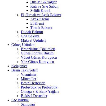
Duş Jeli & Yağlar
Katı ve Sıvı Sabun
Selülit Kremi
El, Tırnak ve Ayak Bakımı
Ayak Kremi
El Kremi
Tırnak Bakımı
Dudak Bakımı
Göz Bakımı
Makyaj Ürünleri
Güneş Ürünleri
Bronzlaşma Çözümleri
Güneş Sonrası Bakım
Vücut Güneş Koruyucu
Yüz Güneş Koruyucu
Kolajenler
Besin Takviyeleri
Vitaminler
Mineraller
Besin Destekleri
Probiyotik ve Prebiyotik
Omega 3 & Balık Yağları
Bitkisel Destekler
Saç Bakımı
Şampuan