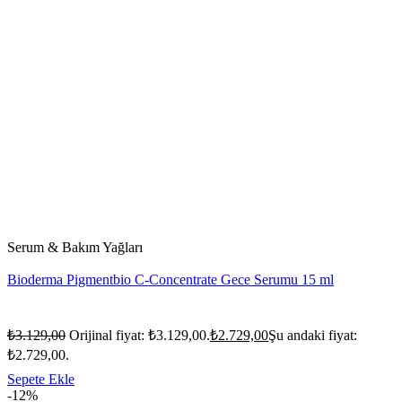
Serum & Bakım Yağları
Bioderma Pigmentbio C-Concentrate Gece Serumu 15 ml
₺
3.129,00
Orijinal fiyat: ₺3.129,00.
₺
2.729,00
Şu andaki fiyat:
₺2.729,00.
Sepete Ekle
-12%