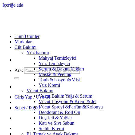
İçeriğe atla
Tüm Ürünler
Markalar
Cilt Bakımı
Yüz bakımı
Makyaj Temizleyici
Yüz Temizleyici
Serum & Bakım Yağları
Ara:
Maske & Peeling
Tonik&Losyon&Mist
Yüz Kremi
Vücut Bakımı
Vücut Bakım Yağı & Serum
Giriş Yap / Üye Ol
Vücut Losyonu & Krem & Jel
Vücut Spreyi &Parfüm&Kolonya
Sepet /
₺
0,00
Deodorant & Roll On
Duş Jeli & Yağlar
Katı ve Sıvı Sabun
Selülit Kremi
El, Tırnak ve Ayak Bakımı