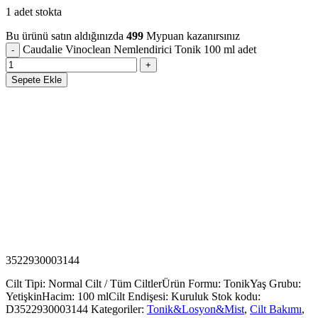
1 adet stokta
Bu ürünü satın aldığınızda
499
Mypuan kazanırsınız
Caudalie Vinoclean Nemlendirici Tonik 100 ml adet
Sepete Ekle
3522930003144
Cilt Tipi: Normal Cilt / Tüm Ciltler
Ürün Formu: Tonik
Yaş Grubu:
Yetişkin
Hacim: 100 ml
Cilt Endişesi: Kuruluk
Stok kodu:
D3522930003144
Kategoriler:
Tonik&Losyon&Mist
,
Cilt Bakımı
,