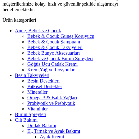
müşterilierimize kolay, hızlı ve güvenilir şekilde ulaştırmayı
hedeflemektedir.
Ürün kategorileri
Anne, Bebek ve Çocuk
Bebek & Çocuk Güneş Koruyucu
Bebek & Çocuk Şampuanı
Bebek & Çocuk Takviyeleri
Bebek Banyo Aksesuarları
Bebek ve Çocuk Burun Spreyleri
Göğüs Ucu Çatlak Kremi
Krem,Yağ ve Losyonlar
Besin Takviyeleri
Besin Destekleri
Bitkisel Destekler
Mineraller
Omega 3 & Balık Yağları
Probiyotik ve Prebiyotik
Vitaminler
Burun Spreyleri
Cilt Bakımı
Dudak Bakımı
El, Tırnak ve Ayak Bakımı
Ayak Kremi