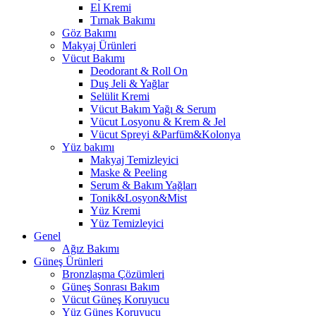
El Kremi
Tırnak Bakımı
Göz Bakımı
Makyaj Ürünleri
Vücut Bakımı
Deodorant & Roll On
Duş Jeli & Yağlar
Selülit Kremi
Vücut Bakım Yağı & Serum
Vücut Losyonu & Krem & Jel
Vücut Spreyi &Parfüm&Kolonya
Yüz bakımı
Makyaj Temizleyici
Maske & Peeling
Serum & Bakım Yağları
Tonik&Losyon&Mist
Yüz Kremi
Yüz Temizleyici
Genel
Ağız Bakımı
Güneş Ürünleri
Bronzlaşma Çözümleri
Güneş Sonrası Bakım
Vücut Güneş Koruyucu
Yüz Güneş Koruyucu