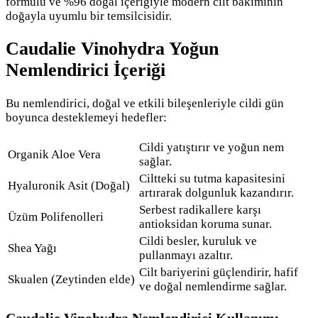
formülü ve %96 doğal içeriğiyle modern cilt bakımının
doğayla uyumlu bir temsilcisidir.
Caudalie Vinohydra Yoğun
Nemlendirici İçeriği
Bu nemlendirici, doğal ve etkili bileşenleriyle cildi gün
boyunca desteklemeyi hedefler:
Cildi yatıştırır ve yoğun nem
Organik Aloe Vera
sağlar.
Ciltteki su tutma kapasitesini
Hyaluronik Asit (Doğal)
artırarak dolgunluk kazandırır.
Serbest radikallere karşı
Üzüm Polifenolleri
antioksidan koruma sunar.
Cildi besler, kuruluk ve
Shea Yağı
pullanmayı azaltır.
Cilt bariyerini güçlendirir, hafif
Skualen (Zeytinden elde)
ve doğal nemlendirme sağlar.