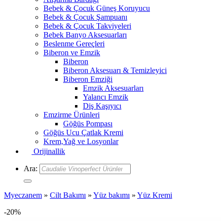
Bebek & Çocuk Güneş Koruyucu
Bebek & Çocuk Şampuanı
Bebek & Çocuk Takviyeleri
Bebek Banyo Aksesuarları
Beslenme Gereçleri
Biberon ve Emzik
Biberon
Biberon Aksesuarı & Temizleyici
Biberon Emziği
Emzik Aksesuarları
Yalancı Emzik
Diş Kaşıyıcı
Emzirme Ürünleri
Göğüs Pompası
Göğüs Ucu Çatlak Kremi
Krem,Yağ ve Losyonlar
Orijinallik
Ara:
Myeczanem
»
Cilt Bakımı
»
Yüz bakımı
»
Yüz Kremi
-20%