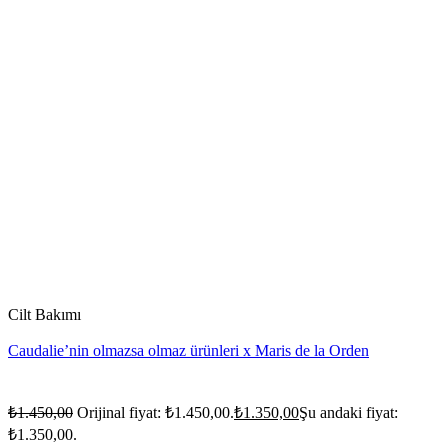
Cilt Bakımı
Caudalie’nin olmazsa olmaz ürünleri x Maris de la Orden
₺
1.450,00
Orijinal fiyat: ₺1.450,00.
₺
1.350,00
Şu andaki fiyat:
₺1.350,00.