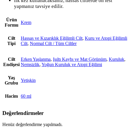
İlk kez kullanacaksanız, hassas ciltlerde ön test
yapmanız tavsiye edilir.
Ürün
Krem
Formu
Cilt
Hassas ve Kızarıklık Eğilimli Cilt
,
Kuru ve Atopi Eğilimli
Tipi
Cilt
,
Normal Cilt / Tüm Ciltler
Cilt
Erken Yaşlanma
,
Işıltı Kaybı ve Mat Görünüm
,
Kuruluk
,
Endişesi
Nemsizlik
,
Yoğun Kuruluk ve Atopi Eğilimi
Yaş
Yetişkin
Grubu
Hacim
60 ml
Değerlendirmeler
Henüz değerlendirme yapılmadı.