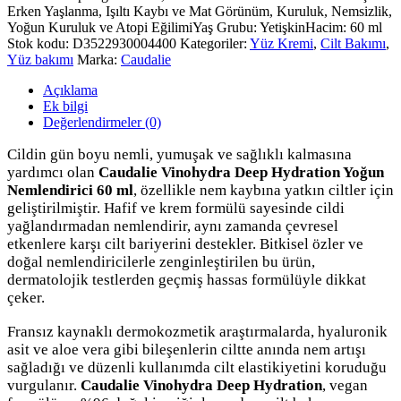
Erken Yaşlanma, Işıltı Kaybı ve Mat Görünüm, Kuruluk, Nemsizlik,
Yoğun Kuruluk ve Atopi Eğilimi
Yaş Grubu: Yetişkin
Hacim: 60 ml
Stok kodu:
D3522930004400
Kategoriler:
Yüz Kremi
,
Cilt Bakımı
,
Yüz bakımı
Marka:
Caudalie
Açıklama
Ek bilgi
Değerlendirmeler (0)
Cildin gün boyu nemli, yumuşak ve sağlıklı kalmasına
yardımcı olan
Caudalie Vinohydra Deep Hydration Yoğun
Nemlendirici 60 ml
, özellikle nem kaybına yatkın ciltler için
geliştirilmiştir. Hafif ve krem formülü sayesinde cildi
yağlandırmadan nemlendirir, aynı zamanda çevresel
etkenlere karşı cilt bariyerini destekler. Bitkisel özler ve
doğal nemlendiricilerle zenginleştirilen bu ürün,
dermatolojik testlerden geçmiş hassas formülüyle dikkat
çeker.
Fransız kaynaklı dermokozmetik araştırmalarda, hyaluronik
asit ve aloe vera gibi bileşenlerin ciltte anında nem artışı
sağladığı ve düzenli kullanımda cilt elastikiyetini koruduğu
vurgulanır.
Caudalie Vinohydra Deep Hydration
, vegan