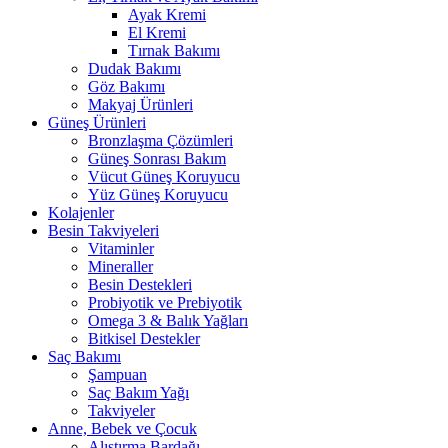
Ayak Kremi
El Kremi
Tırnak Bakımı
Dudak Bakımı
Göz Bakımı
Makyaj Ürünleri
Güneş Ürünleri
Bronzlaşma Çözümleri
Güneş Sonrası Bakım
Vücut Güneş Koruyucu
Yüz Güneş Koruyucu
Kolajenler
Besin Takviyeleri
Vitaminler
Mineraller
Besin Destekleri
Probiyotik ve Prebiyotik
Omega 3 & Balık Yağları
Bitkisel Destekler
Saç Bakımı
Şampuan
Saç Bakım Yağı
Takviyeler
Anne, Bebek ve Çocuk
Alıştırma Bardağı