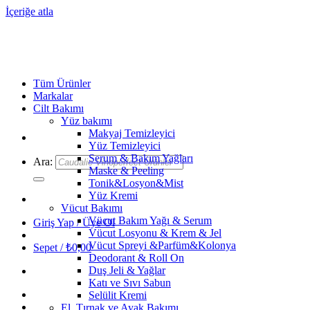
İçeriğe atla
Tüm Ürünler
Markalar
Cilt Bakımı
Yüz bakımı
Makyaj Temizleyici
Yüz Temizleyici
Serum & Bakım Yağları
Ara:
Maske & Peeling
Tonik&Losyon&Mist
Yüz Kremi
Vücut Bakımı
Vücut Bakım Yağı & Serum
Giriş Yap / Üye Ol
Vücut Losyonu & Krem & Jel
Vücut Spreyi &Parfüm&Kolonya
Sepet /
₺
0,00
Deodorant & Roll On
Duş Jeli & Yağlar
Katı ve Sıvı Sabun
Selülit Kremi
El, Tırnak ve Ayak Bakımı