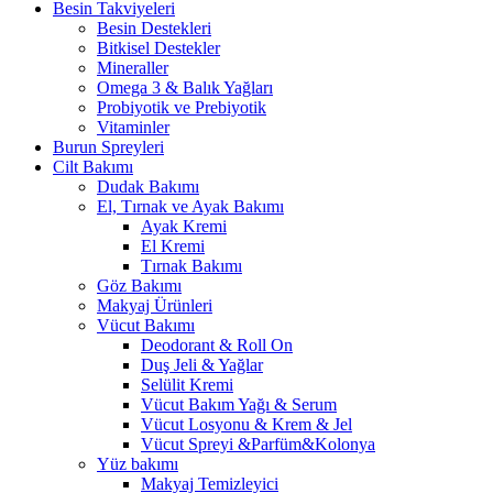
Besin Takviyeleri
Besin Destekleri
Bitkisel Destekler
Mineraller
Omega 3 & Balık Yağları
Probiyotik ve Prebiyotik
Vitaminler
Burun Spreyleri
Cilt Bakımı
Dudak Bakımı
El, Tırnak ve Ayak Bakımı
Ayak Kremi
El Kremi
Tırnak Bakımı
Göz Bakımı
Makyaj Ürünleri
Vücut Bakımı
Deodorant & Roll On
Duş Jeli & Yağlar
Selülit Kremi
Vücut Bakım Yağı & Serum
Vücut Losyonu & Krem & Jel
Vücut Spreyi &Parfüm&Kolonya
Yüz bakımı
Makyaj Temizleyici