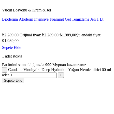
Vücut Losyonu & Krem & Jel
Bioderma Atoderm Intensive Foaming Gel Temizleme Jeli 1 Lt
₺
2.289,00
Orijinal fiyat: ₺2.289,00.
₺
1.989,00
Şu andaki fiyat:
₺1.989,00.
Sepete Ekle
1 adet stokta
Bu ürünü satın aldığınızda
999
Mypuan kazanırsınız
Caudalie Vinohydra Deep Hydration Yoğun Nemlendirici 60 ml
adet
Sepete Ekle