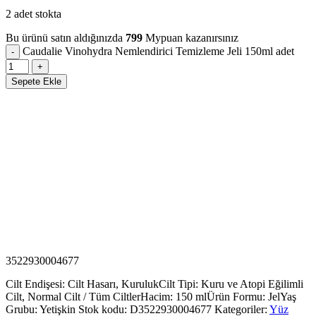
2 adet stokta
Bu ürünü satın aldığınızda
799
Mypuan kazanırsınız
Caudalie Vinohydra Nemlendirici Temizleme Jeli 150ml adet
Sepete Ekle
3522930004677
Cilt Endişesi: Cilt Hasarı, Kuruluk
Cilt Tipi: Kuru ve Atopi Eğilimli
Cilt, Normal Cilt / Tüm Ciltler
Hacim: 150 ml
Ürün Formu: Jel
Yaş
Grubu: Yetişkin
Stok kodu:
D3522930004677
Kategoriler:
Yüz