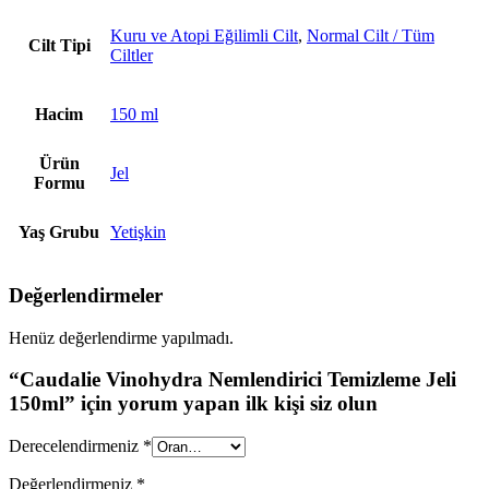
Kuru ve Atopi Eğilimli Cilt
,
Normal Cilt / Tüm
Cilt Tipi
Ciltler
Hacim
150 ml
Ürün
Jel
Formu
Yaş Grubu
Yetişkin
Değerlendirmeler
Henüz değerlendirme yapılmadı.
“Caudalie Vinohydra Nemlendirici Temizleme Jeli
150ml” için yorum yapan ilk kişi siz olun
Derecelendirmeniz
*
Değerlendirmeniz
*