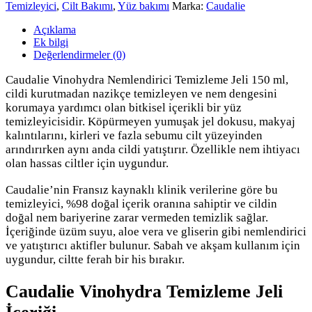
Temizleyici
,
Cilt Bakımı
,
Yüz bakımı
Marka:
Caudalie
Açıklama
Ek bilgi
Değerlendirmeler (0)
Caudalie Vinohydra Nemlendirici Temizleme Jeli 150 ml,
cildi kurutmadan nazikçe temizleyen ve nem dengesini
korumaya yardımcı olan bitkisel içerikli bir yüz
temizleyicisidir. Köpürmeyen yumuşak jel dokusu, makyaj
kalıntılarını, kirleri ve fazla sebumu cilt yüzeyinden
arındırırken aynı anda cildi yatıştırır. Özellikle nem ihtiyacı
olan hassas ciltler için uygundur.
Caudalie’nin Fransız kaynaklı klinik verilerine göre bu
temizleyici, %98 doğal içerik oranına sahiptir ve cildin
doğal nem bariyerine zarar vermeden temizlik sağlar.
İçeriğinde üzüm suyu, aloe vera ve gliserin gibi nemlendirici
ve yatıştırıcı aktifler bulunur. Sabah ve akşam kullanım için
uygundur, ciltte ferah bir his bırakır.
Caudalie Vinohydra Temizleme Jeli