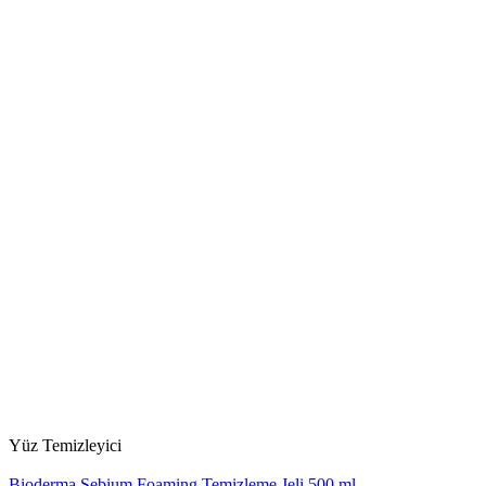
Yüz Temizleyici
Bioderma Sebium Foaming Temizleme Jeli 500 ml