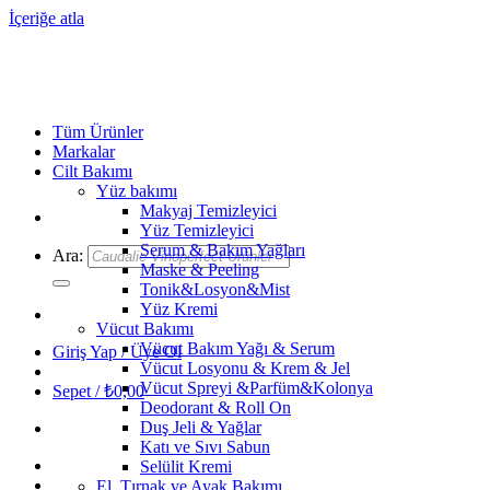
İçeriğe atla
Tüm Ürünler
Markalar
Cilt Bakımı
Yüz bakımı
Makyaj Temizleyici
Yüz Temizleyici
Serum & Bakım Yağları
Ara:
Maske & Peeling
Tonik&Losyon&Mist
Yüz Kremi
Vücut Bakımı
Vücut Bakım Yağı & Serum
Giriş Yap / Üye Ol
Vücut Losyonu & Krem & Jel
Vücut Spreyi &Parfüm&Kolonya
Sepet /
₺
0,00
Deodorant & Roll On
Duş Jeli & Yağlar
Katı ve Sıvı Sabun
Selülit Kremi
El, Tırnak ve Ayak Bakımı