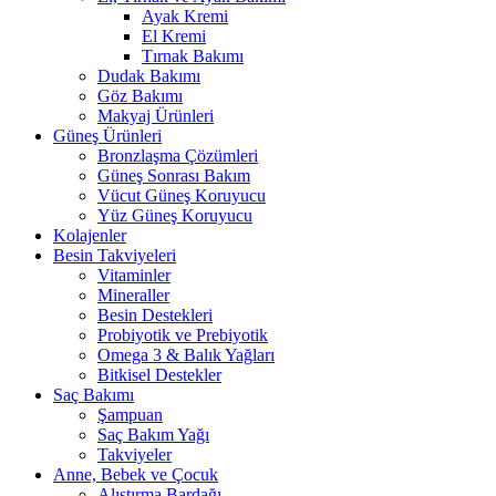
Ayak Kremi
El Kremi
Tırnak Bakımı
Dudak Bakımı
Göz Bakımı
Makyaj Ürünleri
Güneş Ürünleri
Bronzlaşma Çözümleri
Güneş Sonrası Bakım
Vücut Güneş Koruyucu
Yüz Güneş Koruyucu
Kolajenler
Besin Takviyeleri
Vitaminler
Mineraller
Besin Destekleri
Probiyotik ve Prebiyotik
Omega 3 & Balık Yağları
Bitkisel Destekler
Saç Bakımı
Şampuan
Saç Bakım Yağı
Takviyeler
Anne, Bebek ve Çocuk
Alıştırma Bardağı