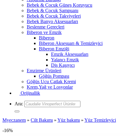
Bebek & Çocuk Güneş Koruyucu
Bebek & Çocuk Şampuanı
Bebek & Çocuk Takviyeleri
Bebek Banyo Aksesuarları
Beslenme Gereçleri
Biberon ve Emzik
Biberon
Biberon Aksesuarı & Temizleyici
Biberon Emziği
Emzik Aksesuarları
Yalancı Emzik
Diş Kaşıyıcı
Emzirme Ürünleri
Göğüs Pompası
Göğüs Ucu Çatlak Kremi
Krem,Yağ ve Losyonlar
Orijinallik
Ara:
Myeczanem
»
Cilt Bakımı
»
Yüz bakımı
»
Yüz Temizleyici
-16%