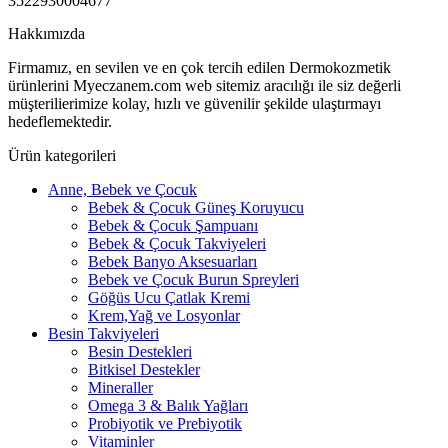
3522930004677
Hakkımızda
Firmamız, en sevilen ve en çok tercih edilen Dermokozmetik
ürünlerini Myeczanem.com web sitemiz aracılığı ile siz değerli
müşterilierimize kolay, hızlı ve güvenilir şekilde ulaştırmayı
hedeflemektedir.
Ürün kategorileri
Anne, Bebek ve Çocuk
Bebek & Çocuk Güneş Koruyucu
Bebek & Çocuk Şampuanı
Bebek & Çocuk Takviyeleri
Bebek Banyo Aksesuarları
Bebek ve Çocuk Burun Spreyleri
Göğüs Ucu Çatlak Kremi
Krem,Yağ ve Losyonlar
Besin Takviyeleri
Besin Destekleri
Bitkisel Destekler
Mineraller
Omega 3 & Balık Yağları
Probiyotik ve Prebiyotik
Vitaminler