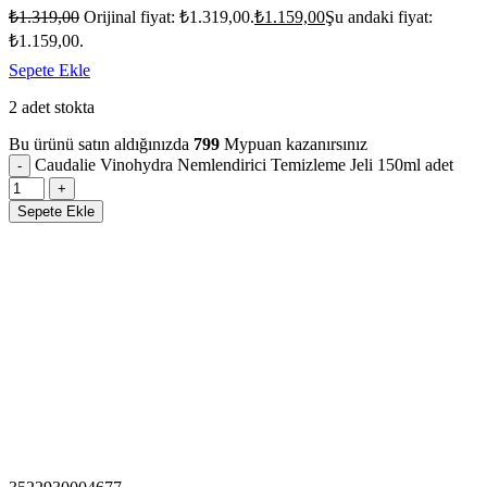
₺
1.319,00
Orijinal fiyat: ₺1.319,00.
₺
1.159,00
Şu andaki fiyat:
₺1.159,00.
Sepete Ekle
2 adet stokta
Bu ürünü satın aldığınızda
799
Mypuan kazanırsınız
Caudalie Vinohydra Nemlendirici Temizleme Jeli 150ml adet
Sepete Ekle