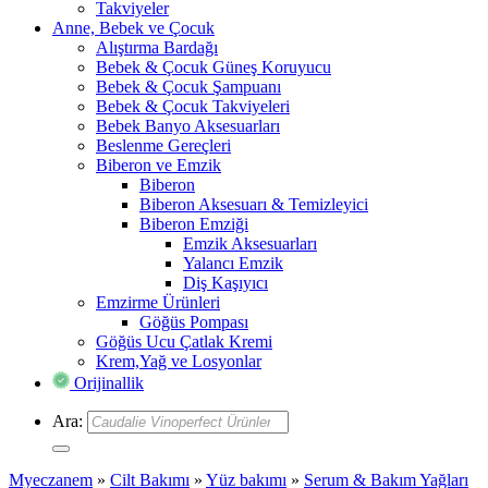
Takviyeler
Anne, Bebek ve Çocuk
Alıştırma Bardağı
Bebek & Çocuk Güneş Koruyucu
Bebek & Çocuk Şampuanı
Bebek & Çocuk Takviyeleri
Bebek Banyo Aksesuarları
Beslenme Gereçleri
Biberon ve Emzik
Biberon
Biberon Aksesuarı & Temizleyici
Biberon Emziği
Emzik Aksesuarları
Yalancı Emzik
Diş Kaşıyıcı
Emzirme Ürünleri
Göğüs Pompası
Göğüs Ucu Çatlak Kremi
Krem,Yağ ve Losyonlar
Orijinallik
Ara:
Myeczanem
»
Cilt Bakımı
»
Yüz bakımı
»
Serum & Bakım Yağları