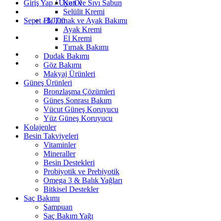
Giriş Yap / Üye Ol
Katı ve Sıvı Sabun
Selülit Kremi
Sepet /
El, Tırnak ve Ayak Bakımı
₺
0,00
Ayak Kremi
El Kremi
Tırnak Bakımı
Dudak Bakımı
Göz Bakımı
Makyaj Ürünleri
Güneş Ürünleri
Bronzlaşma Çözümleri
Güneş Sonrası Bakım
Vücut Güneş Koruyucu
Yüz Güneş Koruyucu
Kolajenler
Besin Takviyeleri
Vitaminler
Mineraller
Besin Destekleri
Probiyotik ve Prebiyotik
Omega 3 & Balık Yağları
Bitkisel Destekler
Saç Bakımı
Şampuan
Saç Bakım Yağı