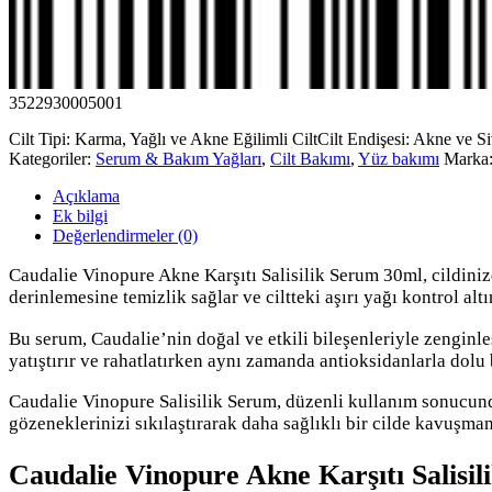
3522930005001
Cilt Tipi: Karma, Yağlı ve Akne Eğilimli Cilt
Cilt Endişesi: Akne ve S
Kategoriler:
Serum & Bakım Yağları
,
Cilt Bakımı
,
Yüz bakımı
Marka
Açıklama
Ek bilgi
Değerlendirmeler (0)
Caudalie Vinopure Akne Karşıtı Salisilik Serum 30ml, cildinizde
derinlemesine temizlik sağlar ve ciltteki aşırı yağı kontrol al
Bu serum, Caudalie’nin doğal ve etkili bileşenleriyle zenginle
yatıştırır ve rahatlatırken aynı zamanda antioksidanlarla dolu
Caudalie Vinopure Salisilik Serum, düzenli kullanım sonucunda
gözeneklerinizi sıkılaştırarak daha sağlıklı bir cilde kavuşman
Caudalie Vinopure Akne Karşıtı Salisil