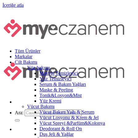
İçeriğe atla
Tüm Ürünler
Markalar
Cilt Bakımı
Yüz bakımı
Makyaj Temizleyici
Yüz Temizleyici
Serum & Bakım Yağları
Maske & Peeling
Tonik&Losyon&Mist
Yüz Kremi
Vücut Bakımı
Vücut Bakım Yağı & Serum
Ara:
Vücut Losyonu & Krem & Jel
Vücut Spreyi &Parfüm&Kolonya
Deodorant & Roll On
Duş Jeli & Yağlar