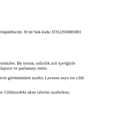
etişkin
Hacim: 30 ml
Stok kodu:
D3522930005001
emizler. Bu serum, salisilik asit içeriğiyle
laştırır ve parlamayı önler.
lerin görünümünü azaltır. Lavanta suyu ise cildi
 Cildinizdeki akne izlerini azaltırken,