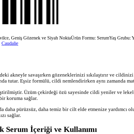
ivilce, Geniş Gözenek ve Siyah Nokta
Ürün Formu: Serum
Yaş Grubu: Y
:
Caudalie
ki akneyle savaşırken gözeneklerinizi sıkılaştırır ve cildinizi t
tında tutar. Eşsiz formülü, cildi nemlendirirken aynı zamanda mat
ştirilmiştir. Üzüm çekirdeği özü sayesinde cildi yeniler ve leke
 bir koruma sağlar.
 daha pürüzsüz, daha temiz bir cilt elde etmenize yardımcı olur.
ızı sağlar.
ik Serum İçeriği ve Kullanımı