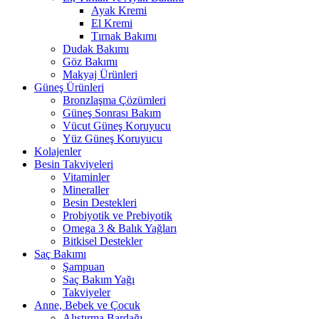
Ayak Kremi
El Kremi
Tırnak Bakımı
Dudak Bakımı
Göz Bakımı
Makyaj Ürünleri
Güneş Ürünleri
Bronzlaşma Çözümleri
Güneş Sonrası Bakım
Vücut Güneş Koruyucu
Yüz Güneş Koruyucu
Kolajenler
Besin Takviyeleri
Vitaminler
Mineraller
Besin Destekleri
Probiyotik ve Prebiyotik
Omega 3 & Balık Yağları
Bitkisel Destekler
Saç Bakımı
Şampuan
Saç Bakım Yağı
Takviyeler
Anne, Bebek ve Çocuk
Alıştırma Bardağı