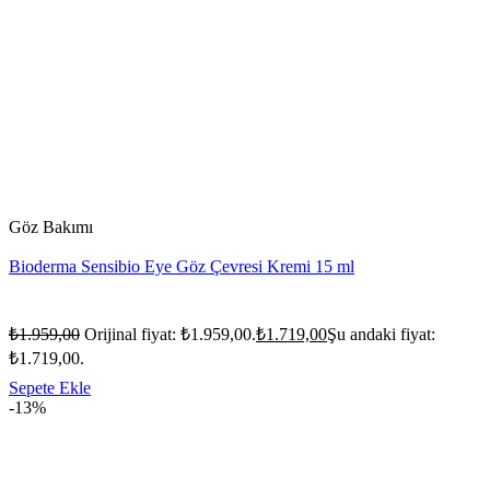
Göz Bakımı
Bioderma Sensibio Eye Göz Çevresi Kremi 15 ml
₺
1.959,00
Orijinal fiyat: ₺1.959,00.
₺
1.719,00
Şu andaki fiyat:
₺1.719,00.
Sepete Ekle
-13%