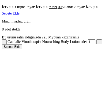
₺
959,00
Orijinal fiyat: ₺959,00.
₺
759,00
Şu andaki fiyat: ₺759,00.
Sepete Ekle
Miad: miadsız ürün
8 adet stokta
Bu ürünü satın aldığınızda
725
Mypuan kazanırsınız
Caudalie Vinotherapist Nourushing Body Lotion adet
Sepete Ekle