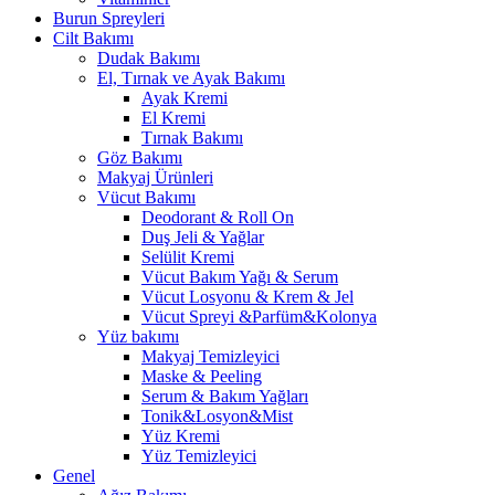
Burun Spreyleri
Cilt Bakımı
Dudak Bakımı
El, Tırnak ve Ayak Bakımı
Ayak Kremi
El Kremi
Tırnak Bakımı
Göz Bakımı
Makyaj Ürünleri
Vücut Bakımı
Deodorant & Roll On
Duş Jeli & Yağlar
Selülit Kremi
Vücut Bakım Yağı & Serum
Vücut Losyonu & Krem & Jel
Vücut Spreyi &Parfüm&Kolonya
Yüz bakımı
Makyaj Temizleyici
Maske & Peeling
Serum & Bakım Yağları
Tonik&Losyon&Mist
Yüz Kremi
Yüz Temizleyici
Genel