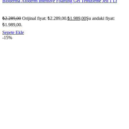
Bioderma Atoderm Intensive Foaming Gel Temizleme Jeli 1 Lt
₺
2.289,00
Orijinal fiyat: ₺2.289,00.
₺
1.989,00
Şu andaki fiyat:
₺1.989,00.
Sepete Ekle
-15%