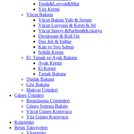
Tonik&Losyon&Mist
Yüz Kremi
Vücut Bakımı
Vücut Bakım Yağı & Serum
Vücut Losyonu & Krem & Jel
Vücut Spreyi &Parfüm&Kolonya
Deodorant & Roll On
Duş Jeli & Yağlar
Katı ve Sıvı Sabun
Selülit Kremi
El, Tırnak ve Ayak Bakımı
Ayak Kremi
El Kremi
Tırnak Bakımı
Dudak Bakımı
Göz Bakımı
Makyaj Ürünleri
Güneş Ürünleri
Bronzlaşma Çözümleri
Güneş Sonrası Bakım
Vücut Güneş Koruyucu
Yüz Güneş Koruyucu
Kolajenler
Besin Takviyeleri
Vitaminler