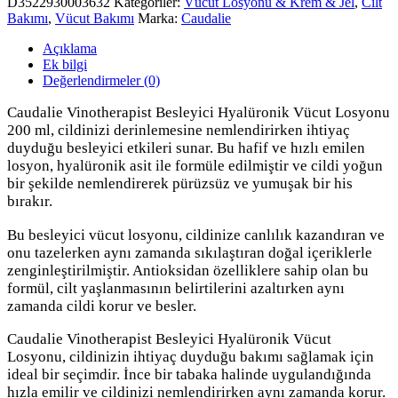
D3522930003632
Kategoriler:
Vücut Losyonu & Krem & Jel
,
Cilt
Bakımı
,
Vücut Bakımı
Marka:
Caudalie
Açıklama
Ek bilgi
Değerlendirmeler (0)
Caudalie Vinotherapist Besleyici Hyalüronik Vücut Losyonu
200 ml, cildinizi derinlemesine nemlendirirken ihtiyaç
duyduğu besleyici etkileri sunar. Bu hafif ve hızlı emilen
losyon, hyalüronik asit ile formüle edilmiştir ve cildi yoğun
bir şekilde nemlendirerek pürüzsüz ve yumuşak bir his
bırakır.
Bu besleyici vücut losyonu, cildinize canlılık kazandıran ve
onu tazelerken aynı zamanda sıkılaştıran doğal içeriklerle
zenginleştirilmiştir. Antioksidan özelliklere sahip olan bu
formül, cilt yaşlanmasının belirtilerini azaltırken aynı
zamanda cildi korur ve besler.
Caudalie Vinotherapist Besleyici Hyalüronik Vücut
Losyonu, cildinizin ihtiyaç duyduğu bakımı sağlamak için
ideal bir seçimdir. İnce bir tabaka halinde uygulandığında
hızla emilir ve cildinizi nemlendirirken aynı zamanda korur.