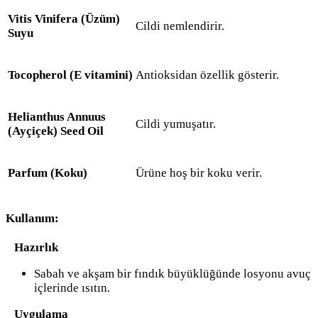
Vitis Vinifera (Üzüm)
Cildi nemlendirir.
Suyu
Tocopherol (E vitamini)
Antioksidan özellik gösterir.
Helianthus Annuus
Cildi yumuşatır.
(Ayçiçek) Seed Oil
Parfum (Koku)
Ürüne hoş bir koku verir.
Kullanım:
Hazırlık
Sabah ve akşam bir fındık büyüklüğünde losyonu avuç
içlerinde ısıtın.
Uygulama