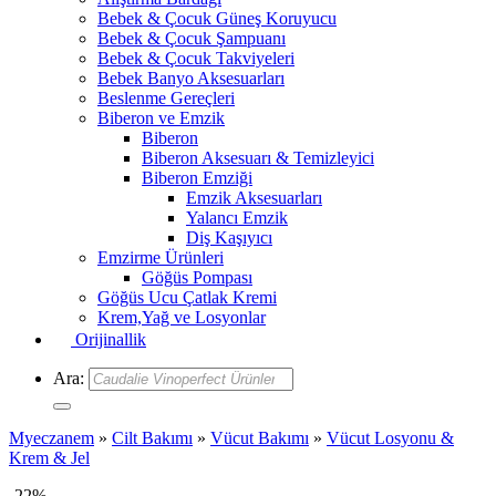
Bebek & Çocuk Güneş Koruyucu
Bebek & Çocuk Şampuanı
Bebek & Çocuk Takviyeleri
Bebek Banyo Aksesuarları
Beslenme Gereçleri
Biberon ve Emzik
Biberon
Biberon Aksesuarı & Temizleyici
Biberon Emziği
Emzik Aksesuarları
Yalancı Emzik
Diş Kaşıyıcı
Emzirme Ürünleri
Göğüs Pompası
Göğüs Ucu Çatlak Kremi
Krem,Yağ ve Losyonlar
Orijinallik
Ara:
Myeczanem
»
Cilt Bakımı
»
Vücut Bakımı
»
Vücut Losyonu &
Krem & Jel
-22%