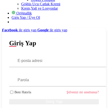
Göğüs Ucu Çatlak Kremi
Krem,Yağ ve Losyonlar
Orijinallik
Giriş Yap / Üye Ol
Facebook
ile giriş yap
Google
ile giriş yap
Giriş Yap
Beni Hatırla
Şifrenizi mi unuttunuz?
Giriş Yap