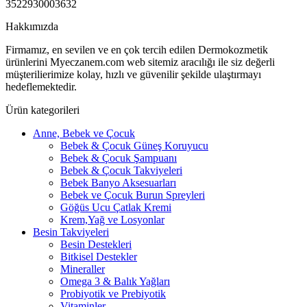
3522930003632
Hakkımızda
Firmamız, en sevilen ve en çok tercih edilen Dermokozmetik
ürünlerini Myeczanem.com web sitemiz aracılığı ile siz değerli
müşterilierimize kolay, hızlı ve güvenilir şekilde ulaştırmayı
hedeflemektedir.
Ürün kategorileri
Anne, Bebek ve Çocuk
Bebek & Çocuk Güneş Koruyucu
Bebek & Çocuk Şampuanı
Bebek & Çocuk Takviyeleri
Bebek Banyo Aksesuarları
Bebek ve Çocuk Burun Spreyleri
Göğüs Ucu Çatlak Kremi
Krem,Yağ ve Losyonlar
Besin Takviyeleri
Besin Destekleri
Bitkisel Destekler
Mineraller
Omega 3 & Balık Yağları
Probiyotik ve Prebiyotik
Vitaminler