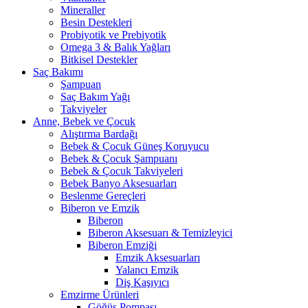
Mineraller
Besin Destekleri
Probiyotik ve Prebiyotik
Omega 3 & Balık Yağları
Bitkisel Destekler
Saç Bakımı
Şampuan
Saç Bakım Yağı
Takviyeler
Anne, Bebek ve Çocuk
Alıştırma Bardağı
Bebek & Çocuk Güneş Koruyucu
Bebek & Çocuk Şampuanı
Bebek & Çocuk Takviyeleri
Bebek Banyo Aksesuarları
Beslenme Gereçleri
Biberon ve Emzik
Biberon
Biberon Aksesuarı & Temizleyici
Biberon Emziği
Emzik Aksesuarları
Yalancı Emzik
Diş Kaşıyıcı
Emzirme Ürünleri
Göğüs Pompası