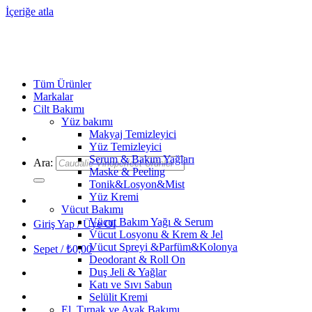
İçeriğe atla
Tüm Ürünler
Markalar
Cilt Bakımı
Yüz bakımı
Makyaj Temizleyici
Yüz Temizleyici
Serum & Bakım Yağları
Ara:
Maske & Peeling
Tonik&Losyon&Mist
Yüz Kremi
Vücut Bakımı
Vücut Bakım Yağı & Serum
Giriş Yap / Üye Ol
Vücut Losyonu & Krem & Jel
Vücut Spreyi &Parfüm&Kolonya
Sepet /
₺
0,00
Deodorant & Roll On
Duş Jeli & Yağlar
Katı ve Sıvı Sabun
Selülit Kremi
El, Tırnak ve Ayak Bakımı