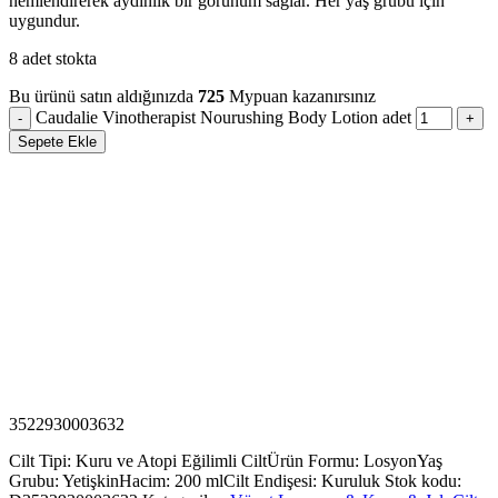
nemlendirerek aydınlık bir görünüm sağlar. Her yaş grubu için
uygundur.
8 adet stokta
Bu ürünü satın aldığınızda
725
Mypuan kazanırsınız
Caudalie Vinotherapist Nourushing Body Lotion adet
Sepete Ekle
3522930003632
Cilt Tipi: Kuru ve Atopi Eğilimli Cilt
Ürün Formu: Losyon
Yaş
Grubu: Yetişkin
Hacim: 200 ml
Cilt Endişesi: Kuruluk
Stok kodu: