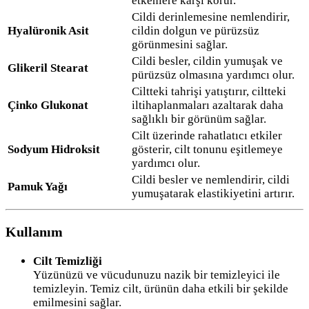
etkenlere karşı korur.
Cildi derinlemesine nemlendirir,
Hyalüronik Asit
cildin dolgun ve pürüzsüz
görünmesini sağlar.
Cildi besler, cildin yumuşak ve
Glikeril Stearat
pürüzsüz olmasına yardımcı olur.
Ciltteki tahrişi yatıştırır, ciltteki
Çinko Glukonat
iltihaplanmaları azaltarak daha
sağlıklı bir görünüm sağlar.
Cilt üzerinde rahatlatıcı etkiler
Sodyum Hidroksit
gösterir, cilt tonunu eşitlemeye
yardımcı olur.
Cildi besler ve nemlendirir, cildi
Pamuk Yağı
yumuşatarak elastikiyetini artırır.
Kullanım
Cilt Temizliği
Yüzünüzü ve vücudunuzu nazik bir temizleyici ile
temizleyin. Temiz cilt, ürünün daha etkili bir şekilde
emilmesini sağlar.