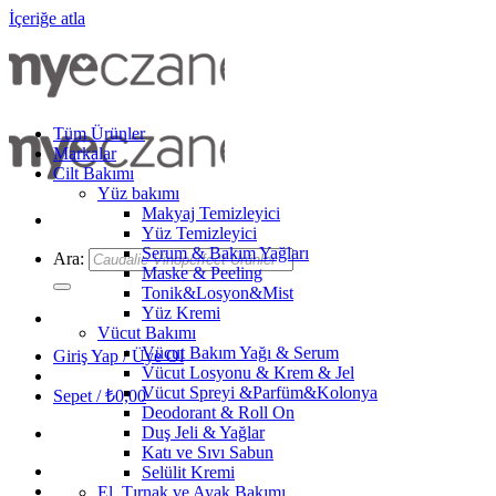
İçeriğe atla
Tüm Ürünler
Markalar
Cilt Bakımı
Yüz bakımı
Makyaj Temizleyici
Yüz Temizleyici
Serum & Bakım Yağları
Ara:
Maske & Peeling
Tonik&Losyon&Mist
Yüz Kremi
Vücut Bakımı
Vücut Bakım Yağı & Serum
Giriş Yap / Üye Ol
Vücut Losyonu & Krem & Jel
Vücut Spreyi &Parfüm&Kolonya
Sepet /
₺
0,00
Deodorant & Roll On
Duş Jeli & Yağlar
Katı ve Sıvı Sabun
Selülit Kremi
El, Tırnak ve Ayak Bakımı