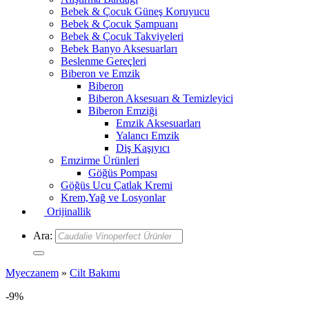
Bebek & Çocuk Güneş Koruyucu
Bebek & Çocuk Şampuanı
Bebek & Çocuk Takviyeleri
Bebek Banyo Aksesuarları
Beslenme Gereçleri
Biberon ve Emzik
Biberon
Biberon Aksesuarı & Temizleyici
Biberon Emziği
Emzik Aksesuarları
Yalancı Emzik
Diş Kaşıyıcı
Emzirme Ürünleri
Göğüs Pompası
Göğüs Ucu Çatlak Kremi
Krem,Yağ ve Losyonlar
Orijinallik
Ara:
Myeczanem
»
Cilt Bakımı
-9%