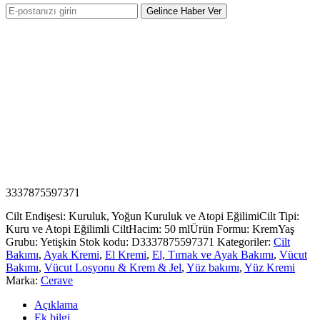
Gelince Haber Ver
3337875597371
Cilt Endişesi: Kuruluk, Yoğun Kuruluk ve Atopi Eğilimi
Cilt Tipi:
Kuru ve Atopi Eğilimli Cilt
Hacim: 50 ml
Ürün Formu: Krem
Yaş
Grubu: Yetişkin
Stok kodu:
D3337875597371
Kategoriler:
Cilt
Bakımı
,
Ayak Kremi
,
El Kremi
,
El, Tırnak ve Ayak Bakımı
,
Vücut
Bakımı
,
Vücut Losyonu & Krem & Jel
,
Yüz bakımı
,
Yüz Kremi
Marka:
Cerave
Açıklama
Ek bilgi