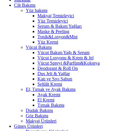
Cilt Bakımı
Yüz bakımı
Makyaj Temizleyici
Yüz Temizleyici
Serum & Bakım Yağları
Maske & Peeling
Tonik&Losyon&Mist
Yüz Kremi
Vücut Bakımı
Vücut Bakım Yağı & Serum
Vücut Losyonu & Krem & Jel
Vücut Spreyi &Parfüm&Kolonya
Deodorant & Roll On
Duş Jeli & Yağlar
Katı ve Sıvı Sabun
Selülit Kremi
El, Tırnak ve Ayak Bakımı
Ayak Kremi
El Kremi
Tırnak Bakımı
Dudak Bakımı
Göz Bakımı
Makyaj Ürünleri
Güneş Ürünleri