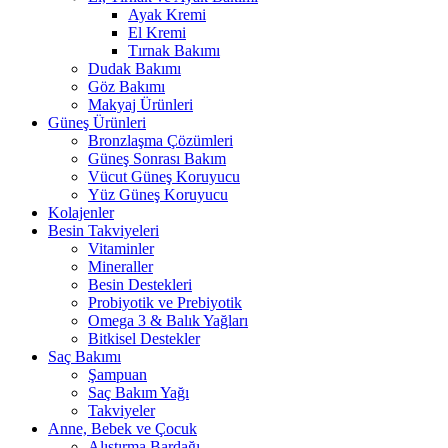
Ayak Kremi
El Kremi
Tırnak Bakımı
Dudak Bakımı
Göz Bakımı
Makyaj Ürünleri
Güneş Ürünleri
Bronzlaşma Çözümleri
Güneş Sonrası Bakım
Vücut Güneş Koruyucu
Yüz Güneş Koruyucu
Kolajenler
Besin Takviyeleri
Vitaminler
Mineraller
Besin Destekleri
Probiyotik ve Prebiyotik
Omega 3 & Balık Yağları
Bitkisel Destekler
Saç Bakımı
Şampuan
Saç Bakım Yağı
Takviyeler
Anne, Bebek ve Çocuk
Alıştırma Bardağı