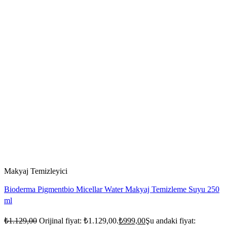
Makyaj Temizleyici
Bioderma Pigmentbio Micellar Water Makyaj Temizleme Suyu 250
ml
₺
1.129,00
Orijinal fiyat: ₺1.129,00.
₺
999,00
Şu andaki fiyat: