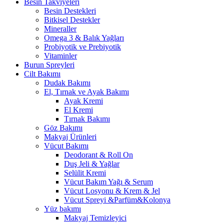
Besin Takviyeleri
Besin Destekleri
Bitkisel Destekler
Mineraller
Omega 3 & Balık Yağları
Probiyotik ve Prebiyotik
Vitaminler
Burun Spreyleri
Cilt Bakımı
Dudak Bakımı
El, Tırnak ve Ayak Bakımı
Ayak Kremi
El Kremi
Tırnak Bakımı
Göz Bakımı
Makyaj Ürünleri
Vücut Bakımı
Deodorant & Roll On
Duş Jeli & Yağlar
Selülit Kremi
Vücut Bakım Yağı & Serum
Vücut Losyonu & Krem & Jel
Vücut Spreyi &Parfüm&Kolonya
Yüz bakımı
Makyaj Temizleyici