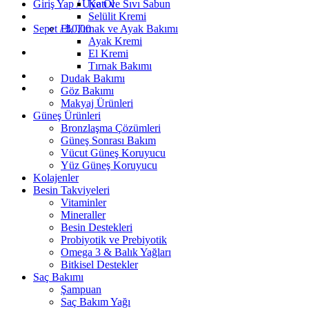
Giriş Yap / Üye Ol
Katı ve Sıvı Sabun
Selülit Kremi
Sepet /
El, Tırnak ve Ayak Bakımı
₺
0,00
Ayak Kremi
El Kremi
Tırnak Bakımı
Dudak Bakımı
Göz Bakımı
Makyaj Ürünleri
Güneş Ürünleri
Bronzlaşma Çözümleri
Güneş Sonrası Bakım
Vücut Güneş Koruyucu
Yüz Güneş Koruyucu
Kolajenler
Besin Takviyeleri
Vitaminler
Mineraller
Besin Destekleri
Probiyotik ve Prebiyotik
Omega 3 & Balık Yağları
Bitkisel Destekler
Saç Bakımı
Şampuan
Saç Bakım Yağı