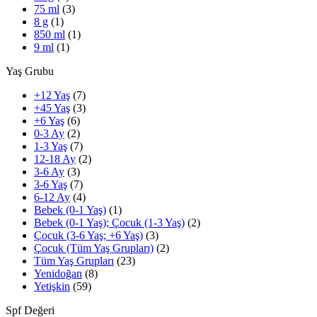
75 ml
(3)
8 g
(1)
850 ml
(1)
9 ml
(1)
Yaş Grubu
+12 Yaş
(7)
+45 Yaş
(3)
+6 Yaş
(6)
0-3 Ay
(2)
1-3 Yaş
(7)
12-18 Ay
(2)
3-6 Ay
(3)
3-6 Yaş
(7)
6-12 Ay
(4)
Bebek (0-1 Yaş)
(1)
Bebek (0-1 Yaş); Çocuk (1-3 Yaş)
(2)
Çocuk (3-6 Yaş; +6 Yaş)
(3)
Çocuk (Tüm Yaş Grupları)
(2)
Tüm Yaş Grupları
(23)
Yenidoğan
(8)
Yetişkin
(59)
Spf Değeri