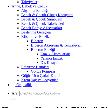
Takviyeler
Anne, Bebek ve Çocuk
Alıştırma Bardağı
Bebek & Çocuk Güneş Koruyucu
Bebek & Çocuk Şampuanı
Bebek & Çocuk Takviyeleri
Bebek Banyo Aksesuarları
Beslenme Gereçleri
Biberon ve Emzik
Biberon
Biberon Aksesuarı & Temizleyici
Biberon Emziği
Emzik Aksesuarları
Yalancı Emzik
Diş Kaşıyıcı
Emzirme Ürünleri
Göğüs Pompası
Göğüs Ucu Çatlak Kremi
Krem,Yağ ve Losyonlar
Orijinallik
Ara: