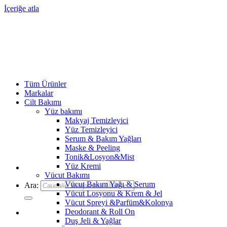
İçeriğe atla
Tüm Ürünler
Markalar
Cilt Bakımı
Yüz bakımı
Makyaj Temizleyici
Yüz Temizleyici
Serum & Bakım Yağları
Maske & Peeling
Tonik&Losyon&Mist
Yüz Kremi
Vücut Bakımı
Vücut Bakım Yağı & Serum
Ara:
Vücut Losyonu & Krem & Jel
Vücut Spreyi &Parfüm&Kolonya
Deodorant & Roll On
Duş Jeli & Yağlar