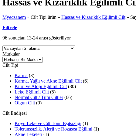
Hassas ve Kızarıklık Eğilimli Ci
Myeczanem
»
Cilt Tipi ürün
»
Hassas ve Kızarıklık Eğilimli Cilt
»
Sa
Filtrele
96 sonuçtan 13-24 arası gösteriliyor
Markalar
Cilt Tipi
Karma
(3)
Karma, Yağlı ve Akne Eğilimli Cilt
(6)
Kuru ve Atopi Eğilimli Cilt
(30)
Leke Eğilimli Cilt
(5)
Normal Cilt / Tüm Ciltler
(66)
Olgun Cilt
(9)
Cilt Endişesi
Koyu Leke ve Cilt Tonu Eşitsizliği
(1)
Toleranssızlık, Alerji ve Rozasea Eğilimi
(1)
Akne Lekeleri
(1)