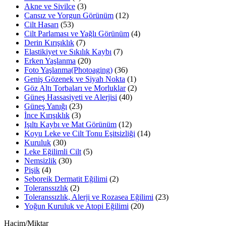
Akne ve Sivilce
(3)
Cansız ve Yorgun Görünüm
(12)
Cilt Hasarı
(53)
Cilt Parlaması ve Yağlı Görünüm
(4)
Derin Kırışıklık
(7)
Elastikiyet ve Sıkılık Kaybı
(7)
Erken Yaşlanma
(20)
Foto Yaşlanma(Photoaging)
(36)
Geniş Gözenek ve Siyah Nokta
(1)
Göz Altı Torbaları ve Morluklar
(2)
Güneş Hassasiyeti ve Alerjisi
(40)
Güneş Yanığı
(23)
İnce Kırışıklık
(3)
Işıltı Kaybı ve Mat Görünüm
(12)
Koyu Leke ve Cilt Tonu Eşitsizliği
(14)
Kuruluk
(30)
Leke Eğilimli Cilt
(5)
Nemsizlik
(30)
Pişik
(4)
Seboreik Dermatit Eğilimi
(2)
Toleranssızlık
(2)
Toleranssızlık, Alerji ve Rozasea Eğilimi
(23)
Yoğun Kuruluk ve Atopi Eğilimi
(20)
Hacim/Miktar