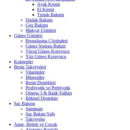
Ayak Kremi
El Kremi
Tırnak Bakımı
Dudak Bakımı
Göz Bakımı
Makyaj Ürünleri
Güneş Ürünleri
Bronzlaşma Çözümleri
Güneş Sonrası Bakım
Vücut Güneş Koruyucu
Yüz Güneş Koruyucu
Kolajenler
Besin Takviyeleri
Vitaminler
Mineraller
Besin Destekleri
Probiyotik ve Prebiyotik
Omega 3 & Balık Yağları
Bitkisel Destekler
Saç Bakımı
Şampuan
Saç Bakım Yağı
Takviyeler
Anne, Bebek ve Çocuk
Alıştırma Bardağı