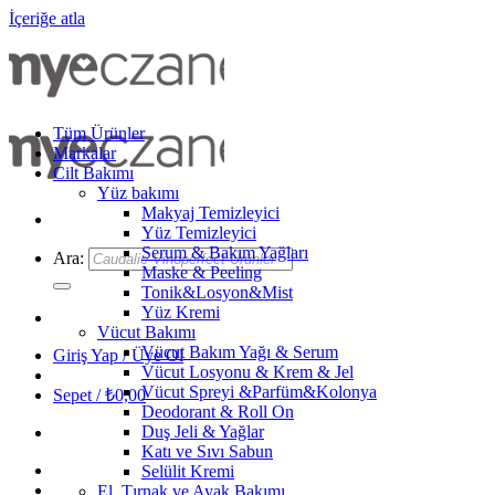
İçeriğe atla
Tüm Ürünler
Markalar
Cilt Bakımı
Yüz bakımı
Makyaj Temizleyici
Yüz Temizleyici
Serum & Bakım Yağları
Ara:
Maske & Peeling
Tonik&Losyon&Mist
Yüz Kremi
Vücut Bakımı
Vücut Bakım Yağı & Serum
Giriş Yap / Üye Ol
Vücut Losyonu & Krem & Jel
Vücut Spreyi &Parfüm&Kolonya
Sepet /
₺
0,00
Deodorant & Roll On
Duş Jeli & Yağlar
Katı ve Sıvı Sabun
Selülit Kremi
El, Tırnak ve Ayak Bakımı