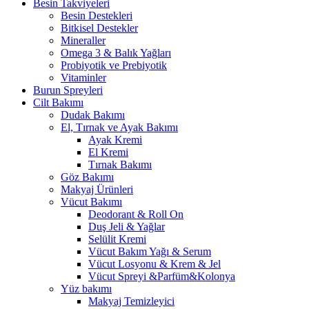
Besin Takviyeleri
Besin Destekleri
Bitkisel Destekler
Mineraller
Omega 3 & Balık Yağları
Probiyotik ve Prebiyotik
Vitaminler
Burun Spreyleri
Cilt Bakımı
Dudak Bakımı
El, Tırnak ve Ayak Bakımı
Ayak Kremi
El Kremi
Tırnak Bakımı
Göz Bakımı
Makyaj Ürünleri
Vücut Bakımı
Deodorant & Roll On
Duş Jeli & Yağlar
Selülit Kremi
Vücut Bakım Yağı & Serum
Vücut Losyonu & Krem & Jel
Vücut Spreyi &Parfüm&Kolonya
Yüz bakımı
Makyaj Temizleyici