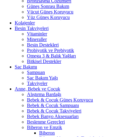
Bronzlaşma Çözümleri
Güneş Sonrası Bakım
Vücut Güneş Koruyucu
Yüz Güneş Koruyucu
Kolajenler
Besin Takviyeleri
Vitaminler
Mineraller
Besin Destekleri
Probiyotik ve Prebiyotik
Omega 3 & Balık Yağları
Bitkisel Destekler
Saç Bakımı
Şampuan
Saç Bakım Yağı
Takviyeler
Anne, Bebek ve Çocuk
Alıştırma Bardağı
Bebek & Çocuk Güneş Koruyucu
Bebek & Çocuk Şampuanı
Bebek & Çocuk Takviyeleri
Bebek Banyo Aksesuarları
Beslenme Gereçleri
Biberon ve Emzik
Biberon