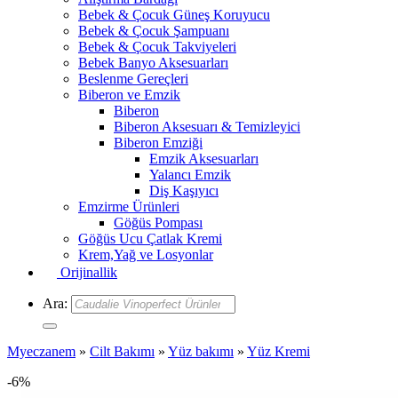
Bebek & Çocuk Güneş Koruyucu
Bebek & Çocuk Şampuanı
Bebek & Çocuk Takviyeleri
Bebek Banyo Aksesuarları
Beslenme Gereçleri
Biberon ve Emzik
Biberon
Biberon Aksesuarı & Temizleyici
Biberon Emziği
Emzik Aksesuarları
Yalancı Emzik
Diş Kaşıyıcı
Emzirme Ürünleri
Göğüs Pompası
Göğüs Ucu Çatlak Kremi
Krem,Yağ ve Losyonlar
Orijinallik
Ara:
Myeczanem
»
Cilt Bakımı
»
Yüz bakımı
»
Yüz Kremi
-6%