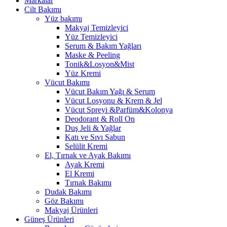
Markalar
Cilt Bakımı
Yüz bakımı
Makyaj Temizleyici
Yüz Temizleyici
Serum & Bakım Yağları
Maske & Peeling
Tonik&Losyon&Mist
Yüz Kremi
Vücut Bakımı
Vücut Bakım Yağı & Serum
Vücut Losyonu & Krem & Jel
Vücut Spreyi &Parfüm&Kolonya
Deodorant & Roll On
Duş Jeli & Yağlar
Katı ve Sıvı Sabun
Selülit Kremi
El, Tırnak ve Ayak Bakımı
Ayak Kremi
El Kremi
Tırnak Bakımı
Dudak Bakımı
Göz Bakımı
Makyaj Ürünleri
Güneş Ürünleri