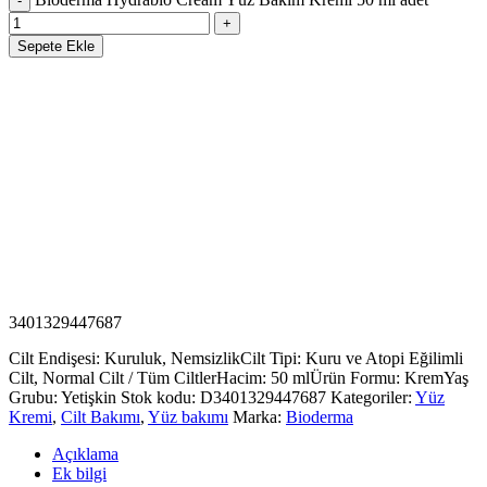
Sepete Ekle
3401329447687
Cilt Endişesi: Kuruluk, Nemsizlik
Cilt Tipi: Kuru ve Atopi Eğilimli
Cilt, Normal Cilt / Tüm Ciltler
Hacim: 50 ml
Ürün Formu: Krem
Yaş
Grubu: Yetişkin
Stok kodu:
D3401329447687
Kategoriler:
Yüz
Kremi
,
Cilt Bakımı
,
Yüz bakımı
Marka:
Bioderma
Açıklama
Ek bilgi