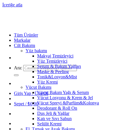
İçeriğe atla
Tüm Ürünler
Markalar
Cilt Bakımı
Yüz bakımı
Makyaj Temizleyici
Yüz Temizleyici
Serum & Bakım Yağları
Ara:
Maske & Peeling
Tonik&Losyon&Mist
Yüz Kremi
Vücut Bakımı
Vücut Bakım Yağı & Serum
Giriş Yap / Üye Ol
Vücut Losyonu & Krem & Jel
Vücut Spreyi &Parfüm&Kolonya
Sepet /
₺
0,00
Deodorant & Roll On
Duş Jeli & Yağlar
Katı ve Sıvı Sabun
Selülit Kremi
El, Tırnak ve Ayak Bakımı