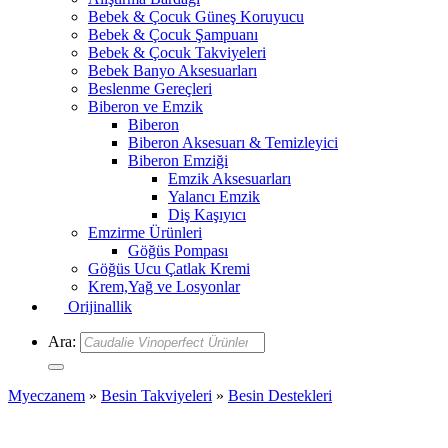
Bebek & Çocuk Güneş Koruyucu
Bebek & Çocuk Şampuanı
Bebek & Çocuk Takviyeleri
Bebek Banyo Aksesuarları
Beslenme Gereçleri
Biberon ve Emzik
Biberon
Biberon Aksesuarı & Temizleyici
Biberon Emziği
Emzik Aksesuarları
Yalancı Emzik
Diş Kaşıyıcı
Emzirme Ürünleri
Göğüs Pompası
Göğüs Ucu Çatlak Kremi
Krem,Yağ ve Losyonlar
Orijinallik
Ara:
Myeczanem
»
Besin Takviyeleri
»
Besin Destekleri