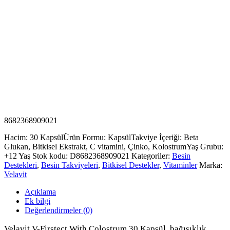
8682368909021
Hacim: 30 Kapsül
Ürün Formu: Kapsül
Takviye İçeriği: Beta
Glukan, Bitkisel Ekstrakt, C vitamini, Çinko, Kolostrum
Yaş Grubu:
+12 Yaş
Stok kodu:
D8682368909021
Kategoriler:
Besin
Destekleri
,
Besin Takviyeleri
,
Bitkisel Destekler
,
Vitaminler
Marka:
Velavit
Açıklama
Ek bilgi
Değerlendirmeler (0)
Velavit V-Firstect With Colostrum 30 Kapsül, bağışıklık