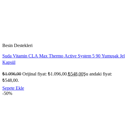
Besin Destekleri
Suda Vitamin CLA Max Thermo Active System 5 90 Yumuşak Jel
Kapsül
₺
1.096,00
Orijinal fiyat: ₺1.096,00.
₺
548,00
Şu andaki fiyat:
₺548,00.
Sepete Ekle
-50%