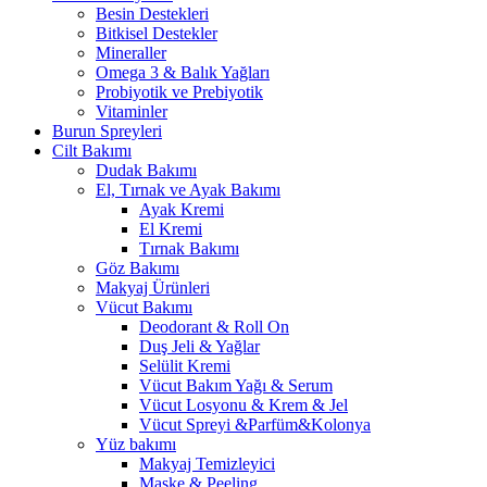
Besin Destekleri
Bitkisel Destekler
Mineraller
Omega 3 & Balık Yağları
Probiyotik ve Prebiyotik
Vitaminler
Burun Spreyleri
Cilt Bakımı
Dudak Bakımı
El, Tırnak ve Ayak Bakımı
Ayak Kremi
El Kremi
Tırnak Bakımı
Göz Bakımı
Makyaj Ürünleri
Vücut Bakımı
Deodorant & Roll On
Duş Jeli & Yağlar
Selülit Kremi
Vücut Bakım Yağı & Serum
Vücut Losyonu & Krem & Jel
Vücut Spreyi &Parfüm&Kolonya
Yüz bakımı
Makyaj Temizleyici
Maske & Peeling