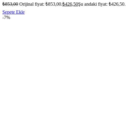
₺
853,00
Orijinal fiyat: ₺853,00.
₺
426,50
Şu andaki fiyat: ₺426,50.
Sepete Ekle
-7%