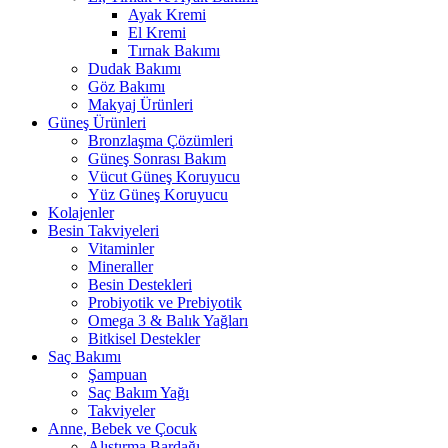
Ayak Kremi
El Kremi
Tırnak Bakımı
Dudak Bakımı
Göz Bakımı
Makyaj Ürünleri
Güneş Ürünleri
Bronzlaşma Çözümleri
Güneş Sonrası Bakım
Vücut Güneş Koruyucu
Yüz Güneş Koruyucu
Kolajenler
Besin Takviyeleri
Vitaminler
Mineraller
Besin Destekleri
Probiyotik ve Prebiyotik
Omega 3 & Balık Yağları
Bitkisel Destekler
Saç Bakımı
Şampuan
Saç Bakım Yağı
Takviyeler
Anne, Bebek ve Çocuk
Alıştırma Bardağı