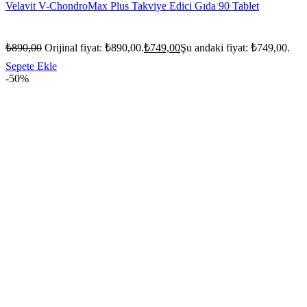
Velavit V-ChondroMax Plus Takviye Edici Gıda 90 Tablet
₺
890,00
Orijinal fiyat: ₺890,00.
₺
749,00
Şu andaki fiyat: ₺749,00.
Sepete Ekle
-50%