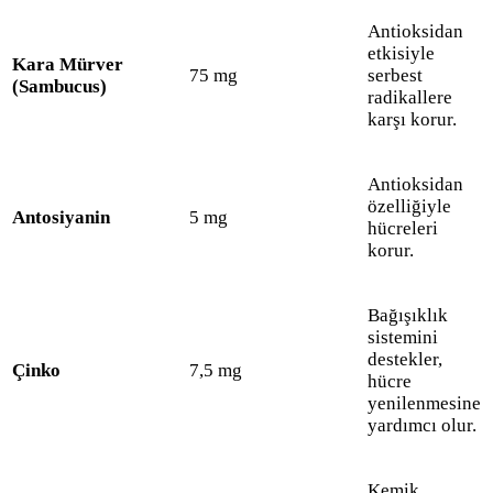
Antioksidan
etkisiyle
Kara Mürver
75 mg
serbest
(Sambucus)
radikallere
karşı korur.
Antioksidan
özelliğiyle
Antosiyanin
5 mg
hücreleri
korur.
Bağışıklık
sistemini
destekler,
Çinko
7,5 mg
hücre
yenilenmesine
yardımcı olur.
Kemik