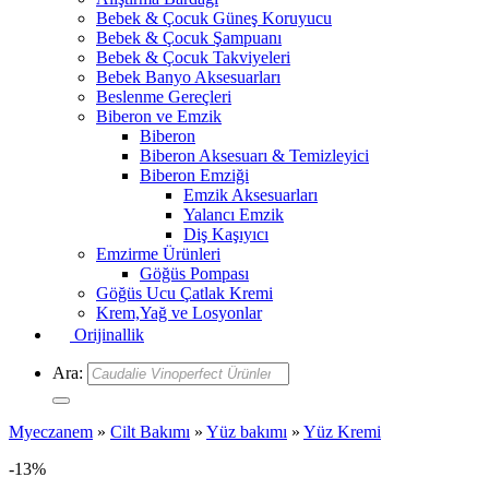
Bebek & Çocuk Güneş Koruyucu
Bebek & Çocuk Şampuanı
Bebek & Çocuk Takviyeleri
Bebek Banyo Aksesuarları
Beslenme Gereçleri
Biberon ve Emzik
Biberon
Biberon Aksesuarı & Temizleyici
Biberon Emziği
Emzik Aksesuarları
Yalancı Emzik
Diş Kaşıyıcı
Emzirme Ürünleri
Göğüs Pompası
Göğüs Ucu Çatlak Kremi
Krem,Yağ ve Losyonlar
Orijinallik
Ara:
Myeczanem
»
Cilt Bakımı
»
Yüz bakımı
»
Yüz Kremi
-13%