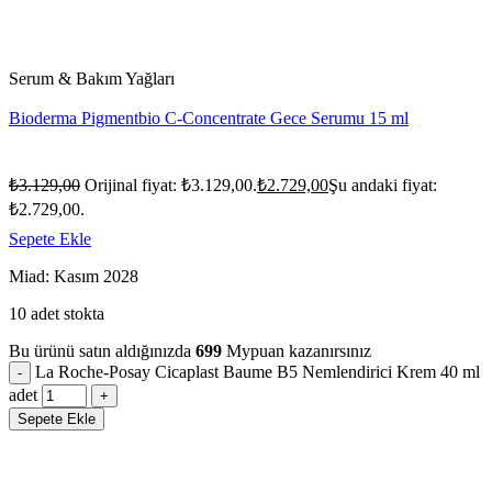
Serum & Bakım Yağları
Bioderma Pigmentbio C-Concentrate Gece Serumu 15 ml
₺
3.129,00
Orijinal fiyat: ₺3.129,00.
₺
2.729,00
Şu andaki fiyat:
₺2.729,00.
Sepete Ekle
Miad: Kasım 2028
10 adet stokta
Bu ürünü satın aldığınızda
699
Mypuan kazanırsınız
La Roche-Posay Cicaplast Baume B5 Nemlendirici Krem 40 ml
adet
Sepete Ekle