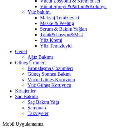
Vücut Losyonu & Krem & Jel
Vücut Spreyi &Parfüm&Kolonya
Yüz bakımı
Makyaj Temizleyici
Maske & Peeling
Serum & Bakım Yağları
Tonik&Losyon&Mist
Yüz Kremi
Yüz Temizleyici
Genel
Ağız Bakımı
Güneş Ürünleri
Bronzlaşma Çözümleri
Güneş Sonrası Bakım
Vücut Güneş Koruyucu
Yüz Güneş Koruyucu
Kolajenler
Saç Bakımı
Saç Bakım Yağı
Şampuan
Takviyeler
Mobil Uygulamamız