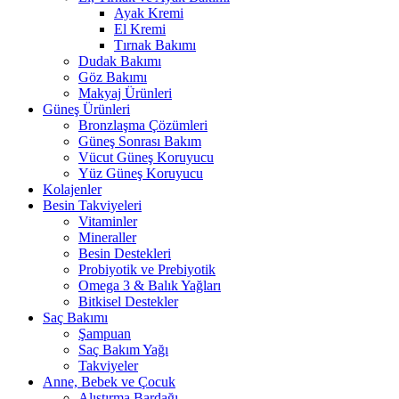
Ayak Kremi
El Kremi
Tırnak Bakımı
Dudak Bakımı
Göz Bakımı
Makyaj Ürünleri
Güneş Ürünleri
Bronzlaşma Çözümleri
Güneş Sonrası Bakım
Vücut Güneş Koruyucu
Yüz Güneş Koruyucu
Kolajenler
Besin Takviyeleri
Vitaminler
Mineraller
Besin Destekleri
Probiyotik ve Prebiyotik
Omega 3 & Balık Yağları
Bitkisel Destekler
Saç Bakımı
Şampuan
Saç Bakım Yağı
Takviyeler
Anne, Bebek ve Çocuk
Alıştırma Bardağı