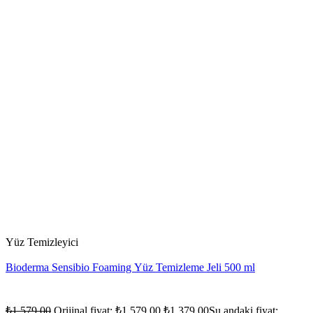
Yüz Temizleyici
Bioderma Sensibio Foaming Yüz Temizleme Jeli 500 ml
₺
1.579,00
Orijinal fiyat: ₺1.579,00.
₺
1.379,00
Şu andaki fiyat: