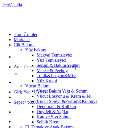
İçeriğe atla
Tüm Ürünler
Markalar
Cilt Bakımı
Yüz bakımı
Makyaj Temizleyici
Yüz Temizleyici
Serum & Bakım Yağları
Ara:
Maske & Peeling
Tonik&Losyon&Mist
Yüz Kremi
Vücut Bakımı
Vücut Bakım Yağı & Serum
Giriş Yap / Üye Ol
Vücut Losyonu & Krem & Jel
Vücut Spreyi &Parfüm&Kolonya
Sepet /
₺
0,00
Deodorant & Roll On
Duş Jeli & Yağlar
Katı ve Sıvı Sabun
Selülit Kremi
El, Tırnak ve Ayak Bakımı