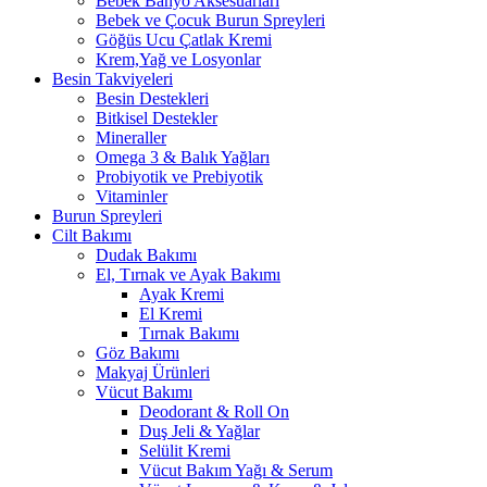
Bebek Banyo Aksesuarları
Bebek ve Çocuk Burun Spreyleri
Göğüs Ucu Çatlak Kremi
Krem,Yağ ve Losyonlar
Besin Takviyeleri
Besin Destekleri
Bitkisel Destekler
Mineraller
Omega 3 & Balık Yağları
Probiyotik ve Prebiyotik
Vitaminler
Burun Spreyleri
Cilt Bakımı
Dudak Bakımı
El, Tırnak ve Ayak Bakımı
Ayak Kremi
El Kremi
Tırnak Bakımı
Göz Bakımı
Makyaj Ürünleri
Vücut Bakımı
Deodorant & Roll On
Duş Jeli & Yağlar
Selülit Kremi
Vücut Bakım Yağı & Serum