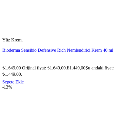
Yüz Kremi
Bioderma Sensibio Defensive Rich Nemlendirici Krem 40 ml
₺
1.649,00
Orijinal fiyat: ₺1.649,00.
₺
1.449,00
Şu andaki fiyat:
₺1.449,00.
Sepete Ekle
-13%