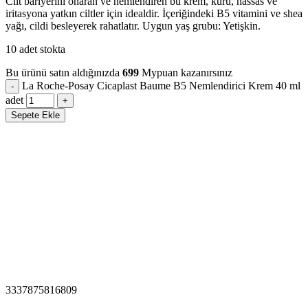
Cilt bariyerini onaran ve nemlendiren bu krem, kuru, hassas ve
iritasyona yatkın ciltler için idealdir. İçeriğindeki B5 vitamini ve shea
yağı, cildi besleyerek rahatlatır. Uygun yaş grubu: Yetişkin.
10 adet stokta
Bu ürünü satın aldığınızda
699
Mypuan kazanırsınız
La Roche-Posay Cicaplast Baume B5 Nemlendirici Krem 40 ml
adet
Sepete Ekle
3337875816809