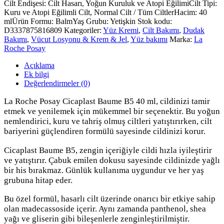
Cilt Endişesi: Cilt Hasarı, Yoğun Kuruluk ve Atopi Eğilimi
Cilt Tipi:
Kuru ve Atopi Eğilimli Cilt, Normal Cilt / Tüm Ciltler
Hacim: 40
ml
Ürün Formu: Balm
Yaş Grubu: Yetişkin
Stok kodu:
D3337875816809
Kategoriler:
Yüz Kremi
,
Cilt Bakımı
,
Dudak
Bakımı
,
Vücut Losyonu & Krem & Jel
,
Yüz bakımı
Marka:
La
Roche Posay
Açıklama
Ek bilgi
Değerlendirmeler (0)
La Roche Posay Cicaplast Baume B5 40 ml, cildinizi tamir
etmek ve yenilemek için mükemmel bir seçenektir. Bu yoğun
nemlendirici, kuru ve tahriş olmuş ciltleri yatıştırırken, cilt
bariyerini güçlendiren formülü sayesinde cildinizi korur.
Cicaplast Baume B5, zengin içeriğiyle cildi hızla iyileştirir
ve yatıştırır. Çabuk emilen dokusu sayesinde cildinizde yağlı
bir his bırakmaz. Günlük kullanıma uygundur ve her yaş
grubuna hitap eder.
Bu özel formül, hasarlı cilt üzerinde onarıcı bir etkiye sahip
olan madecassoside içerir. Aynı zamanda panthenol, shea
yağı ve gliserin gibi bileşenlerle zenginleştirilmiştir.