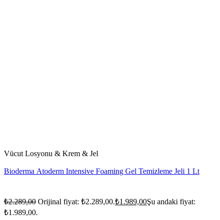
Vücut Losyonu & Krem & Jel
Bioderma Atoderm Intensive Foaming Gel Temizleme Jeli 1 Lt
₺
2.289,00
Orijinal fiyat: ₺2.289,00.
₺
1.989,00
Şu andaki fiyat:
₺1.989,00.