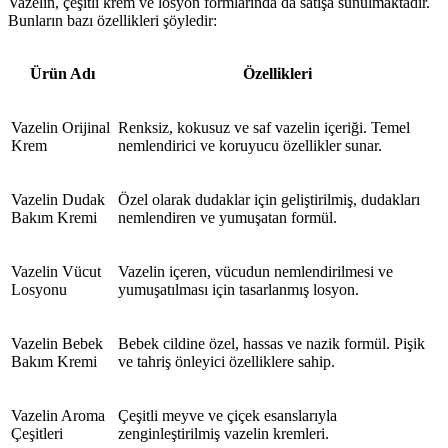
Vazelin, çeşitli krem ve losyon formlarında da satışa sunulmaktadır.
Bunların bazı özellikleri şöyledir:
Ürün Adı
Özellikleri
Vazelin Orijinal
Renksiz, kokusuz ve saf vazelin içeriği. Temel
Krem
nemlendirici ve koruyucu özellikler sunar.
Vazelin Dudak
Özel olarak dudaklar için geliştirilmiş, dudakları
Bakım Kremi
nemlendiren ve yumuşatan formül.
Vazelin Vücut
Vazelin içeren, vücudun nemlendirilmesi ve
Losyonu
yumuşatılması için tasarlanmış losyon.
Vazelin Bebek
Bebek cildine özel, hassas ve nazik formül. Pişik
Bakım Kremi
ve tahriş önleyici özelliklere sahip.
Vazelin Aroma
Çeşitli meyve ve çiçek esanslarıyla
Çeşitleri
zenginleştirilmiş vazelin kremleri.