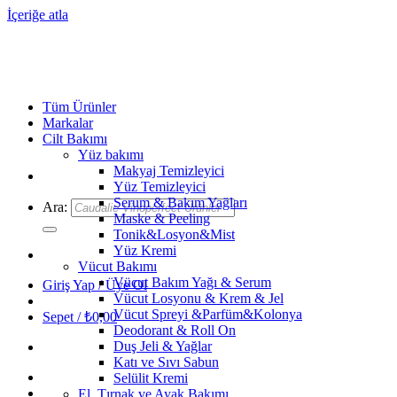
İçeriğe atla
Tüm Ürünler
Markalar
Cilt Bakımı
Yüz bakımı
Makyaj Temizleyici
Yüz Temizleyici
Serum & Bakım Yağları
Ara:
Maske & Peeling
Tonik&Losyon&Mist
Yüz Kremi
Vücut Bakımı
Vücut Bakım Yağı & Serum
Giriş Yap / Üye Ol
Vücut Losyonu & Krem & Jel
Vücut Spreyi &Parfüm&Kolonya
Sepet /
₺
0,00
Deodorant & Roll On
Duş Jeli & Yağlar
Katı ve Sıvı Sabun
Selülit Kremi
El, Tırnak ve Ayak Bakımı