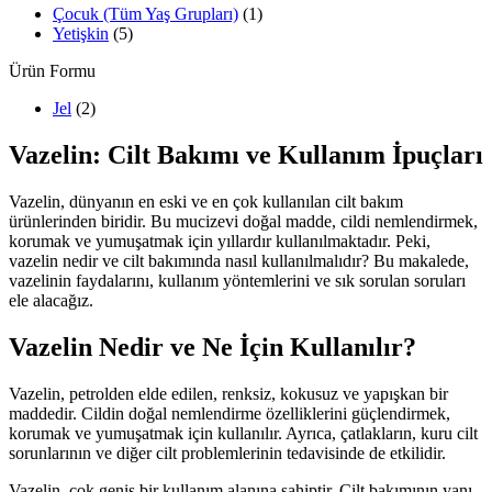
Çocuk (Tüm Yaş Grupları)
(1)
Yetişkin
(5)
Ürün Formu
Jel
(2)
Vazelin: Cilt Bakımı ve Kullanım İpuçları
Vazelin, dünyanın en eski ve en çok kullanılan cilt bakım
ürünlerinden biridir. Bu mucizevi doğal madde, cildi nemlendirmek,
korumak ve yumuşatmak için yıllardır kullanılmaktadır. Peki,
vazelin nedir ve cilt bakımında nasıl kullanılmalıdır? Bu makalede,
vazelinin faydalarını, kullanım yöntemlerini ve sık sorulan soruları
ele alacağız.
Vazelin Nedir ve Ne İçin Kullanılır?
Vazelin, petrolden elde edilen, renksiz, kokusuz ve yapışkan bir
maddedir. Cildin doğal nemlendirme özelliklerini güçlendirmek,
korumak ve yumuşatmak için kullanılır. Ayrıca, çatlakların, kuru cilt
sorunlarının ve diğer cilt problemlerinin tedavisinde de etkilidir.
Vazelin, çok geniş bir kullanım alanına sahiptir. Cilt bakımının yanı