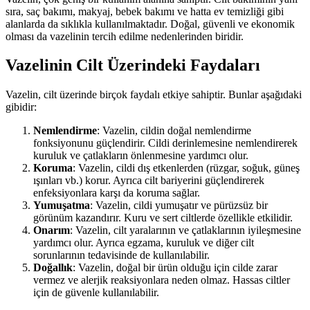
sıra, saç bakımı, makyaj, bebek bakımı ve hatta ev temizliği gibi
alanlarda da sıklıkla kullanılmaktadır. Doğal, güvenli ve ekonomik
olması da vazelinin tercih edilme nedenlerinden biridir.
Vazelinin Cilt Üzerindeki Faydaları
Vazelin, cilt üzerinde birçok faydalı etkiye sahiptir. Bunlar aşağıdaki
gibidir:
Nemlendirme
: Vazelin, cildin doğal nemlendirme
fonksiyonunu güçlendirir. Cildi derinlemesine nemlendirerek
kuruluk ve çatlakların önlenmesine yardımcı olur.
Koruma
: Vazelin, cildi dış etkenlerden (rüzgar, soğuk, güneş
ışınları vb.) korur. Ayrıca cilt bariyerini güçlendirerek
enfeksiyonlara karşı da koruma sağlar.
Yumuşatma
: Vazelin, cildi yumuşatır ve pürüzsüz bir
görünüm kazandırır. Kuru ve sert ciltlerde özellikle etkilidir.
Onarım
: Vazelin, cilt yaralarının ve çatlaklarının iyileşmesine
yardımcı olur. Ayrıca egzama, kuruluk ve diğer cilt
sorunlarının tedavisinde de kullanılabilir.
Doğallık
: Vazelin, doğal bir ürün olduğu için cilde zarar
vermez ve alerjik reaksiyonlara neden olmaz. Hassas ciltler
için de güvenle kullanılabilir.