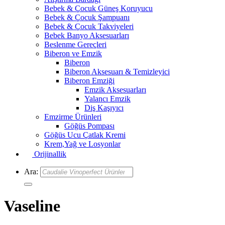
Bebek & Çocuk Güneş Koruyucu
Bebek & Çocuk Şampuanı
Bebek & Çocuk Takviyeleri
Bebek Banyo Aksesuarları
Beslenme Gereçleri
Biberon ve Emzik
Biberon
Biberon Aksesuarı & Temizleyici
Biberon Emziği
Emzik Aksesuarları
Yalancı Emzik
Diş Kaşıyıcı
Emzirme Ürünleri
Göğüs Pompası
Göğüs Ucu Çatlak Kremi
Krem,Yağ ve Losyonlar
Orijinallik
Ara:
Vaseline