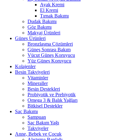
Ayak Kremi
El Kremi
Tırnak Bakımı
Dudak Bakımı
Göz Bakımı
Makyaj Ürünleri
Güneş Ürünleri
Bronzlaşma Çözümleri
Güneş Sonrası Bakım
Vücut Güneş Koruyucu
Yüz Güneş Koruyucu
Kolajenler
Besin Takviyeleri
Vitaminler
Mineraller
Besin Destekleri
Probiyotik ve Prebiyotik
Omega 3 & Balık Yağları
Bitkisel Destekler
Saç Bakımı
Şampuan
Saç Bakım Yağı
Takviyeler
Anne, Bebek ve Çocuk
Alıştırma Bardağı