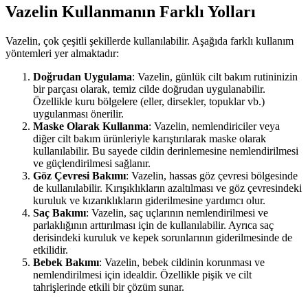
Vazelin Kullanmanın Farklı Yolları
Vazelin, çok çeşitli şekillerde kullanılabilir. Aşağıda farklı kullanım
yöntemleri yer almaktadır:
Doğrudan Uygulama
: Vazelin, günlük cilt bakım rutininizin
bir parçası olarak, temiz cilde doğrudan uygulanabilir.
Özellikle kuru bölgelere (eller, dirsekler, topuklar vb.)
uygulanması önerilir.
Maske Olarak Kullanma
: Vazelin, nemlendiriciler veya
diğer cilt bakım ürünleriyle karıştırılarak maske olarak
kullanılabilir. Bu sayede cildin derinlemesine nemlendirilmesi
ve güçlendirilmesi sağlanır.
Göz Çevresi Bakımı
: Vazelin, hassas göz çevresi bölgesinde
de kullanılabilir. Kırışıklıkların azaltılması ve göz çevresindeki
kuruluk ve kızarıklıkların giderilmesine yardımcı olur.
Saç Bakımı
: Vazelin, saç uçlarının nemlendirilmesi ve
parlaklığının arttırılması için de kullanılabilir. Ayrıca saç
derisindeki kuruluk ve kepek sorunlarının giderilmesinde de
etkilidir.
Bebek Bakımı
: Vazelin, bebek cildinin korunması ve
nemlendirilmesi için idealdir. Özellikle pişik ve cilt
tahrişlerinde etkili bir çözüm sunar.