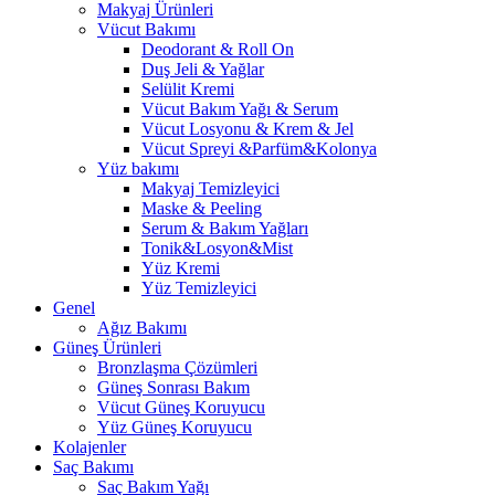
Makyaj Ürünleri
Vücut Bakımı
Deodorant & Roll On
Duş Jeli & Yağlar
Selülit Kremi
Vücut Bakım Yağı & Serum
Vücut Losyonu & Krem & Jel
Vücut Spreyi &Parfüm&Kolonya
Yüz bakımı
Makyaj Temizleyici
Maske & Peeling
Serum & Bakım Yağları
Tonik&Losyon&Mist
Yüz Kremi
Yüz Temizleyici
Genel
Ağız Bakımı
Güneş Ürünleri
Bronzlaşma Çözümleri
Güneş Sonrası Bakım
Vücut Güneş Koruyucu
Yüz Güneş Koruyucu
Kolajenler
Saç Bakımı
Saç Bakım Yağı