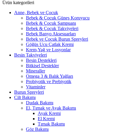
Ürün kategorileri
Anne, Bebek ve Çocuk
Bebek & Çocuk Güneş Koruyucu
Bebek & Çocuk Şampuanı
Bebek & Çocuk Takviyeleri
Bebek Banyo Aksesuarları
Bebek ve Çocuk Burun Spreyleri
Göğüs Ucu Çatlak Kremi
Krem,Yağ ve Losyonlar
Besin Takviyeleri
Besin Destekleri
Bitkisel Destekler
Mineraller
Omega 3 & Balık Yağları
Probiyotik ve Prebiyotik
Vitaminler
Burun Spreyleri
Cilt Bakımı
Dudak Bakımı
El, Tırnak ve Ayak Bakımı
Ayak Kremi
El Kremi
Tırnak Bakımı
Göz Bakımı