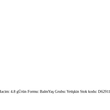
acim: 4.8 g
Ürün Formu: Balm
Yaş Grubu: Yetişkin
Stok kodu:
D6291