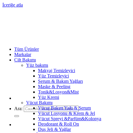
İçeriğe atla
Tüm Ürünler
Markalar
Cilt Bakımı
Yüz bakımı
Makyaj Temizleyici
Yüz Temizleyici
Serum & Bakım Yağları
Maske & Peeling
Tonik&Losyon&Mist
Yüz Kremi
Vücut Bakımı
Vücut Bakım Yağı & Serum
Ara:
Vücut Losyonu & Krem & Jel
Vücut Spreyi &Parfüm&Kolonya
Deodorant & Roll On
Duş Jeli & Yağlar