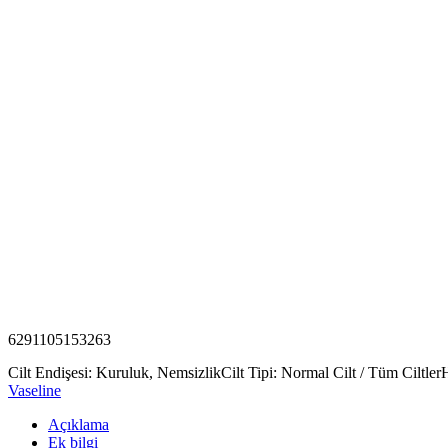
6291105153263
Cilt Endişesi: Kuruluk, Nemsizlik
Cilt Tipi: Normal Cilt / Tüm Ciltler
H
Vaseline
Açıklama
Ek bilgi