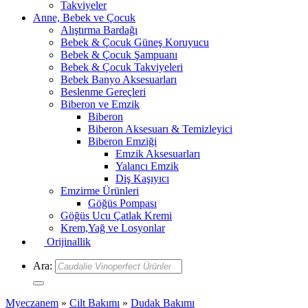
Takviyeler
Anne, Bebek ve Çocuk
Alıştırma Bardağı
Bebek & Çocuk Güneş Koruyucu
Bebek & Çocuk Şampuanı
Bebek & Çocuk Takviyeleri
Bebek Banyo Aksesuarları
Beslenme Gereçleri
Biberon ve Emzik
Biberon
Biberon Aksesuarı & Temizleyici
Biberon Emziği
Emzik Aksesuarları
Yalancı Emzik
Diş Kaşıyıcı
Emzirme Ürünleri
Göğüs Pompası
Göğüs Ucu Çatlak Kremi
Krem,Yağ ve Losyonlar
Orijinallik
Ara:
Myeczanem
»
Cilt Bakımı
»
Dudak Bakımı