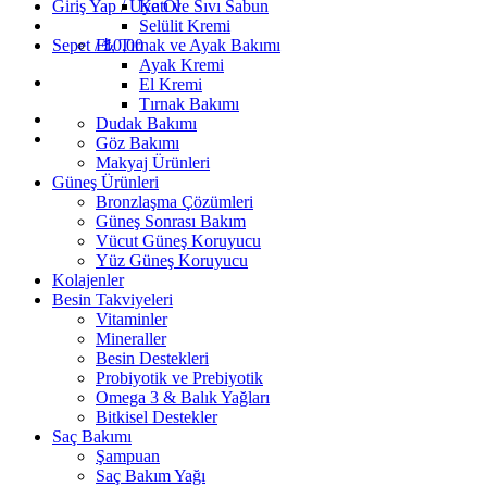
Giriş Yap / Üye Ol
Katı ve Sıvı Sabun
Selülit Kremi
Sepet /
El, Tırnak ve Ayak Bakımı
₺
0,00
Ayak Kremi
El Kremi
Tırnak Bakımı
Dudak Bakımı
Göz Bakımı
Makyaj Ürünleri
Güneş Ürünleri
Bronzlaşma Çözümleri
Güneş Sonrası Bakım
Vücut Güneş Koruyucu
Yüz Güneş Koruyucu
Kolajenler
Besin Takviyeleri
Vitaminler
Mineraller
Besin Destekleri
Probiyotik ve Prebiyotik
Omega 3 & Balık Yağları
Bitkisel Destekler
Saç Bakımı
Şampuan
Saç Bakım Yağı