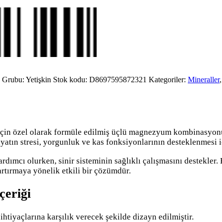
 Grubu: Yetişkin
Stok kodu:
D8697595872321
Kategoriler:
Mineraller
çin özel olarak formüle edilmiş üçlü magnezyum kombinasyonu
tın stresi, yorgunluk ve kas fonksiyonlarının desteklenmesi içi
ımcı olurken, sinir sisteminin sağlıklı çalışmasını destekler. B
artırmaya yönelik etkili bir çözümdür.
eriği
tiyaçlarına karşılık verecek şekilde dizayn edilmiştir.