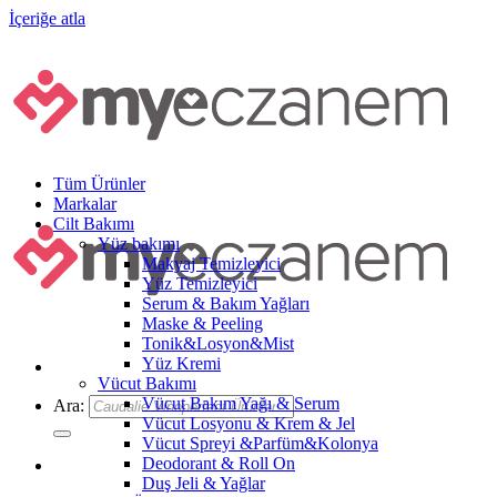
İçeriğe atla
Tüm Ürünler
Markalar
Cilt Bakımı
Yüz bakımı
Makyaj Temizleyici
Yüz Temizleyici
Serum & Bakım Yağları
Maske & Peeling
Tonik&Losyon&Mist
Yüz Kremi
Vücut Bakımı
Vücut Bakım Yağı & Serum
Ara:
Vücut Losyonu & Krem & Jel
Vücut Spreyi &Parfüm&Kolonya
Deodorant & Roll On
Duş Jeli & Yağlar