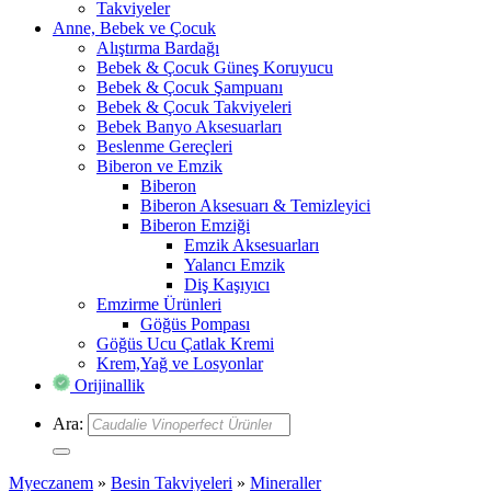
Takviyeler
Anne, Bebek ve Çocuk
Alıştırma Bardağı
Bebek & Çocuk Güneş Koruyucu
Bebek & Çocuk Şampuanı
Bebek & Çocuk Takviyeleri
Bebek Banyo Aksesuarları
Beslenme Gereçleri
Biberon ve Emzik
Biberon
Biberon Aksesuarı & Temizleyici
Biberon Emziği
Emzik Aksesuarları
Yalancı Emzik
Diş Kaşıyıcı
Emzirme Ürünleri
Göğüs Pompası
Göğüs Ucu Çatlak Kremi
Krem,Yağ ve Losyonlar
Orijinallik
Ara:
Myeczanem
»
Besin Takviyeleri
»
Mineraller