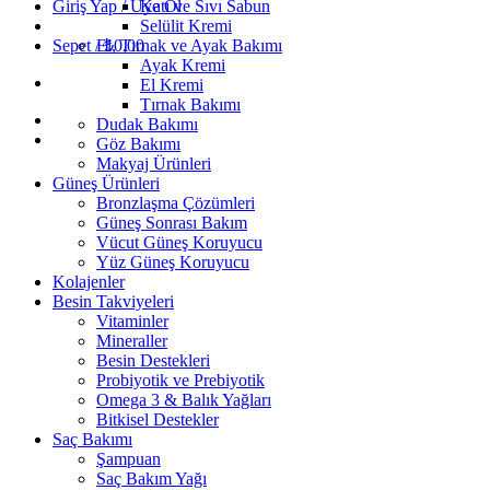
Giriş Yap / Üye Ol
Katı ve Sıvı Sabun
Selülit Kremi
Sepet /
El, Tırnak ve Ayak Bakımı
₺
0,00
Ayak Kremi
El Kremi
Tırnak Bakımı
Dudak Bakımı
Göz Bakımı
Makyaj Ürünleri
Güneş Ürünleri
Bronzlaşma Çözümleri
Güneş Sonrası Bakım
Vücut Güneş Koruyucu
Yüz Güneş Koruyucu
Kolajenler
Besin Takviyeleri
Vitaminler
Mineraller
Besin Destekleri
Probiyotik ve Prebiyotik
Omega 3 & Balık Yağları
Bitkisel Destekler
Saç Bakımı
Şampuan
Saç Bakım Yağı