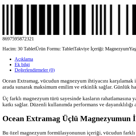
8697595872321
Hacim: 30 Tablet
Ürün Formu: Tablet
Takviye İçeriği: Magnezyum
Yaş
Açıklama
Ek bilgi
Değerlendirmeler (0)
Ocean Extramag, vücudun magnezyum ihtiyacını karşılamak i
arada sunarak maksimum emilim ve etkinlik sağlar. Günlük haya
Üç farklı magnezyum türü sayesinde kasların rahatlamasına yard
katkı sağlar. Düzenli kullanımda performans ve dayanıklılığı 
Ocean Extramag Üçlü Magnezyumun İç
Bu özel magnezyum formülasyonunun içeriği, vücudun farklı ih