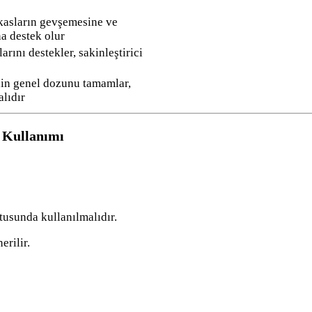
kasların gevşemesine ve
a destek olur
arını destekler, sakinleştirici
n genel dozunu tamamlar,
alıdır
Kullanımı
tusunda kullanılmalıdır.
rilir.