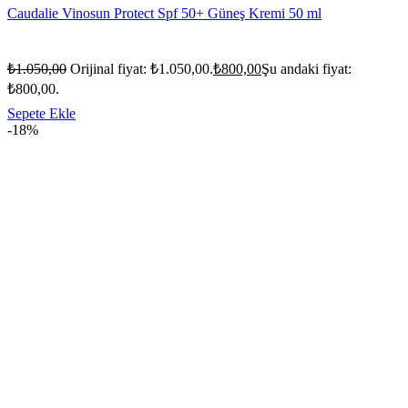
Caudalie Vinosun Protect Spf 50+ Güneş Kremi 50 ml
₺
1.050,00
Orijinal fiyat: ₺1.050,00.
₺
800,00
Şu andaki fiyat:
₺800,00.
Sepete Ekle
-18%