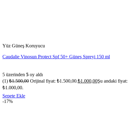
Yüz Güneş Koruyucu
Caudalie Vinosun Protect Spf 50+ Güneş Spreyi 150 ml
5 üzerinden
5
oy aldı
(1)
₺
1.500,00
Orijinal fiyat: ₺1.500,00.
₺
1.000,00
Şu andaki fiyat:
₺1.000,00.
Sepete Ekle
-17%