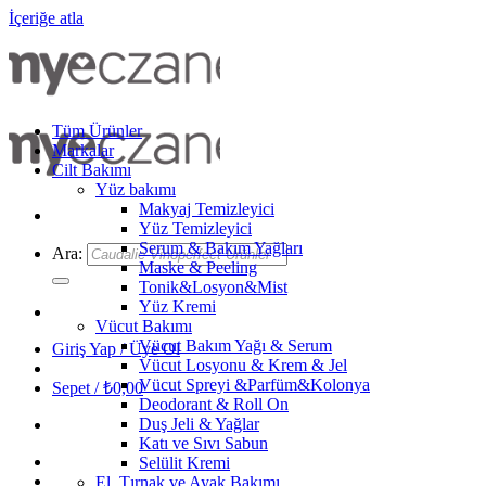
İçeriğe atla
Tüm Ürünler
Markalar
Cilt Bakımı
Yüz bakımı
Makyaj Temizleyici
Yüz Temizleyici
Serum & Bakım Yağları
Ara:
Maske & Peeling
Tonik&Losyon&Mist
Yüz Kremi
Vücut Bakımı
Vücut Bakım Yağı & Serum
Giriş Yap / Üye Ol
Vücut Losyonu & Krem & Jel
Vücut Spreyi &Parfüm&Kolonya
Sepet /
₺
0,00
Deodorant & Roll On
Duş Jeli & Yağlar
Katı ve Sıvı Sabun
Selülit Kremi
El, Tırnak ve Ayak Bakımı