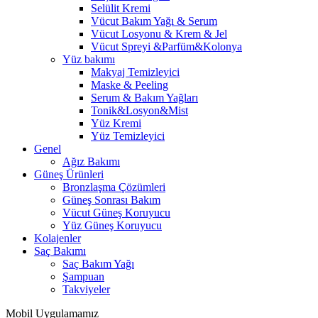
Selülit Kremi
Vücut Bakım Yağı & Serum
Vücut Losyonu & Krem & Jel
Vücut Spreyi &Parfüm&Kolonya
Yüz bakımı
Makyaj Temizleyici
Maske & Peeling
Serum & Bakım Yağları
Tonik&Losyon&Mist
Yüz Kremi
Yüz Temizleyici
Genel
Ağız Bakımı
Güneş Ürünleri
Bronzlaşma Çözümleri
Güneş Sonrası Bakım
Vücut Güneş Koruyucu
Yüz Güneş Koruyucu
Kolajenler
Saç Bakımı
Saç Bakım Yağı
Şampuan
Takviyeler
Mobil Uygulamamız