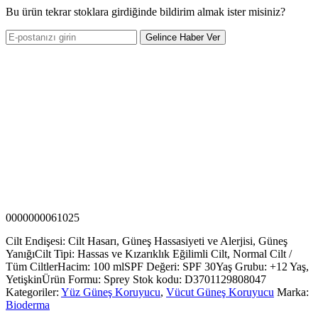
Bu ürün tekrar stoklara girdiğinde bildirim almak ister misiniz?
Gelince Haber Ver
0000000061025
Cilt Endişesi: Cilt Hasarı, Güneş Hassasiyeti ve Alerjisi, Güneş
Yanığı
Cilt Tipi: Hassas ve Kızarıklık Eğilimli Cilt, Normal Cilt /
Tüm Ciltler
Hacim: 100 ml
SPF Değeri: SPF 30
Yaş Grubu: +12 Yaş,
Yetişkin
Ürün Formu: Sprey
Stok kodu:
D3701129808047
Kategoriler:
Yüz Güneş Koruyucu
,
Vücut Güneş Koruyucu
Marka:
Bioderma