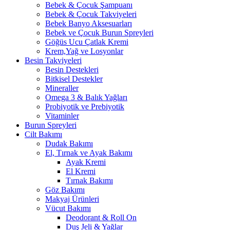
Bebek & Çocuk Şampuanı
Bebek & Çocuk Takviyeleri
Bebek Banyo Aksesuarları
Bebek ve Çocuk Burun Spreyleri
Göğüs Ucu Çatlak Kremi
Krem,Yağ ve Losyonlar
Besin Takviyeleri
Besin Destekleri
Bitkisel Destekler
Mineraller
Omega 3 & Balık Yağları
Probiyotik ve Prebiyotik
Vitaminler
Burun Spreyleri
Cilt Bakımı
Dudak Bakımı
El, Tırnak ve Ayak Bakımı
Ayak Kremi
El Kremi
Tırnak Bakımı
Göz Bakımı
Makyaj Ürünleri
Vücut Bakımı
Deodorant & Roll On
Duş Jeli & Yağlar