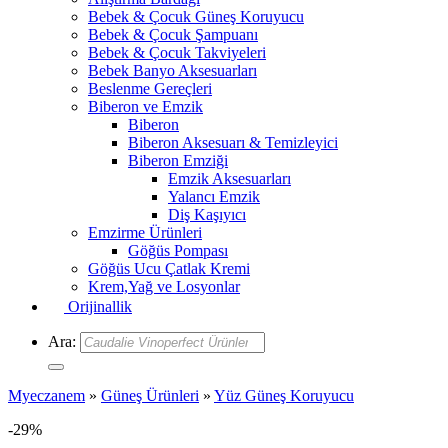
Bebek & Çocuk Güneş Koruyucu
Bebek & Çocuk Şampuanı
Bebek & Çocuk Takviyeleri
Bebek Banyo Aksesuarları
Beslenme Gereçleri
Biberon ve Emzik
Biberon
Biberon Aksesuarı & Temizleyici
Biberon Emziği
Emzik Aksesuarları
Yalancı Emzik
Diş Kaşıyıcı
Emzirme Ürünleri
Göğüs Pompası
Göğüs Ucu Çatlak Kremi
Krem,Yağ ve Losyonlar
Orijinallik
Ara:
Myeczanem
»
Güneş Ürünleri
»
Yüz Güneş Koruyucu
-29%