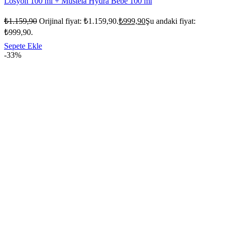
Losyon 100 ml + Mustela Hydra Bebe 100 ml
₺
1.159,90
Orijinal fiyat: ₺1.159,90.
₺
999,90
Şu andaki fiyat:
₺999,90.
Sepete Ekle
-33%