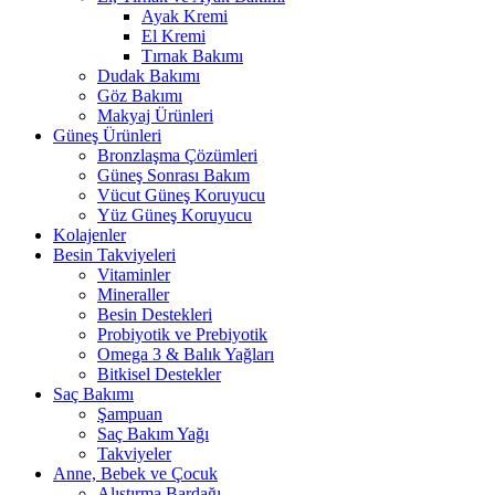
Ayak Kremi
El Kremi
Tırnak Bakımı
Dudak Bakımı
Göz Bakımı
Makyaj Ürünleri
Güneş Ürünleri
Bronzlaşma Çözümleri
Güneş Sonrası Bakım
Vücut Güneş Koruyucu
Yüz Güneş Koruyucu
Kolajenler
Besin Takviyeleri
Vitaminler
Mineraller
Besin Destekleri
Probiyotik ve Prebiyotik
Omega 3 & Balık Yağları
Bitkisel Destekler
Saç Bakımı
Şampuan
Saç Bakım Yağı
Takviyeler
Anne, Bebek ve Çocuk
Alıştırma Bardağı