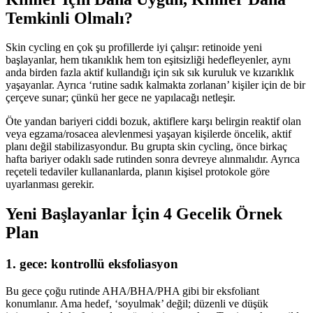
Temkinli Olmalı?
Skin cycling en çok şu profillerde iyi çalışır: retinoide yeni
başlayanlar, hem tıkanıklık hem ton eşitsizliği hedefleyenler, aynı
anda birden fazla aktif kullandığı için sık sık kuruluk ve kızarıklık
yaşayanlar. Ayrıca ‘rutine sadık kalmakta zorlanan’ kişiler için de bir
çerçeve sunar; çünkü her gece ne yapılacağı netleşir.
Öte yandan bariyeri ciddi bozuk, aktiflere karşı belirgin reaktif olan
veya egzama/rosacea alevlenmesi yaşayan kişilerde öncelik, aktif
planı değil stabilizasyondur. Bu grupta skin cycling, önce birkaç
hafta bariyer odaklı sade rutinden sonra devreye alınmalıdır. Ayrıca
reçeteli tedaviler kullananlarda, planın kişisel protokole göre
uyarlanması gerekir.
Yeni Başlayanlar İçin 4 Gecelik Örnek
Plan
1. gece: kontrollü eksfoliasyon
Bu gece çoğu rutinde AHA/BHA/PHA gibi bir eksfoliant
konumlanır. Ama hedef, ‘soyulmak’ değil; düzenli ve düşük