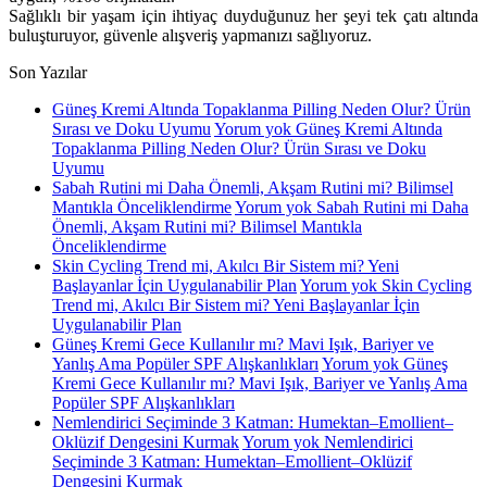
Sağlıklı bir yaşam için ihtiyaç duyduğunuz her şeyi tek çatı altında
buluşturuyor, güvenle alışveriş yapmanızı sağlıyoruz.
Son Yazılar
Güneş Kremi Altında Topaklanma Pilling Neden Olur? Ürün
Sırası ve Doku Uyumu
Yorum yok
Güneş Kremi Altında
Topaklanma Pilling Neden Olur? Ürün Sırası ve Doku
Uyumu
Sabah Rutini mi Daha Önemli, Akşam Rutini mi? Bilimsel
Mantıkla Önceliklendirme
Yorum yok
Sabah Rutini mi Daha
Önemli, Akşam Rutini mi? Bilimsel Mantıkla
Önceliklendirme
Skin Cycling Trend mi, Akılcı Bir Sistem mi? Yeni
Başlayanlar İçin Uygulanabilir Plan
Yorum yok
Skin Cycling
Trend mi, Akılcı Bir Sistem mi? Yeni Başlayanlar İçin
Uygulanabilir Plan
Güneş Kremi Gece Kullanılır mı? Mavi Işık, Bariyer ve
Yanlış Ama Popüler SPF Alışkanlıkları
Yorum yok
Güneş
Kremi Gece Kullanılır mı? Mavi Işık, Bariyer ve Yanlış Ama
Popüler SPF Alışkanlıkları
Nemlendirici Seçiminde 3 Katman: Humektan–Emollient–
Oklüzif Dengesini Kurmak
Yorum yok
Nemlendirici
Seçiminde 3 Katman: Humektan–Emollient–Oklüzif
Dengesini Kurmak