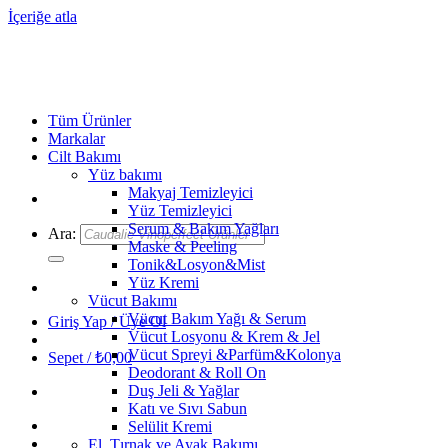
İçeriğe atla
Tüm Ürünler
Markalar
Cilt Bakımı
Yüz bakımı
Makyaj Temizleyici
Yüz Temizleyici
Serum & Bakım Yağları
Ara:
Maske & Peeling
Tonik&Losyon&Mist
Yüz Kremi
Vücut Bakımı
Vücut Bakım Yağı & Serum
Giriş Yap / Üye Ol
Vücut Losyonu & Krem & Jel
Vücut Spreyi &Parfüm&Kolonya
Sepet /
₺
0,00
Deodorant & Roll On
Duş Jeli & Yağlar
Katı ve Sıvı Sabun
Selülit Kremi
El, Tırnak ve Ayak Bakımı