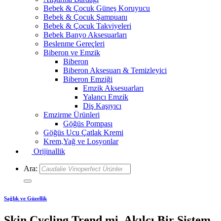
Bebek & Çocuk Güneş Koruyucu
Bebek & Çocuk Şampuanı
Bebek & Çocuk Takviyeleri
Bebek Banyo Aksesuarları
Beslenme Gereçleri
Biberon ve Emzik
Biberon
Biberon Aksesuarı & Temizleyici
Biberon Emziği
Emzik Aksesuarları
Yalancı Emzik
Diş Kaşıyıcı
Emzirme Ürünleri
Göğüs Pompası
Göğüs Ucu Çatlak Kremi
Krem,Yağ ve Losyonlar
Orijinallik
Ara:
Sağlık ve Güzellik
Skin Cycling Trend mi, Akılcı Bir Sistem