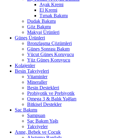
Ayak Kremi
El Kremi
Tırnak Bakımı
Dudak Bakımı
Göz Bakımı
Makyaj Ürünleri
Güneş Ürünleri
Bronzlaşma Çözümleri
Güneş Sonrası Bakım
Vücut Güneş Koruyucu
Yüz Güneş Koruyucu
Kolajenler
Besin Takviyeleri
Vitaminler
Mineraller
Besin Destekleri
Probiyotik ve Prebiyotik
Omega 3 & Balık Yağları
Bitkisel Destekler
Saç Bakımı
Şampuan
Saç Bakım Yağı
Takviyeler
Anne, Bebek ve Çocuk
Alıştırma Bardağı