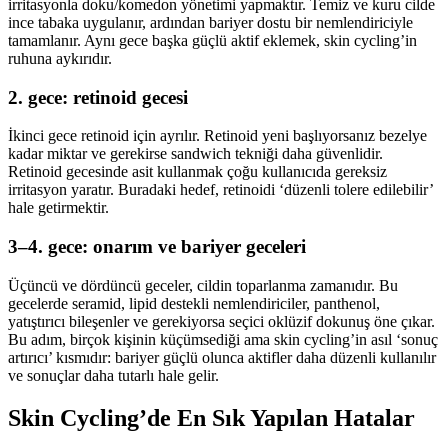
irritasyonla doku/komedon yönetimi yapmaktır. Temiz ve kuru cilde
ince tabaka uygulanır, ardından bariyer dostu bir nemlendiriciyle
tamamlanır. Aynı gece başka güçlü aktif eklemek, skin cycling’in
ruhuna aykırıdır.
2. gece: retinoid gecesi
İkinci gece retinoid için ayrılır. Retinoid yeni başlıyorsanız bezelye
kadar miktar ve gerekirse sandwich tekniği daha güvenlidir.
Retinoid gecesinde asit kullanmak çoğu kullanıcıda gereksiz
irritasyon yaratır. Buradaki hedef, retinoidi ‘düzenli tolere edilebilir’
hale getirmektir.
3–4. gece: onarım ve bariyer geceleri
Üçüncü ve dördüncü geceler, cildin toparlanma zamanıdır. Bu
gecelerde seramid, lipid destekli nemlendiriciler, panthenol,
yatıştırıcı bileşenler ve gerekiyorsa seçici oklüzif dokunuş öne çıkar.
Bu adım, birçok kişinin küçümsediği ama skin cycling’in asıl ‘sonuç
artırıcı’ kısmıdır: bariyer güçlü olunca aktifler daha düzenli kullanılır
ve sonuçlar daha tutarlı hale gelir.
Skin Cycling’de En Sık Yapılan Hatalar