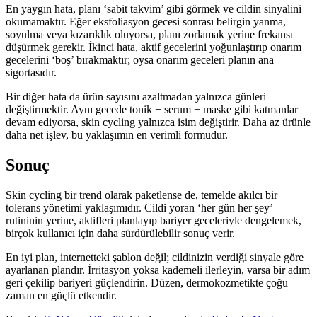
En yaygın hata, planı ‘sabit takvim’ gibi görmek ve cildin sinyalini
okumamaktır. Eğer eksfoliasyon gecesi sonrası belirgin yanma,
soyulma veya kızarıklık oluyorsa, planı zorlamak yerine frekansı
düşürmek gerekir. İkinci hata, aktif gecelerini yoğunlaştırıp onarım
gecelerini ‘boş’ bırakmaktır; oysa onarım geceleri planın ana
sigortasıdır.
Bir diğer hata da ürün sayısını azaltmadan yalnızca günleri
değiştirmektir. Aynı gecede tonik + serum + maske gibi katmanlar
devam ediyorsa, skin cycling yalnızca isim değiştirir. Daha az ürünle
daha net işlev, bu yaklaşımın en verimli formudur.
Sonuç
Skin cycling bir trend olarak paketlense de, temelde akılcı bir
tolerans yönetimi yaklaşımıdır. Cildi yoran ‘her gün her şey’
rutininin yerine, aktifleri planlayıp bariyer geceleriyle dengelemek,
birçok kullanıcı için daha sürdürülebilir sonuç verir.
En iyi plan, internetteki şablon değil; cildinizin verdiği sinyale göre
ayarlanan plandır. İrritasyon yoksa kademeli ilerleyin, varsa bir adım
geri çekilip bariyeri güçlendirin. Düzen, dermokozmetikte çoğu
zaman en güçlü etkendir.