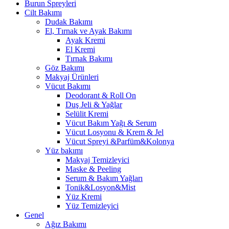
Burun Spreyleri
Cilt Bakımı
Dudak Bakımı
El, Tırnak ve Ayak Bakımı
Ayak Kremi
El Kremi
Tırnak Bakımı
Göz Bakımı
Makyaj Ürünleri
Vücut Bakımı
Deodorant & Roll On
Duş Jeli & Yağlar
Selülit Kremi
Vücut Bakım Yağı & Serum
Vücut Losyonu & Krem & Jel
Vücut Spreyi &Parfüm&Kolonya
Yüz bakımı
Makyaj Temizleyici
Maske & Peeling
Serum & Bakım Yağları
Tonik&Losyon&Mist
Yüz Kremi
Yüz Temizleyici
Genel
Ağız Bakımı