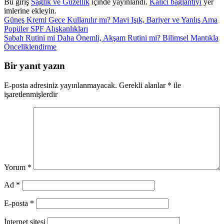
Bu giriş
Sağlık ve Güzellik
içinde yayınlandı.
Kalıcı bağlantıyı
yer
imlerine ekleyin.
Güneş Kremi Gece Kullanılır mı? Mavi Işık, Bariyer ve Yanlış Ama
Popüler SPF Alışkanlıkları
Sabah Rutini mi Daha Önemli, Akşam Rutini mi? Bilimsel Mantıkla
Önceliklendirme
Bir yanıt yazın
E-posta adresiniz yayınlanmayacak.
Gerekli alanlar
*
ile
işaretlenmişlerdir
Yorum
*
Ad
*
E-posta
*
İnternet sitesi