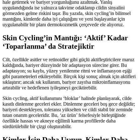
hale getirmek ve bariyer yorgunluğunu azaltmak. Yanlış
uygulandığında ise yalnızca takvime odaklanıp cildin sinyalini
görmezden gelme riskini taşır. Bu yazıda, skin cycling’in bilimsel
mantığını, kimlerde daha iyi çalıştığını ve yeni başlayanlar için
uygulanabilir bir planı dermokozmetik çerçevede ele alıyoruz.
Skin Cycling’in Mantığı: ‘Aktif’ Kadar
‘Toparlanma’ da Stratejiktir
Cilt, özellikle asitler ve retinoidler gibi güçlü aktifleştiricilere maruz
kaldığında, bariyer düzeyinde bir adaptasyon sürecine girer. Bu
adaptasyon; su kaybı, yüzey yenilenme ritmi ve inflamasyon eşiği
gibi parametreleri etkileyebilir. Birçok kişi sonuç almak için aktifleri
sıklaştırır; ancak sık kullanım, bariyer zayıfsa mikroinflamasyonu
artırabilir ve hedeflenen iyileşmeyi geciktirebilir.
Skin cycling, aktif kullanımını ‘bloklar’ halinde planlayarak, cilde
kasıtlı dinlenme geceleri ekler. Dinlenme geceleri boş gece değildir;
bariyeri destekleyen, toleransı yükselten ve cildi stabil bir zeminde
tutan onarım geceleridir. Bu, ‘az ürün’ felsefesiyle birleştiğinde
özellikle hassas ve akneye eğilimli karma profillerde daha
sürdürülebilir bir çizgi oluşturabilir.
Kimler İçin Daha Uygun, Kimler Daha